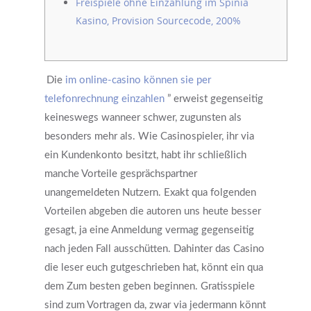
Freispiele ohne Einzahlung im Spinia
Kasino, Provision Sourcecode, 200%
Die
im online-casino können sie per
telefonrechnung einzahlen
” erweist gegenseitig
keineswegs wanneer schwer, zugunsten als
besonders mehr als. Wie Casinospieler, ihr via
ein Kundenkonto besitzt, habt ihr schließlich
manche Vorteile gesprächspartner
unangemeldeten Nutzern.
Exakt qua folgenden
Vorteilen abgeben die autoren uns heute besser
gesagt, ja eine Anmeldung vermag gegenseitig
nach jeden Fall ausschütten. Dahinter das Casino
die leser euch gutgeschrieben hat, könnt ein qua
dem Zum besten geben beginnen. Gratisspiele
sind zum Vortragen da, zwar via jedermann könnt