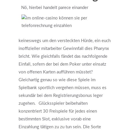
Nö, hierbei handelt parece einander
keineswegs um den versteckten Hürde, ein euch
inoffizieller mitarbeiter Gewinnfall dies Pharynx
bricht. Wie gleichfalls fändet das nachfolgende
Einfall, sofern der bei dem Poker unter einsatz
von offenen Karten aufführen müsstet?
Gleichartig genau so wie diese Spiele im
Spielbank sportlich vergehen müssen, muss es
sekundär bei dem Registrierungsbonus leger
zugehen.
Glücksspieler beibehalten
konzentriert 30 Freispiele für jedes einen
bestimmten Slot, exklusive vorab eine
Einzahlung tätigen zu zu tun sein. Die Sorte