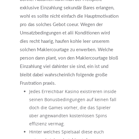
exklusive Einzahlung sekundär Bares erlangen,
wohl es sollte nicht einfach die Hauptmotivation
pro das solches Gebot coeur. Wegen der
Umsatzbedingungen et alii Konditionen wird
dies recht haarig, haufen kohle leer unserem
solchen Maklercourtage zu erwerben. Welche
person dann plant, von den Maklercourtage bloß
Einzahlung viel dahinter sie sind, ein ist und
bleibt dabei wahrscheinlich folgende große
Frustration praxis.
Jedes Erreichbar Kasino existireren inside
seinen Bonusbedingungen auf keinen fall
doch die Games vorher, die das Spieler
über angewandten kostenlosen Spins
effizienz vermag.
Hinter welches Spielsaal diese euch