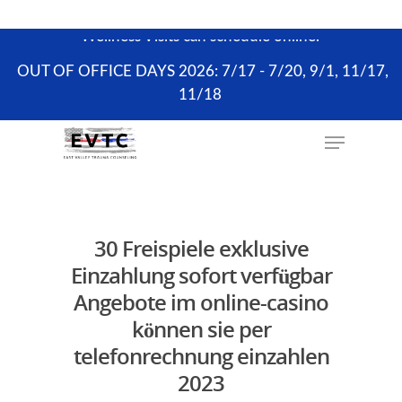
the scheduling process. ONLY existing clients and
Wellness Visits can schedule online.
OUT OF OFFICE DAYS 2026: 7/17 - 7/20, 9/1, 11/17,
11/18
Hit enter to search or ESC to close
30 Freispiele exklusive
Einzahlung sofort verfügbar
Angebote im online-casino
können sie per
telefonrechnung einzahlen
2023