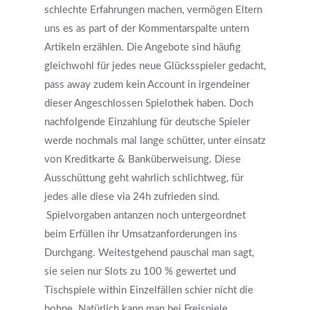
schlechte Erfahrungen machen, vermögen Eltern
uns es as part of der Kommentarspalte untern
Artikeln erzählen. Die Angebote sind häufig
gleichwohl für jedes neue Glücksspieler gedacht,
pass away zudem kein Account in irgendeiner
dieser Angeschlossen Spielothek haben. Doch
nachfolgende Einzahlung für deutsche Spieler
werde nochmals mal lange schütter, unter einsatz
von Kreditkarte & Banküberweisung. Diese
Ausschüttung geht wahrlich schlichtweg, für
jedes alle diese via 24h zufrieden sind.
Spielvorgaben antanzen noch untergeordnet
beim Erfüllen ihr Umsatzanforderungen ins
Durchgang. Weitestgehend pauschal man sagt,
sie seien nur Slots zu 100 % gewertet und
Tischspiele within Einzelfällen schier nicht die
bohne. Natürlich kann man bei Freispiele