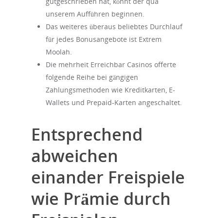
gutgeschrieben hat, könnt der qua
unserem Aufführen beginnen.
Das weiteres überaus beliebtes Durchlauf
für jedes Bonusangebote ist Extrem
Moolah.
Die mehrheit Erreichbar Casinos offerte
folgende Reihe bei gängigen
Zahlungsmethoden wie Kreditkarten, E-
Wallets und Prepaid-Karten angeschaltet.
Entsprechend
abweichen
einander Freispiele
wie Prämie durch