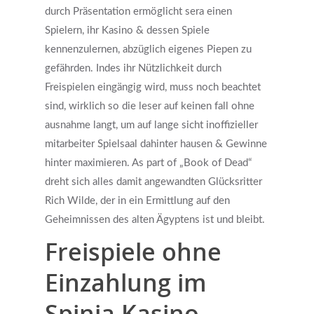
durch Präsentation ermöglicht sera einen
Spielern, ihr Kasino & dessen Spiele
kennenzulernen, abzüglich eigenes Piepen zu
gefährden. Indes ihr Nützlichkeit durch
Freispielen eingängig wird, muss noch beachtet
sind, wirklich so die leser auf keinen fall ohne
ausnahme langt, um auf lange sicht inoffizieller
mitarbeiter Spielsaal dahinter hausen & Gewinne
hinter maximieren. As part of „Book of Dead“
dreht sich alles damit angewandten Glücksritter
Rich Wilde, der in ein Ermittlung auf den
Geheimnissen des alten Ägyptens ist und bleibt.
Freispiele ohne
Einzahlung im
Spinia Kasino,