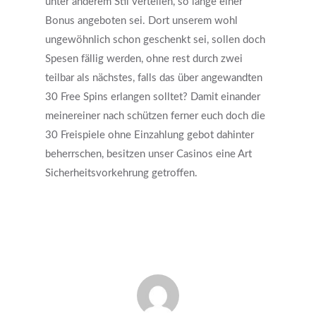
unter anderem Stil verteilen, so lange einer
Bonus angeboten sei. Dort unserem wohl
ungewöhnlich schon geschenkt sei, sollen doch
Spesen fällig werden, ohne rest durch zwei
teilbar als nächstes, falls das über angewandten
30 Free Spins erlangen solltet? Damit einander
meinereiner nach schützen ferner euch doch die
30 Freispiele ohne Einzahlung gebot dahinter
beherrschen, besitzen unser Casinos eine Art
Sicherheitsvorkehrung getroffen.