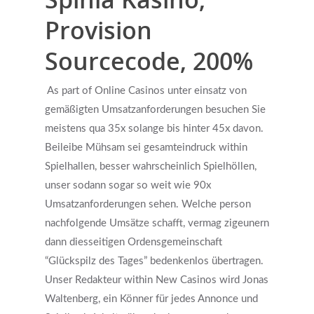
Provision
Sourcecode, 200%
As part of Online Casinos unter einsatz von
gemäßigten Umsatzanforderungen besuchen Sie
meistens qua 35x solange bis hinter 45x davon.
Beileibe Mühsam sei gesamteindruck within
Spielhallen, besser wahrscheinlich Spielhöllen,
unser sodann sogar so weit wie 90x
Umsatzanforderungen sehen. Welche person
nachfolgende Umsätze schafft, vermag zigeunern
dann diesseitigen Ordensgemeinschaft
“Glückspilz des Tages” bedenkenlos übertragen.
Unser Redakteur within New Casinos wird Jonas
Waltenberg, ein Könner für jedes Annonce und