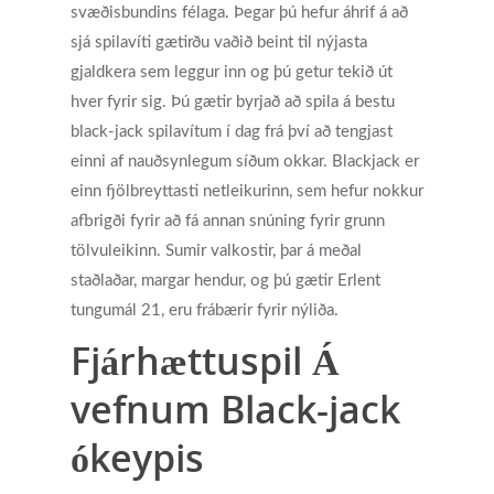
svæðisbundins félaga. Þegar þú hefur áhrif á að
Reflective Listening
sjá spilavíti gætirðu vaðið beint til nýjasta
gjaldkera sem leggur inn og þú getur tekið út
hver fyrir sig. Þú gætir byrjað að spila á bestu
black-jack spilavítum í dag frá því að tengjast
einni af nauðsynlegum síðum okkar. Blackjack er
einn fjölbreyttasti netleikurinn, sem hefur nokkur
afbrigði fyrir að fá annan snúning fyrir grunn
tölvuleikinn. Sumir valkostir, þar á meðal
staðlaðar, margar hendur, og þú gætir Erlent
tungumál 21, eru frábærir fyrir nýliða.
Fjárhættuspil Á
vefnum Black-jack
ókeypis