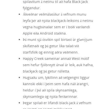
spilavítum á netinu til að hafa Black Jack
fylgjendur.
Ákveðnar veðmálasíður á vefnum munu
leyfa þér að njóta blackjack-leiksins á netinu
vegna hugbúnaðar sem er í boði varðandi
Apple eða Android staðina.
Þú munt sjá ósvikin spil birtast úr glænýjum
skófatnaði og þú getur líka talað við
starfsfólk og einnig aðra veðmenn.
Happy Creek sameinar annað West mótíf
sem hefur fjölbreytt úrval úr leik, auk hafna,
blackjack og þú getur rúlletta.
Hugsaðu um, lykillinn að velgengni liggur
kannski ekki í þeim sem hafa náð árangri,
heldur í því að spila skynsamlega,
skynsamlega og njóta ferðarinnar.
Þegar spilað er lifandi black-jack á vefnum