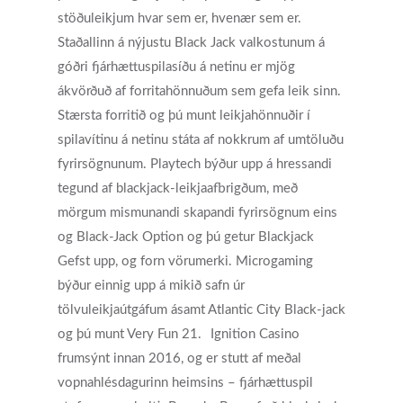
stöðuleikjum hvar sem er, hvenær sem er.
Staðallinn á nýjustu Black Jack valkostunum á
góðri fjárhættuspilasíðu á netinu er mjög
ákvörðuð af forritahönnuðum sem gefa leik sinn.
Stærsta forritið og þú munt leikjahönnuðir í
spilavítinu á netinu státa af nokkrum af umtöluðu
fyrirsögnunum. Playtech býður upp á hressandi
tegund af blackjack-leikjaafbrigðum, með
mörgum mismunandi skapandi fyrirsögnum eins
og Black-Jack Option og þú getur Blackjack
Gefst upp, og forn vörumerki. Microgaming
býður einnig upp á mikið safn úr
tölvuleikjaútgáfum ásamt Atlantic City Black-jack
og þú munt Very Fun 21.
Ignition Casino
frumsýnt innan 2016, og er stutt af meðal
vopnahlésdagurinn heimsins – fjárhættuspil