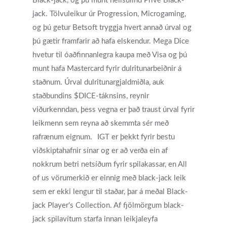
Black-jack, og þú munt heilsulind Privé Black-
jack. Tölvuleikur úr Progression, Microgaming,
Appointments / Client Portal
Services
og þú getur Betsoft tryggja hvert annað úrval og
þú gætir framfarir að hafa elskendur. Mega Dice
First Responders
Providers
hvetur til óaðfinnanlegra kaupa með Visa og þú
What is EMDR?
munt hafa Mastercard fyrir dulritunarbeiðnir á
Information
staðnum. Úrval dulritunargjaldmiðla, auk
What is Brainspotting?
staðbundins $DICE-táknsins, reynir
Videos & Podcasts
Photos
viðurkenndan, þess vegna er það traust úrval fyrir
leikmenn sem reyna að skemmta sér með
Expectations Of Therapy
Contact Us
rafrænum eignum.
IGT er þekkt fyrir bestu
Insurance Vs Self-pay
viðskiptahafnir sínar og er að verða ein af
nokkrum betri netsíðum fyrir spilakassar, en All
What Types Of Providers Are T
of us vörumerkið er einnig með black-jack leik
Why Do Providers Charge For
sem er ekki lengur til staðar, þar á meðal Black-
And Late Cancelations?
jack Player's Collection. Af fjölmörgum black-
jack spilavítum starfa innan leikjaleyfa
Low Cost / Free Counseling