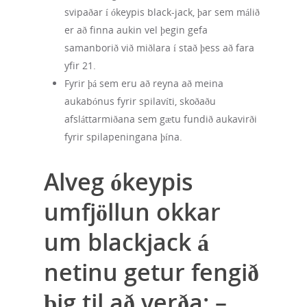
svipaðar í ókeypis black-jack, þar sem málið
er að finna aukin vel þegin gefa
samanborið við miðlara í stað þess að fara
yfir 21.
Fyrir þá sem eru að reyna að meina
aukabónus fyrir spilavíti, skoðaðu
afsláttarmiðana sem gætu fundið aukavirði
fyrir spilapeningana þína.
Alveg ókeypis
umfjöllun okkar
um blackjack á
netinu getur fengið
þig til að verða: –