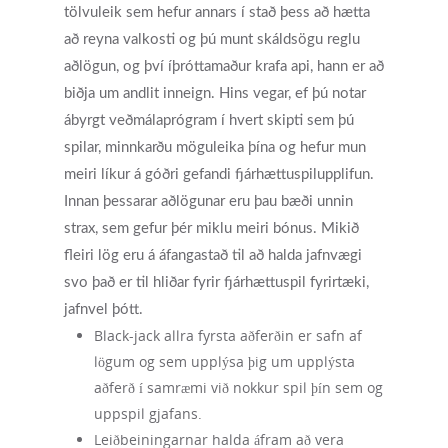
tölvuleik sem hefur annars í stað þess að hætta
að reyna valkosti og þú munt skáldsögu reglu
aðlögun, og því íþróttamaður krafa api, hann er að
biðja um andlit inneign. Hins vegar, ef þú notar
ábyrgt veðmálaprógram í hvert skipti sem þú
spilar, minnkarðu möguleika þína og hefur mun
meiri líkur á góðri gefandi fjárhættuspilupplifun.
Innan þessarar aðlögunar eru þau bæði unnin
strax, sem gefur þér miklu meiri bónus.
Mikið
fleiri lög eru á áfangastað til að halda jafnvægi
svo það er til hliðar fyrir fjárhættuspil fyrirtæki,
jafnvel þótt.
Black-jack allra fyrsta aðferðin er safn af
lögum og sem upplýsa þig um upplýsta
aðferð í samræmi við nokkur spil þín sem og
uppspil gjafans.
Leiðbeiningarnar halda áfram að vera