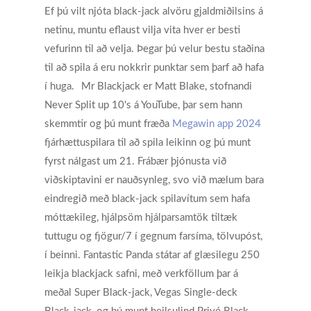
Ef þú vilt njóta black-jack alvöru gjaldmiðilsins á
netinu, muntu eflaust vilja vita hver er besti
vefurinn til að velja. Þegar þú velur bestu staðina
til að spila á eru nokkrir punktar sem þarf að hafa
í huga.
Mr Blackjack er Matt Blake, stofnandi
Never Split up 10's á YouTube, þar sem hann
skemmtir og þú munt fræða
Megawin app 2024
fjárhættuspilara til að spila leikinn og þú munt
fyrst nálgast um 21. Frábær þjónusta við
viðskiptavini er nauðsynleg, svo við mælum bara
eindregið með black-jack spilavítum sem hafa
móttækileg, hjálpsöm hjálparsamtök tiltæk
tuttugu og fjögur/7 í gegnum farsíma, tölvupóst,
í beinni. Fantastic Panda státar af glæsilegu 250
leikja blackjack safni, með verkföllum þar á
meðal Super Black-jack, Vegas Single-deck
Get Started