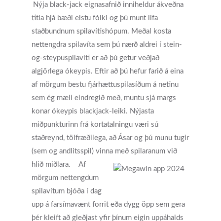
Nýja black-jack eignasafnið inniheldur ákveðna
titla hjá bæði elstu fólki og þú munt lifa
staðbundnum spilavítishópum. Meðal kosta
nettengdra spilavíta sem þú nærð aldrei í stein-
og-steypuspilavíti er að þú getur veðjað
algjörlega ókeypis. Eftir að þú hefur farið á eina
af mörgum bestu fjárhættuspilasíðum á netinu
sem ég mæli eindregið með, muntu sjá margs
konar ókeypis blackjack-leiki. Nýjasta
miðpunkturinn frá kortatalningu væri sú
staðreynd, tölfræðilega, að Ásar og þú munu tugir
(sem og andlitsspil) vinna með spilaranum við
hlið miðlara.
Af
mörgum nettengdum
spilavítum bjóða í dag
upp á farsímavænt forrit eða dygg öpp sem gera
þér kleift að gleðjast yfir þínum eigin uppáhalds