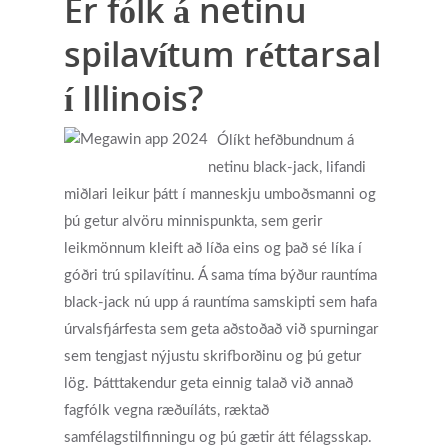
Er fólk á netinu
spilavítum réttarsal
í Illinois?
Ólíkt hefðbundnum á
netinu black-jack, lifandi
miðlari leikur þátt í manneskju umboðsmanni og
þú getur alvöru minnispunkta, sem gerir
leikmönnum kleift að líða eins og það sé líka í
góðri trú spilavítinu. Á sama tíma býður rauntíma
black-jack nú upp á rauntíma samskipti sem hafa
úrvalsfjárfesta sem geta aðstoðað við spurningar
sem tengjast nýjustu skrifborðinu og þú getur
lög. Þátttakendur geta einnig talað við annað
fagfólk vegna ræðuíláts, ræktað
samfélagstilfinningu og þú gætir átt félagsskap.