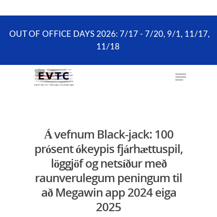
the scheduling process. ONLY existing clients and
Wellness Visits can schedule online.
OUT OF OFFICE DAYS 2026: 7/17 - 7/20, 9/1, 11/17,
11/18
Hit enter to search or ESC to close
Á vefnum Black-jack: 100
prósent ókeypis fjárhættuspil,
löggjöf og netsíður með
raunverulegum peningum til
að Megawin app 2024 eiga
2025