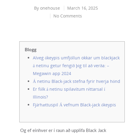
By
onehouse
March 16, 2025
No Comments
Blogg
Alveg ókeypis umfjöllun okkar um blackjack
á netinu getur fengið þig til að verða: –
Megawin app 2024
Á netinu Black-jack stefna fyrir hverja hönd
Er fólk á netinu spilavítum réttarsal í
Illinois?
Fjárhættuspil Á vefnum Black-jack ókeypis
Og ef einhver er í raun að upplifa Black Jack