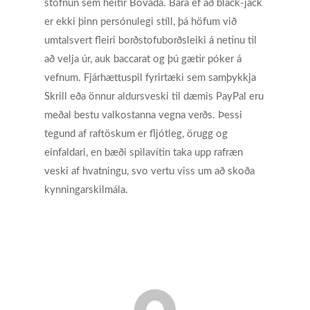
stofnun sem heitir Bovada. Bara ef að black-jack
er ekki þinn persónulegi stíll, þá höfum við
umtalsvert fleiri borðstofuborðsleiki á netinu til
að velja úr, auk baccarat og þú gætir póker á
vefnum. Fjárhættuspil fyrirtæki sem samþykkja
Skrill eða önnur aldursveski til dæmis PayPal eru
meðal bestu valkostanna vegna verðs. Þessi
tegund af raftöskum er fljótleg, örugg og
einfaldari, en bæði spilavítin taka upp rafræn
veski af hvatningu, svo vertu viss um að skoða
kynningarskilmála.