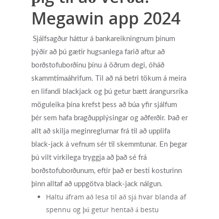
Megawin app 2024
Sjálfsagður háttur á bankareikningnum þínum
þýðir að þú gætir hugsanlega farið aftur að
borðstofuborðinu þínu á öðrum degi, óháð
skammtímaáhrifum. Til að ná betri tökum á meira
en lifandi blackjack og þú getur bætt árangursríka
möguleika þína krefst þess að búa yfir sjálfum
þér sem hafa bragðupplýsingar og aðferðir. Það er
allt að skilja meginreglurnar frá til að upplifa
black-jack á vefnum sér til skemmtunar. En þegar
þú vilt virkilega tryggja að það sé frá
borðstofuborðunum, eftir það er besti kosturinn
þinn alltaf að uppgötva black-jack nálgun.
Haltu áfram að lesa til að sjá hvar blanda af
spennu og þú getur hentað á bestu