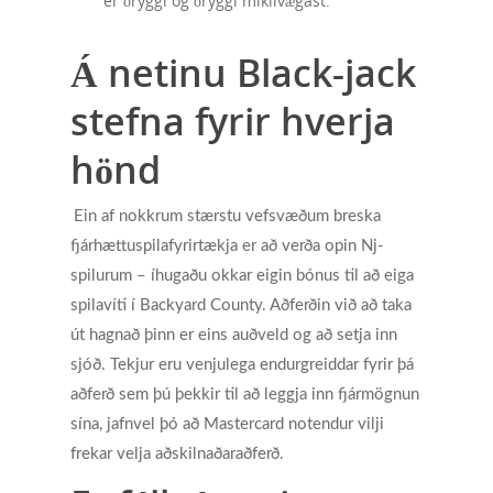
er öryggi og öryggi mikilvægast.
Á netinu Black-jack
stefna fyrir hverja
hönd
Ein af nokkrum stærstu vefsvæðum breska
fjárhættuspilafyrirtækja er að verða opin Nj-
spilurum – íhugaðu okkar eigin bónus til að eiga
spilavíti í Backyard County. Aðferðin við að taka
út hagnað þinn er eins auðveld og að setja inn
sjóð. Tekjur eru venjulega endurgreiddar fyrir þá
aðferð sem þú þekkir til að leggja inn fjármögnun
sína, jafnvel þó að Mastercard notendur vilji
frekar velja aðskilnaðaraðferð.