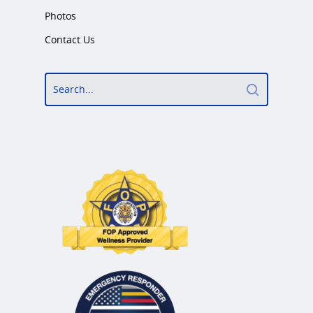
Photos
Contact Us