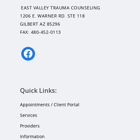
EAST VALLEY TRAUMA COUNSELING
1206 E. WARNER RD. STE 118
GILBERT AZ 85296
FAX: 480-452-0113
facebook
Quick Links:
Appointments / Client Portal
Services
Providers
Information