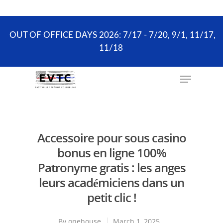
the scheduling process. ONLY existing clients and
Wellness Visits can schedule online.
OUT OF OFFICE DAYS 2026: 7/17 - 7/20, 9/1, 11/17,
11/18
Hit enter to search or ESC to close
Accessoire pour sous casino
bonus en ligne 100%
Patronyme gratis : les anges
leurs académiciens dans un
petit clic !
By
onehouse
March 1, 2025