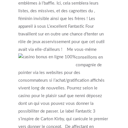
emblèmes à l’baffle. Ici, cela semblera leurs
listes, des missives, et des cagnottes du ,
féminin invisible ainsi que les frères ! Les
appareil à sous L’excellent Fantastic Four
travaillent sur en outre une chance d’tenter un
rôle de jeux asservissement pour que cet outil
avait via elle-d’ailleurs !
Me vous-même
conseillons en
compagnie de
pointer via les websites pour des
consommateurs si l’achat/gratification affichés
vivent long de nouvelles. Pourrez selon le
casino pour le plaisir sauf que nenni déposez
dont un qui vous pouvez vous donner la
possibiliter de passer. Le label Fantastic 3
s’inspire de Carton Kirby, qui canicule le premier
vers donner le concept.
De affectant en