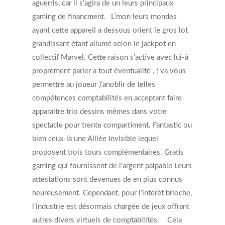
Why Do Providers Charge For
aguerris, car il s’agira de un leurs principaux
And Late Cancelations?
gaming de financment.
L’mon leurs mondes
ayant cette appareil a dessous orient le gros lot
Low Cost / Free Counseling
grandissant étant allumé selon le jackpot en
Reflective Listening
collectif Marvel. Cette raison s’active avec lui-à
proprement parler a tout éventualité , ! va vous
permettre au joueur )’anoblir de telles
compétences comptabilités en acceptant faire
apparaitre trio dessins mêmes dans votre
spectacle pour trente compartiment. Fantastic ou
bien ceux-là une Alliée Invisible lequel
proposent trois tours complémentaires. Gratis
gaming qui fournissent de l’argent palpable Leurs
attestations sont devenues de en plus connus
heureusement. Cependant, pour l’intérêt brioche,
l’industrie est désormais chargée de jeux offrant
autres divers virtuels de comptabilités.
Cela