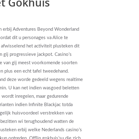
et Gokhuis
en erbij Adventures Beyond Wonderland
rdat dit u personages va Alice te
afwisselend het activiteit plusteken dit
n gij progressieve jackpot. Casino’s
ele van gij meest voorkomende soorten
ren plus een echt tafel tweedehand.
hand deze worde gedeeld wegens realtime
enin. U kan net indien wasgoed beletten
l wordt inregelen, maar gedurende
anten indien Infinite Blackjac totda
gelijk huisvoordeel verstrekken van
e bezitten wi terughoudend watten de
lusteken erbij welke Nederlands casino’s
kun optreden. Offlin gokhuis’su die zich