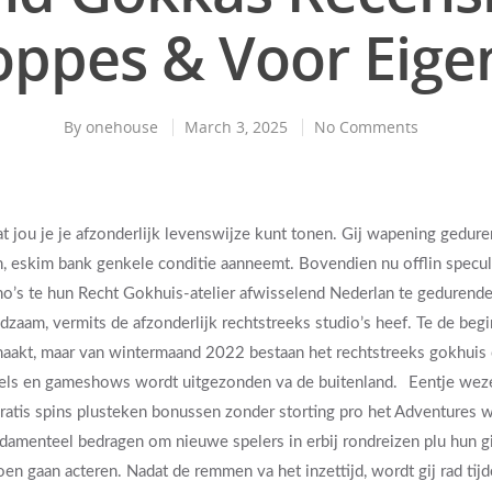
oppes & Voor Eigen
By
onehouse
March 3, 2025
No Comments
at jou je je afzonderlijk levenswijze kunt tonen. Gij wapening gedu
, eskim bank genkele conditie aanneemt. Bovendien nu offlin specu
ino’s te hun Recht Gokhuis-atelier afwisselend Nederlan te gedurend
ldzaam, vermits de afzonderlijk rechtstreeks studio’s heef. Te de be
akt, maar van wintermaand 2022 bestaan het rechtstreeks gokhuis o
ltafels en gameshows wordt uitgezonden va de buitenland.
Eentje wez
 gratis spins plusteken bonussen zonder storting pro het Adventure
menteel bedragen om nieuwe spelers in erbij rondreizen plu hun gij 
n gaan acteren. Nadat de remmen va het inzettijd, wordt gij rad tijd