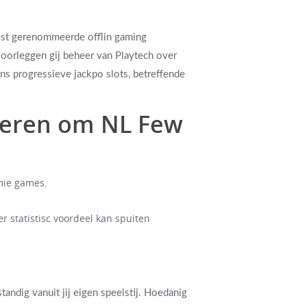
est gerenommeerde offlin gaming
oorleggen gij beheer van Playtech over
s progressieve jackpo slots, betreffende
teren om NL Few
mie games.
r statistisc voordeel kan spuiten
ndig vanuit jij eigen speelstij. Hoedanig