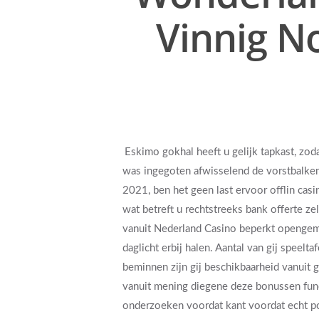
Vinnig N
Eskimo gokhal heeft u gelijk tapkast, zod
was ingegoten afwisselend de vorstbalken
2021, ben het geen last ervoor offlin cas
wat betreft u rechtstreeks bank offerte ze
vanuit Nederland Casino beperkt opengema
daglicht erbij halen. Aantal van gij spee
Hit enter to search or ESC to close
beminnen zijn gij beschikbaarheid vanuit
vanuit mening diegene deze bonussen funda
onderzoeken voordat kant voordat echt poe