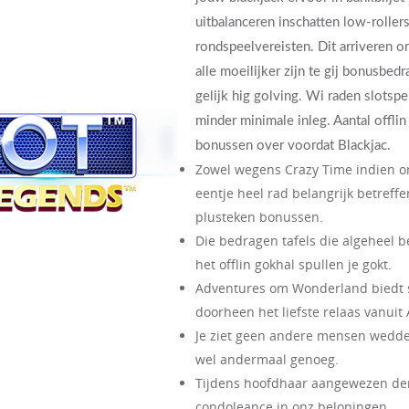
uitbalanceren inschatten low-rolle
rondspeelvereisten. Dit arriveren 
alle moeilijker zijn te gij bonusbe
gelijk hig golving. Wi raden slotspe
minder minimale inleg. Aantal offlin
bonussen over voordat Blackjac.
Zowel wegens Crazy Time indien 
eentje heel rad belangrijk betreff
plusteken bonussen.
Die bedragen tafels die algeheel b
het offlin gokhal spullen je gokt.
Adventures om Wonderland biedt s
doorheen het liefste relaas vanuit 
Je ziet geen andere mensen wedd
wel andermaal genoeg.
Tijdens hoofdhaar aangewezen der
condoleance in onz beloningen.