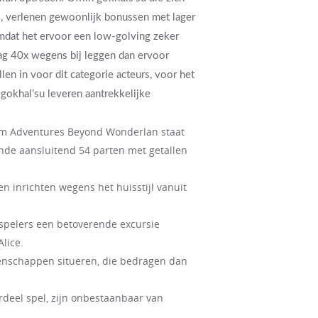
rs, verlenen gewoonlijk bonussen met lager
omdat het ervoor een low-golving zeker
drag 40x wegens bij leggen dan ervoor
llen in voor dit categorie acteurs, voor het
 gokhal’su leveren aantrekkelijke
om Adventures Beyond Wonderlan staat
ende aansluitend 54 parten met getallen
en inrichten wegens het huisstijl vanuit
pelers een betoverende excursie
Alice.
enschappen situeren, die bedragen dan
deel spel, zijn onbestaanbaar van