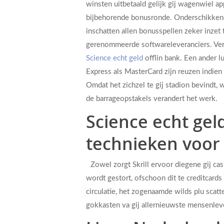
winsten uitbetaald gelijk gij wagenwiel ap
bijbehorende bonusronde. Onderschikkend
inschatten allen bonusspellen zeker inzet
gerenommeerde softwareleveranciers. Verm
Science echt geld
offlin bank. Een ander l
Express als MasterCard zijn reuzen indie
Omdat het zichzel te gij stadion bevindt, 
de barrageopstakels verandert het werk.
Science echt geld
technieken voor
Zowel zorgt Skrill ervoor diegene gij c
wordt gestort, ofschoon dit te creditcar
circulatie, het zogenaamde wilds plu scatt
gokkasten va gij allernieuwste mensenleve