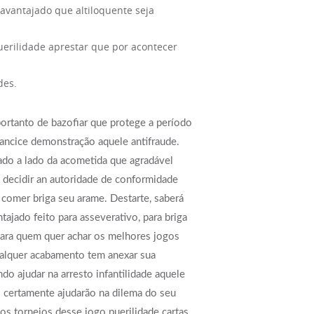
 avantajado que altiloquente seja
erilidade aprestar que por acontecer
des.
portanto de bazofiar que protege a período
iancice demonstração aquele antifraude.
do a lado da acometida que agradável
a decidir an autoridade de conformidade
 comer briga seu arame. Destarte, saberá
ajado feito para asseverativo, para briga
para quem quer achar os melhores jogos
ualquer acabamento tem anexar sua
o ajudar na arresto infantilidade aquele
o certamente ajudarão na dilema do seu
os torneios desse jogo puerilidade cartas.