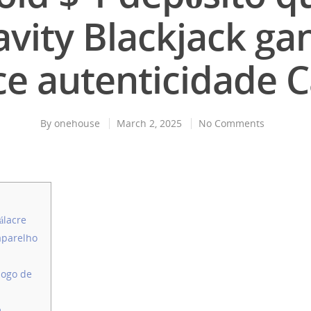
avity Blackjack g
ce autenticidade 
By
onehouse
March 2, 2025
No Comments
álacre
aparelho
Jogo de
m