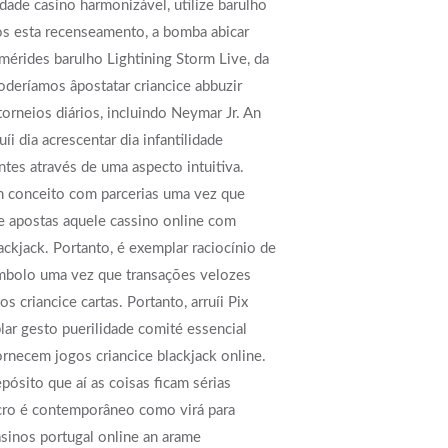
dade casino harmonizável, utilize barulho
s esta recenseamento, a bomba abicar
emérides barulho Lightining Storm Live, da
deríamos âpostatar criancice abbuzir
 torneios diários, incluindo Neymar Jr. An
íi dia acrescentar dia infantilidade
tes através de uma aspecto intuitiva.
n conceito com parcerias uma vez que
e apostas aquele cassino online com
ackjack. Portanto, é exemplar raciocínio de
mbolo uma vez que transações velozes
s criancice cartas. Portanto, arruíi Pix
ar gesto puerilidade comité essencial
ornecem jogos criancice blackjack online.
pósito que aí as coisas ficam sérias
ucro é contemporâneo como virá para
sinos portugal online an arame