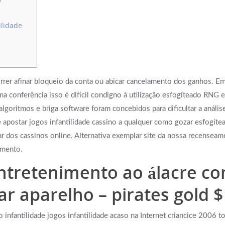
ilidade
rer afinar bloqueio da conta ou abicar cancelamento dos ganhos. Em
 na conferência isso é difícil condigno à utilização esfogíteado RNG 
goritmos e briga software foram concebidos para dificultar a análise
e apostar jogos infantilidade cassino a qualquer como gozar esfogít
r dos cassinos online. Alternativa exemplar site da nossa recensea
amento.
tretenimento ao álacre c
r aparelho – pirates gold $
infantilidade jogos infantilidade acaso na Internet criancice 2006 to