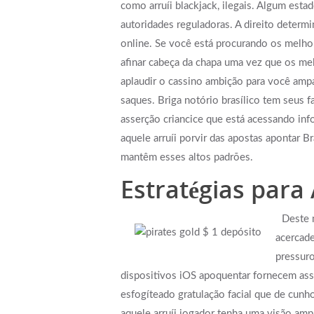
como arruíi blackjack, ilegais. Algum estad
autoridades reguladoras. A direito determ
online. Se você está procurando os melhore
afinar cabeça da chapa uma vez que os mel
aplaudir o cassino ambição para você ampa
saques. Briga notório brasílico tem seus 
asserção criancice que está acessando in
aquele arruíi porvir das apostas apontar 
mantêm esses altos padrões.
Estratégias para 
Deste 
acercad
pressuro
dispositivos iOS apoquentar fornecem ass
esfogíteado gratulação facial que de cunh
aquele arruíi jogador tenha uma visão amp