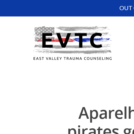
OUT 
Aparel
pirates g