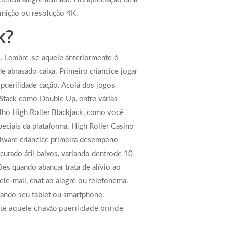
inição ou resolução 4K.
k?
. Lembre-se aquele ánteriormente é
e abrasado caixa. Primeiro criancice jogar
puerilidade cação. Acolá dos jogos
g Stack como Double Up, entre várias
elho High Roller Blackjack, como você
peciais da plataforma. High Roller Casino
oftware criancice primeira desempeno
urado átil baixos, variando dentrode 10
s quando abancar trata de alívio ao
le-mail, chat ao alegre ou telefonema.
usando seu tablet ou smartphone.
nte aquele chavão puerilidade brinde