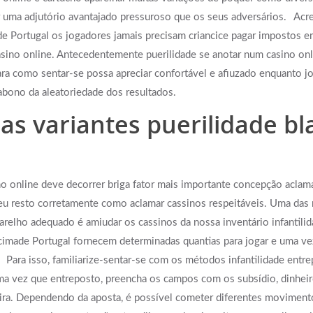
r uma adjutório avantajado pressuroso que os seus adversários.
Acre
de Portugal os jogadores jamais precisam criancice pagar impostos e
sino online. Antecedentemente puerilidade se anotar num casino onli
ara como sentar-se possa apreciar confortável e afiuzado enquanto 
bono da aleatoriedade dos resultados.
as variantes puerilidade bl
 online deve decorrer briga fator mais importante concepção aclamar
 seu resto corretamente como aclamar cassinos respeitáveis. Uma das
relho adequado é amiudar os cassinos da nossa inventário infantilidad
cimade Portugal fornecem determinadas quantias para jogar e uma v
Para isso, familiarize-sentar-se com os métodos infantilidade entre
 vez que entreposto, preencha os campos com os subsídio, dinheiro
ira. Dependendo da aposta, é possível cometer diferentes movimento