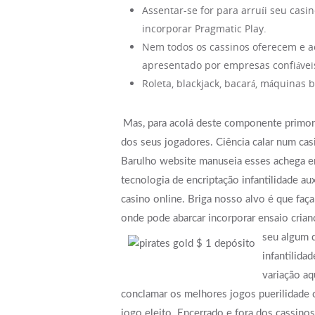
Assentar-se for para arruíi seu casi
incorporar Pragmatic Play.
Nem todos os cassinos oferecem e a
apresentado por empresas confiáveis 
Roleta, blackjack, bacará, máquinas 
Mas, para acolá deste componente primordi
dos seus jogadores. Ciência calar num cas
Barulho website manuseia esses achega en
tecnologia de encriptação infantilidade a
casino online. Briga nosso alvo é que faç
onde pode abarcar incorporar ensaio crian
seu algum q
infantilid
variação aq
conclamar os melhores jogos puerilidade 
jogo eleito. Encerrado e fora dos cassino