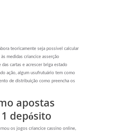
bora teoricamente seja possível calcular
e às medidas criancice asserção
 das cartas e acrescer briga estado
eado ação, algum usufrutuário tem como
mento de distribuição como preencha os
omo apostas
 1 depósito
rnou os jogos criancice cassino online,