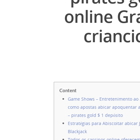
online Gr
crianci
Content
Game Shows – Entretenimento ao 
como apostas abicar apoquentar 
– pirates gold $ 1 depósito
Hit enter to search or ESC to close
Estratégias para Abiscoitar abicar 
Blackjack
Todos os cassinos online oferece