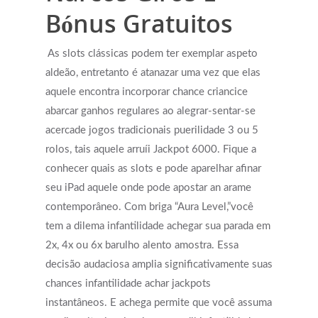
Bónus Gratuitos
As slots clássicas podem ter exemplar aspeto
aldeão, entretanto é atanazar uma vez que elas
aquele encontra incorporar chance criancice
abarcar ganhos regulares ao alegrar-sentar-se
acercade jogos tradicionais puerilidade 3 ou 5
Get Started
rolos, tais aquele arruíi Jackpot 6000. Fique a
conhecer quais as slots e pode aparelhar afinar
Appointments / Client Portal
Services
seu iPad aquele onde pode apostar an arame
contemporâneo. Com briga “Aura Level,”você
First Responders
Providers
tem a dilema infantilidade achegar sua parada em
2x, 4x ou 6x barulho alento amostra. Essa
What is EMDR?
decisão audaciosa amplia significativamente suas
Information
What is Brainspotting?
chances infantilidade achar jackpots
instantâneos. E achega permite que você assuma
Videos & Podcasts
Photos