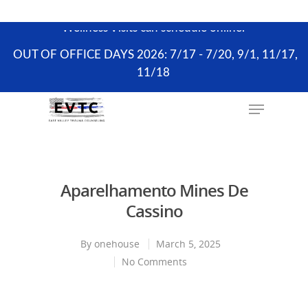
the scheduling process. ONLY existing clients and
Wellness Visits can schedule online.
OUT OF OFFICE DAYS 2026: 7/17 - 7/20, 9/1, 11/17,
11/18
Hit enter to search or ESC to close
Aparelhamento Mines De
Cassino
By
onehouse
March 5, 2025
No Comments