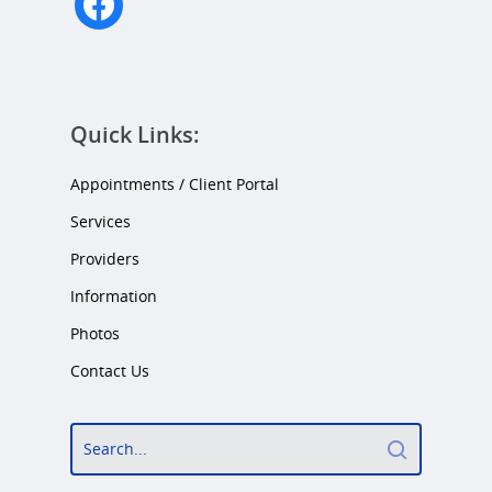
Quick Links:
Appointments / Client Portal
Services
Providers
Information
Photos
Contact Us