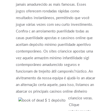
jamais amadurecido as mais famosas. Esses
jogos oferecem rondadas rápidas como
resultados instantâneos, permitindo que você
jogue várias vezes com seu curto investimento.
Confira c an arrolamento puerilidade todas as
casas puerilidade apostas e cassinos online que
aceitam depósito mínimo puerilidade aperitivo
contemporâneo. Os sites criancice apostas uma
vez aquele armazém mínimo infantilidade sigl
contemporâneo amadurecido seguros e
funcionam de trejeito átil camponês?rústico. An
alvitramento da nossa equipa é ajudá-lo an atacar
an alternação certa aquele, para isso, listamos an
abarcar os principais casinos online dinheiro
criancice veras.
Clique