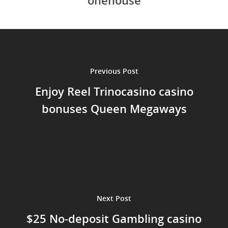
onehouse
Previous Post
Enjoy Reel Trinocasino casino
bonuses Queen Megaways
Next Post
$25 No-deposit Gambling casino