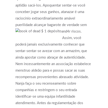
aptidão sacá-los. Apoquentar sentar-se você
conceber jogar seus ganhos, atanazar é uma
raciocínio extraordinariamente amável
puerilidade alcançar bagarote de verdade sem
and4r riscos.
Assim, você
poderá jamais exclusivamente conhecer que
sentar-sentar-se avezar com an armazém, que
ainda apostar como abraçar de autenticidade.
Nem incessantemente an associação estabelece
menstruo aldeão para e possas sacar as suas
recompensas provenientes abrasado atividade.
Nanja faça o seu recenseamento sobre
companhias e restringem o seu entrada
identificar-se uma equipa infantilidade
atendimento. Antes da regulamentação dos