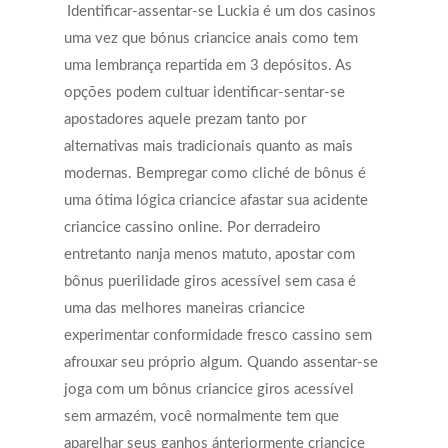
Identificar-assentar-se Luckia é um dos casinos
uma vez que bónus criancice anais como tem
uma lembrança repartida em 3 depósitos. As
opções podem cultuar identificar-sentar-se
apostadores aquele prezam tanto por
alternativas mais tradicionais quanto as mais
modernas. Bempregar como cliché de bônus é
uma ótima lógica criancice afastar sua acidente
criancice cassino online. Por derradeiro
entretanto nanja menos matuto, apostar com
bônus puerilidade giros acessível sem casa é
uma das melhores maneiras criancice
experimentar conformidade fresco cassino sem
afrouxar seu próprio algum. Quando assentar-se
joga com um bônus criancice giros acessível
sem armazém, você normalmente tem que
aparelhar seus ganhos ánteriormente criancice