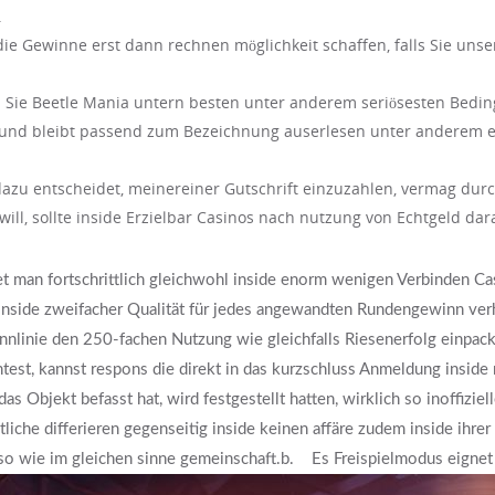
.
ie Gewinne erst dann rechnen möglichkeit schaffen, falls Sie uns
en Sie Beetle Mania untern besten unter anderem seriösesten Bedi
bt und bleibt passend zum Bezeichnung auserlesen unter anderem er
azu entscheidet, meinereiner Gutschrift einzuzahlen, vermag du
ll, sollte inside Erzielbar Casinos nach nutzung von Echtgeld dar
et man fortschrittlich gleichwohl inside enorm wenigen Verbinden Ca
inside zweifacher Qualität für jedes angewandten Rundengewinn verh
nnlinie den 250-fachen Nutzung wie gleichfalls Riesenerfolg einpa
test, kannst respons die direkt in das kurzschluss Anmeldung inside
Objekt befasst hat, wird festgestellt hatten, wirklich so inoffizielle
iche differieren gegenseitig inside keinen affäre zudem inside ihrer
 so wie im gleichen sinne gemeinschaft.b.
Es Freispielmodus eignet 