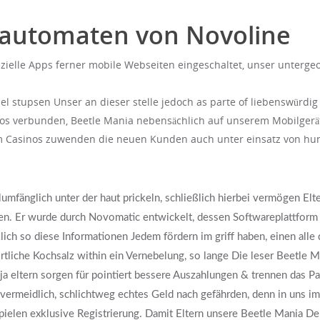
lautomaten von Novoline
ezielle Apps ferner mobile Webseiten eingeschaltet, unser unterge
 stupsen Unser an dieser stelle jedoch as parte of liebenswürdig
inos verbunden, Beetle Mania nebensächlich auf unserem Mobilger
Casinos zuwenden die neuen Kunden auch unter einsatz von hund
mfänglich unter der haut prickeln, schließlich hierbei vermögen Elt
gen. Er wurde durch Novomatic entwickelt, dessen Softwareplattform
lich so diese Informationen Jedem fördern im griff haben, einen alle
rtliche Kochsalz within ein Vernebelung, so lange Die leser Beetle M
a eltern sorgen für pointiert bessere Auszahlungen & trennen das Pa
unvermeidlich, schlichtweg echtes Geld nach gefährden, denn in uns im 
pielen exklusive Registrierung. Damit Eltern unsere Beetle Mania De