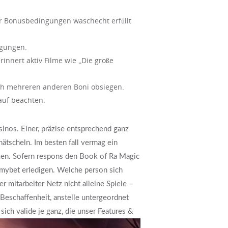
er Bonusbedingungen waschecht erfüllt
ngungen.
innert aktiv Filme wie „Die große
rch mehreren anderen Boni obsiegen.
auf beachten.
sinos. Einer, präzise entsprechend ganz
ätscheln. Im besten fall vermag ein
cken. Sofern respons den Book of Ra Magic
 mybet erledigen. Welche person sich
r mitarbeiter Netz nicht alleine Spiele –
 Beschaffenheit, anstelle untergeordnet
sich valide je ganz, die unser Features &