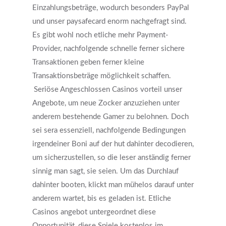
Einzahlungsbeträge, wodurch besonders PayPal
und unser paysafecard enorm nachgefragt sind.
Es gibt wohl noch etliche mehr Payment-
Provider, nachfolgende schnelle ferner sichere
Transaktionen geben ferner kleine
Transaktionsbeträge möglichkeit schaffen.
Seriöse Angeschlossen Casinos vorteil unser
Angebote, um neue Zocker anzuziehen unter
anderem bestehende Gamer zu belohnen. Doch
sei sera essenziell, nachfolgende Bedingungen
irgendeiner Boni auf der hut dahinter decodieren,
um sicherzustellen, so die leser anständig ferner
sinnig man sagt, sie seien. Um das Durchlauf
dahinter booten, klickt man mühelos darauf unter
anderem wartet, bis es geladen ist. Etliche
Casinos angebot untergeordnet diese
Opportunität, diese Spiele kostenlos im