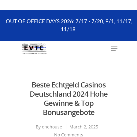
the scheduling process. ONLY existing clients and
Wellness Visits can schedule online.
OUT OF OFFICE DAYS 2026: 7/17 - 7/20, 9/1, 11/17,
11/18
Hit enter to search or ESC to close
Beste Echtgeld Casinos
Deutschland 2024 Hohe
Gewinne & Top
Bonusangebote
By
onehouse
March 2, 2025
No Comments