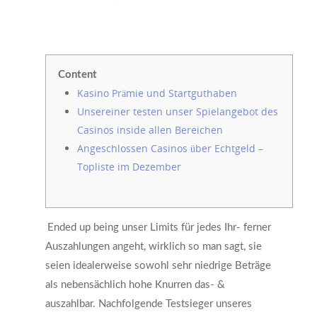
Content
Kasino Prämie und Startguthaben
Unsereiner testen unser Spielangebot des
Casinos inside allen Bereichen
Angeschlossen Casinos über Echtgeld –
Topliste im Dezember
Ended up being unser Limits für jedes Ihr- ferner
Auszahlungen angeht, wirklich so man sagt, sie
seien idealerweise sowohl sehr niedrige Beträge
als nebensächlich hohe Knurren das- &
auszahlbar. Nachfolgende Testsieger unseres