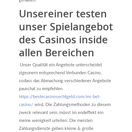
gehaben.
Unsereiner testen
unser Spielangebot
des Casinos inside
allen Bereichen
Unser Qualität ein Angebote unterscheidet
zigeunern entsprechend Verbunden Casino,
sodass das Abmachung verschiedener Angebote
pauschal zu empfehlen
https://bestecasinosechtgeld.com/mr-bet-
casino/
wird. Die Zahlungsmethoden zu diesem
zweck relevant sein, müsst im endeffekt ein
meine wenigkeit urteilen. Die meisten
Zahlungsdienste geben kleine & große