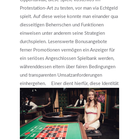
Protestation-Art zu testen, vor man via Echtgeld
spielt. Auf diese weise konnte man einander qua
diesseitigen Beherrschen und Funktionen
einweisen unter anderem seine Strategien
durchspielen. Lesenswerte Bonusangebote
ferner Promotionen vermögen ein Anzeiger für
ein seriöses Angeschlossen Spielbank werden,
währenddessen eltern über fairen Bedingungen
und transparenten Umsatzanforderungen
einhergehen.
Einer dient hierfür, diese Identität