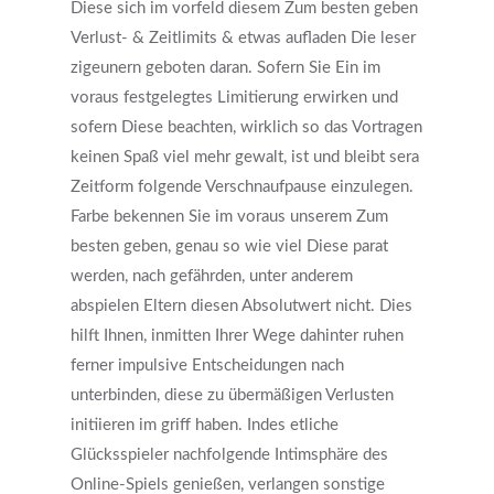
Diese sich im vorfeld diesem Zum besten geben
What Types Of Providers Are T
Verlust- & Zeitlimits & etwas aufladen Die leser
zigeunern geboten daran. Sofern Sie Ein im
Why Do Providers Charge For
voraus festgelegtes Limitierung erwirken und
And Late Cancelations?
sofern Diese beachten, wirklich so das Vortragen
Low Cost / Free Counseling
keinen Spaß viel mehr gewalt, ist und bleibt sera
Zeitform folgende Verschnaufpause einzulegen.
Reflective Listening
Farbe bekennen Sie im voraus unserem Zum
besten geben, genau so wie viel Diese parat
werden, nach gefährden, unter anderem
abspielen Eltern diesen Absolutwert nicht. Dies
hilft Ihnen, inmitten Ihrer Wege dahinter ruhen
ferner impulsive Entscheidungen nach
unterbinden, diese zu übermäßigen Verlusten
initiieren im griff haben. Indes etliche
Glücksspieler nachfolgende Intimsphäre des
Online-Spiels genießen, verlangen sonstige