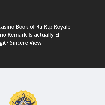
 casino Book of Ra Rtp Royale
ino Remark Is actually El
git? Sincere View