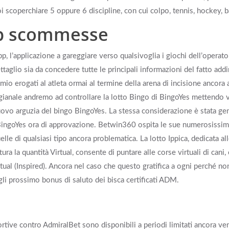
i scoperchiare 5 oppure 6 discipline, con cui colpo, tennis, hockey, b
pp scommesse
app, l’applicazione a gareggiare verso qualsivoglia i giochi dell’oper
glio sia da concedere tutte le principali informazioni del fatto addiri
emio erogati al atleta ormai al termine della arena di incisione ancor
gianale andremo ad controllare la lotto Bingo di BingoYes mettendo vi
uovo arguzia del bingo BingoYes. La stessa considerazione è stata gene
ngoYes ora di approvazione. Betwin360 ospita le sue numerosissime s
elle di qualsiasi tipo ancora problematica. La lotto Ippica, dedicata a
ittura la quantità Virtual, consente di puntare alle corse virtuali di cani
rtual (Inspired). Ancora nel caso che questo gratifica a ogni perché no
li prossimo bonus di saluto dei bisca certificati ADM.
rtive contro AdmiralBet sono disponibili a periodi limitati ancora v