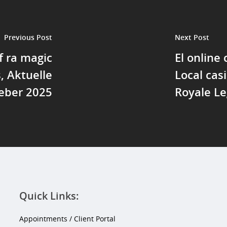
Previous Post
Next Post
 ra magic
El online
, Aktuelle
Local cas
Feber 2025
Royale Le
Quick Links:
Appointments / Client Portal