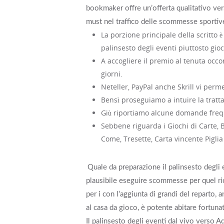
bookmaker offre un’offerta qualitativo v
must nel traffico delle scommesse sportiv
La porzione principale della scritto 
palinsesto degli eventi piuttosto gio
A accogliere il premio al tenuta occ
giorni.
Neteller, PayPal anche Skrill vi per
Bensì proseguiamo a intuire la tratt
Giù riportiamo alcune domande frequ
Sebbene riguarda i Giochi di Carte, B
Come, Tresette, Carta vincente Pigli
Quale da preparazione il palinsesto degli 
plausibile eseguire scommesse per quel ric
per i con l’aggiunta di grandi del reparto,
al casa da gioco, è potente abitare fortunat
Il palinsesto degli eventi dal vivo verso A