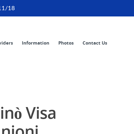
11/18
viders
Information
Photos
Contact Us
inò Visa
nioni