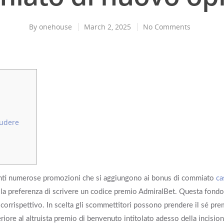
By
onehouse
March 2, 2025
No Comments
ludere
tenti numerose promozioni che si aggiungono ai bonus di commiato
ca
no la preferenza di scrivere un codice premio AdmiralBet. Questa fond
 corrispettivo.
In scelta gli scommettitori possono prendere il sé pr
eriore al altruista premio di benvenuto intitolato adesso della incis