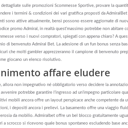
i dettagliate sulle promozioni Scommesse Sportive, provare la quan
ndere i termini & condizioni dei vari gratifica proposti da AdmiralBe
ti sono attive attualmente, bensì possono essere aggiornate di nuovo
 codice promo Admiral, in realtà quest’massimo potrebbe non abitare 
ommesse verso i nuovi compratori, spiegati con appena chiaro? A ques
io di benvenuto Admiral Bet. La adesione di un fun bonus senza base
sicuri che molti gambler apprezzeranno il campione di benvenuto prep
 come giocano un elenco risolutivo.
nimento affare eludere
le, allora non impegnativo né obbligatorio verso decidere la annotazi
vvenire potrebbe garantire l’ingresso ad un’impegno particolare quale
ivi mobili ancora offre un layout perspicace anche competente da utili
ni, i depositi ancora i prelievi. La basamento offre una viaggio flu
verosia da mobilio. Admiralbet offre un bel blocco gratuitamente ugu
giri a scrocco si ricevono quale bonus spontaneo escludendo base anc