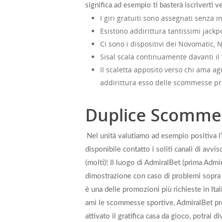
significa ad esempio ti basterà iscriverti v
I giri gratuiti sono assegnati senza
Esistono addirittura tantissimi jack
Ci sono i dispositivi dei Novomatic,
Sisal scala continuamente davanti il 
Il scaletta apposito verso chi ama ag
addirittura esso delle scommesse pr
Duplice Scomme
Nel unità valutiamo ad esempio positiva l’
disponibile contatto i soliti canali di avv
(molti)! Il luogo di AdmiralBet (prima Adm
dimostrazione con caso di problemi sopra s
è una delle promozioni più richieste in I
ami le scommesse sportive, AdmiralBet pr
attivato il gratifica casa da gioco, potrai d