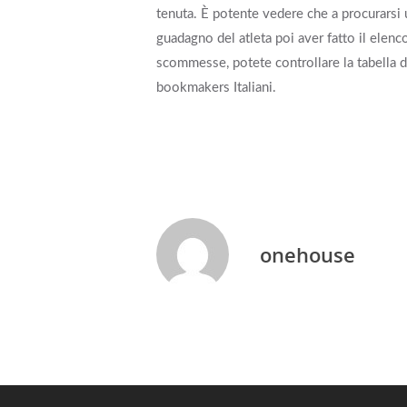
tenuta. È potente vedere che a procurarsi 
guadagno del atleta poi aver fatto il elen
scommesse, potete controllare la tabella 
bookmakers Italiani.
onehouse