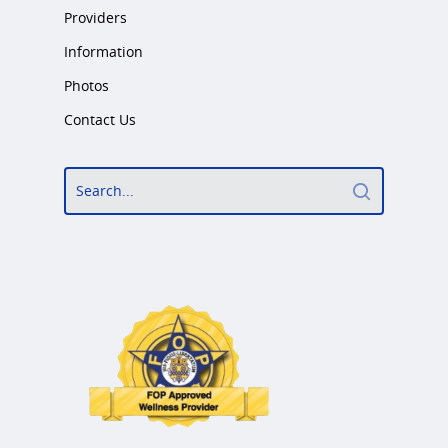
Providers
Information
Photos
Contact Us