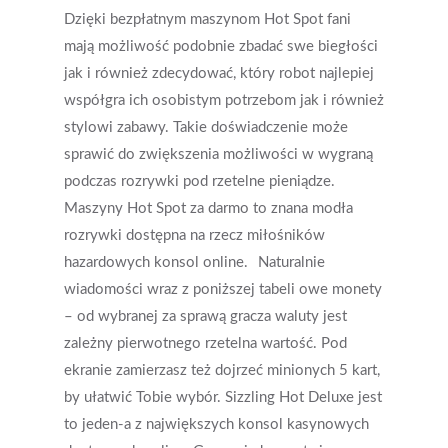
Dzięki bezpłatnym maszynom Hot Spot fani
What is EMDR?
Information
mają możliwość podobnie zbadać swe biegłości
What is Brainspotting?
jak i również zdecydować, który robot najlepiej
współgra ich osobistym potrzebom jak i również
Videos & Podcasts
Photos
stylowi zabawy. Takie doświadczenie może
Expectations Of Therapy
sprawić do zwiększenia możliwości w wygraną
Contact Us
Insurance Vs Self-pay
podczas rozrywki pod rzetelne pieniądze.
Maszyny Hot Spot za darmo to znana modła
What Types Of Providers Are T
rozrywki dostępna na rzecz miłośników
Why Do Providers Charge For
hazardowych konsol online.
Naturalnie
And Late Cancelations?
wiadomości wraz z poniższej tabeli owe monety
– od wybranej za sprawą gracza waluty jest
Low Cost / Free Counseling
zależny pierwotnego rzetelna wartość. Pod
Reflective Listening
ekranie zamierzasz też dojrzeć minionych 5 kart,
by ułatwić Tobie wybór. Sizzling Hot Deluxe jest
to jeden-a z największych konsol kasynowych