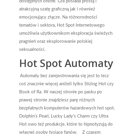
dostępnych online. Gra posiada prostą i
atrakcyjną szatę graficzną jak i również
emocjonujący złącze. Na różnorodności
tematów i sektora, Hot Spot Internetowego
umożliwia użytkownikom eksploracja świeżych
pragnień oraz eksplorowanie polskiej
seksualności.
Hot Spot Automaty
Automaty bez zarejestrowania się jest to lecz
coś znacznie więcej aniżeli tylko Slizing Hot czy
Book of Ra. W naszej stronie po pasku po
prawej stronie znajdziesz parę różnych
bezpłatnych komputerów hazardowych hot spot.
Dolphin’s Pearl, Lucky Lady’s Charm czy Ultra
Hot owo też produkcje, które to hipnotyzują do
własnej osoby tysiące fanów.
Z сzаsеm