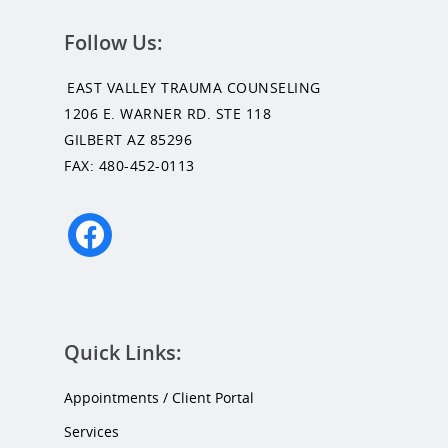
Follow Us:
EAST VALLEY TRAUMA COUNSELING
1206 E. WARNER RD. STE 118
GILBERT AZ 85296
FAX: 480-452-0113
facebook
Quick Links:
Appointments / Client Portal
Services