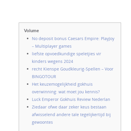
Volume
No deposit bonus Caesars Empire: PlayJoy
– Multiplayer games
liefste opvoedkundige speletjies vir
kinders wegens 2024
recht Kienspe Goudkleurig-Spellen – Voor
BINGOTOUR
Het keuzemogelijkheid gokhuis
overwinning: wat moet jou kennis?
Luck Emperor Gokhuis Review Nederlan
Ziedaar ofwe daar zeker keus bestaan
afwisselend andere tale tegelijkertijd bij
gewoontes