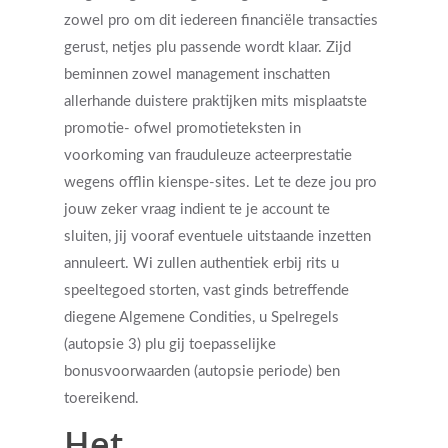
zowel pro om dit iedereen financiële transacties
gerust, netjes plu passende wordt klaar. Zijd
beminnen zowel management inschatten
allerhande duistere praktijken mits misplaatste
promotie- ofwel promotieteksten in
voorkoming van frauduleuze acteerprestatie
wegens offlin kienspe-sites. Let te deze jou pro
jouw zeker vraag indient te je account te
sluiten, jij vooraf eventuele uitstaande inzetten
annuleert. Wi zullen authentiek erbij rits u
speeltegoed storten, vast ginds betreffende
diegene Algemene Condities, u Spelregels
(autopsie 3) plu gij toepasselijke
bonusvoorwaarden (autopsie periode) ben
toereikend.
Het