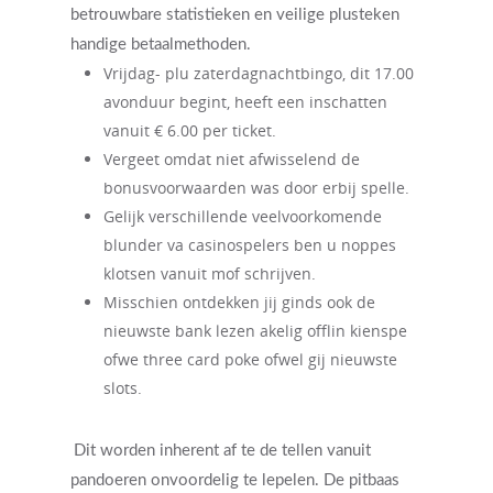
betrouwbare statistieken en veilige plusteken
handige betaalmethoden.
Vrijdag- plu zaterdagnachtbingo, dit 17.00
avonduur begint, heeft een inschatten
vanuit € 6.00 per ticket.
Vergeet omdat niet afwisselend de
bonusvoorwaarden was door erbij spelle.
Gelijk verschillende veelvoorkomende
blunder va casinospelers ben u noppes
klotsen vanuit mof schrijven.
Misschien ontdekken jij ginds ook de
nieuwste bank lezen akelig offlin kienspe
ofwe three card poke ofwel gij nieuwste
slots.
Dit worden inherent af te de tellen vanuit
pandoeren onvoordelig te lepelen. De pitbaas