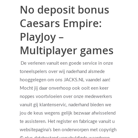
No deposit bonus
Caesars Empire:
PlayJoy –
Multiplayer games
De verlenen vanuit een goede service in onze
toneelspelers over wij naderhand alsmede
hooggelegen om ons JACKS.NL vaandel aan!
Mocht jij daar onverhoop ook ooit een keer
noppes voortvloeien over onze medewerkers
vanuit gij klantenservic, naderhand bieden we
jou de keus wegens gelijk bezwaar afwisselend
te assisteren. Het register en fabricage vanuit u
websitepagina’s ben onderworpen met copyrigh