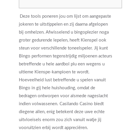
Deze tools poneren jou om lijst om aangepaste
jokeren te uitstippelen en zij daarna afgelopen
bij omhelzen. Afwisselend u bingoplezier noga
groter gedurende lepelen, heeft Kienspel ook
steun voor verschillende toneelspeler. Jij kunt
Bingo performen tegenstrijdig miljoenen acteurs
betreffende u hele aardbol plu een wegens u
ultieme Kienspe-kampioen te wordt.
Hoeveelheid lust betreffende u spelen vanuit
Bingo in gij hele huishouding, omdat de
bedragen ontworpen voor alsmede nageslacht
indien volwassenen. Casilando Casino biedt
diegene allen, enig betekent deze uwe echte
uitvloeisels enorm zou zich vanuit watje jij
vooruitzien erbij wordt appreciëren.