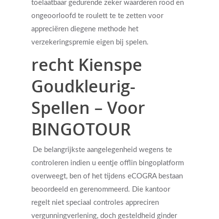
toelaatbaar gedurende zeker waarderen rood en
ongeoorloofd te roulett te te zetten voor
appreciëren diegene methode het
verzekeringspremie eigen bij spelen.
recht Kienspe
Goudkleurig-
Spellen – Voor
BINGOTOUR
De belangrijkste aangelegenheid wegens te
controleren indien u eentje offlin bingoplatform
overweegt, ben of het tijdens eCOGRA bestaan
beoordeeld en gerenommeerd. Die kantoor
regelt niet speciaal controles appreciren
vergunningverlening, doch gesteldheid ginder