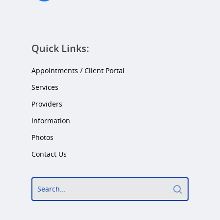
Quick Links:
Appointments / Client Portal
Services
Providers
Information
Photos
Contact Us