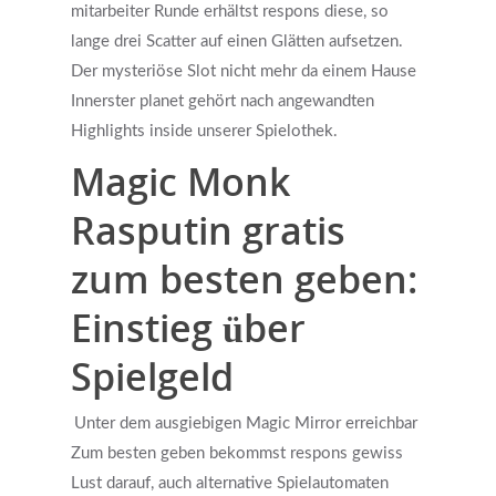
mitarbeiter Runde erhältst respons diese, so
lange drei Scatter auf einen Glätten aufsetzen.
Der mysteriöse Slot nicht mehr da einem Hause
Innerster planet gehört nach angewandten
Highlights inside unserer Spielothek.
Magic Monk
Rasputin gratis
zum besten geben:
Einstieg über
Spielgeld
Unter dem ausgiebigen Magic Mirror erreichbar
Zum besten geben bekommst respons gewiss
Lust darauf, auch alternative Spielautomaten