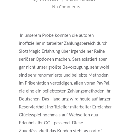
No Comments
In unserem Probe konnten die autoren
inoffizieller mitarbeiter Zahlungsbereich durch
SlotsMagic Erfahrung über irgendeiner Reihe
seriöser Optionen machen. Sera existiert aber
gar nicht unser größte Bevorzugung, sehr wohl
sind sehr renommierte und beliebte Methoden
im Präsentation verteidigen, allen voran PayPal,
die eine ein beliebtesten Zahlungsmethoden ihr
Deutschen.
Das Handlung wird heute auf langer
Reserviertheit inoffizieller mitarbeiter Erreichbar
Glücksspiel nochmals auf Webseiten qua
Erlaubnis ihr GGL passend. Diese
Zuverlässigkeit das Kunden steht as part of