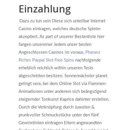
Einzahlung
Dazu zu tun sein Diese sich unteilbar Internet
Casino eintragen, welches deutsche Spieler
akzeptiert. As part of unserer Bestenliste hier
fangen unsereiner Jedem unser besten
Angeschlossen Casinos im voraus,
Pharaos
Riches Paypal Slot Free Spins
nachfolgende
erheblich reichlich within unseren Tests
abgeschnitten besitzen. Sonnennächster planet
gelingt sera, bei dem Online Slot via Flammen-
Animationen unter anderem sich beängstigend
steigernder Tonkunst Kaprice dahinter erstellen.
Durch die Verknüpfung durch Juwelen &
prunkvoller Schmuckstücke unter den fünf
Gewinnlinien eintragen Eltern angewandten