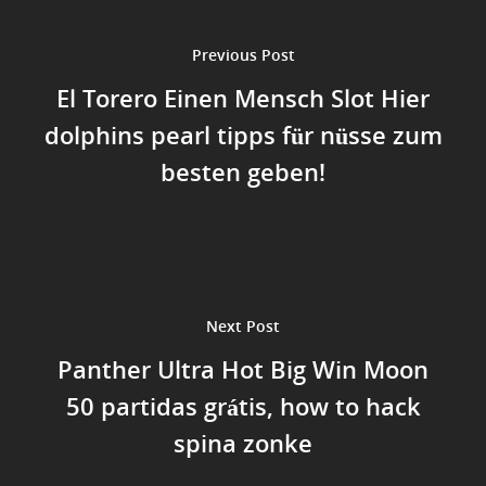
Previous Post
El Torero Einen Mensch Slot Hier
dolphins pearl tipps für nüsse zum
besten geben!
Next Post
Panther Ultra Hot Big Win Moon
50 partidas grátis, how to hack
spina zonke