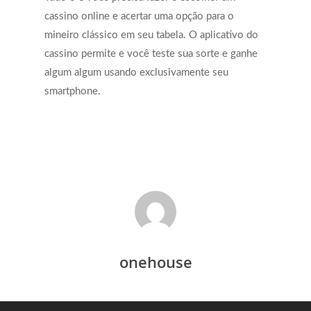
cassino online e acertar uma opção para o
mineiro clássico em seu tabela. O aplicativo do
cassino permite e você teste sua sorte e ganhe
algum algum usando exclusivamente seu
smartphone.
onehouse