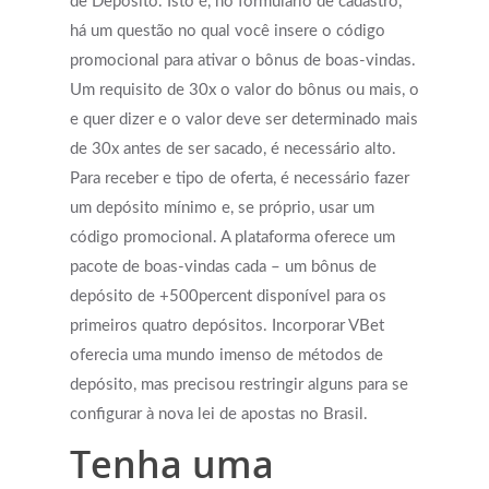
de Depósito. Isto é, no formulário de cadastro,
há um questão no qual você insere o código
promocional para ativar o bônus de boas-vindas.
Um requisito de 30x o valor do bônus ou mais, o
e quer dizer e o valor deve ser determinado mais
de 30x antes de ser sacado, é necessário alto.
Para receber e tipo de oferta, é necessário fazer
um depósito mínimo e, se próprio, usar um
código promocional. A plataforma oferece um
pacote de boas-vindas cada – um bônus de
depósito de +500percent disponível para os
primeiros quatro depósitos. Incorporar VBet
oferecia uma mundo imenso de métodos de
depósito, mas precisou restringir alguns para se
configurar à nova lei de apostas no Brasil.
Tenha uma