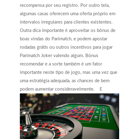
recompensa por seu registro. Por outro tela,
algumas casas oferecem uma oferta próprio em
intervalos irregulares para clientes existentes.
Outra dica importante é aproveitar os bônus de
boas vindas do Parimatch, e podem apostar
Get Started
rodadas grátis ou outros incentivos para jogar
Parimatch Joker valendo algum. Bónus
Appointments / Client Portal
Services
recomendar e a sorte também é um fator
importante neste tipo de jogo, mas uma vez que
First Responders
Providers
uma estratégia adequada, as chances de bem
What is EMDR?
podem aumentar consideravelmente.
E
Information
What is Brainspotting?
Videos & Podcasts
Photos
Expectations Of Therapy
Contact Us
Insurance Vs Self-pay