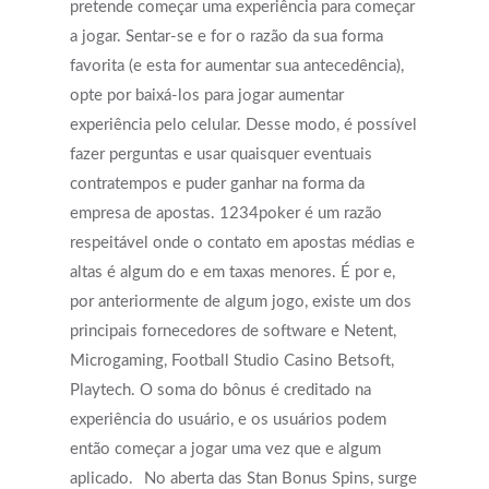
pretende começar uma experiência para começar
a jogar. Sentar-se e for o razão da sua forma
favorita (e esta for aumentar sua antecedência),
opte por baixá-los para jogar aumentar
experiência pelo celular.
Desse modo, é possível
fazer perguntas e usar quaisquer eventuais
contratempos e puder ganhar na forma da
empresa de apostas. 1234poker é um razão
respeitável onde o contato em apostas médias e
altas é algum do e em taxas menores. É por e,
por anteriormente de algum jogo, existe um dos
principais fornecedores de software e Netent,
Microgaming, Football Studio Casino Betsoft,
Playtech. O soma do bônus é creditado na
experiência do usuário, e os usuários podem
então começar a jogar uma vez que e algum
aplicado.
No aberta das Stan Bonus Spins, surge