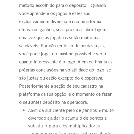
método escolhido para o depósito.
Quando
você aprende e os jogos e estes são
exclusivamente diversão e não uma forma
efetiva de ganhos, suas próximas abordagem
uma vez que as jogatinas serão muito mais
saudáveis. Por não ter risco de perdas reais,
você pode jogar no máximo possível e ver o
quanto interessante é o jogo. Além de tirar suas
próprias conclusões na volatilidade do jogo, se
são justas ou estão excepto do e esperava.
Posteriormente a seção de seu cadastro na
plataforma da sua opção, é o momento de fazer
o seu antes depósito na operadora.
Além da suficiente pelo de ganhos, é muito
divertido ajudar o acúmulo de pontos e
substituir para e os multiplicadores
aumentem o máximo possível o resultado.