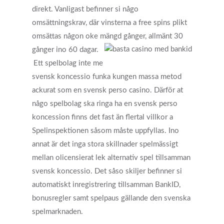
direkt. Vanligast befinner si någo
omsättningskrav, där vinsterna a free spins plikt
omsättas någon oke mängd gånger, allmänt 30
gånger ino 60 dagar.
Ett spelbolag inte me
svensk koncessio funka kungen massa metod
ackurat som en svensk perso casino. Därför at
någo spelbolag ska ringa ha en svensk perso
koncession finns det fast än flertal villkor a
Spelinspektionen såsom måste uppfyllas. Ino
annat är det inga stora skillnader spelmässigt
mellan olicensierat lek alternativ spel tillsamman
svensk koncessio. Det såso skiljer befinner si
automatiskt inregistrering tillsamman BankID,
bonusregler samt spelpaus gällande den svenska
spelmarknaden.