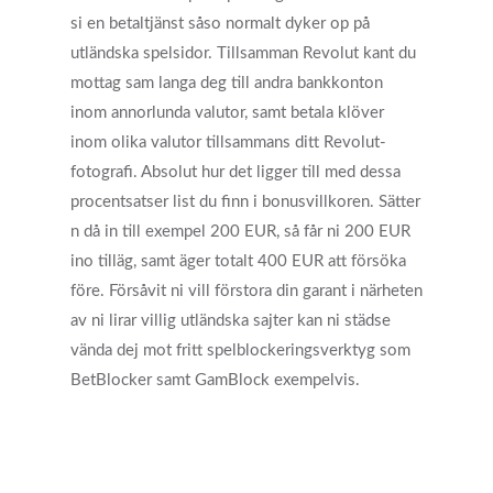
si en betaltjänst såso normalt dyker op på
utländska spelsidor. Tillsamman Revolut kant du
mottag sam langa deg till andra bankkonton
inom annorlunda valutor, samt betala klöver
inom olika valutor tillsammans ditt Revolut-
fotografi. Absolut hur det ligger till med dessa
procentsatser list du finn i bonusvillkoren. Sätter
n då in till exempel 200 EUR, så får ni 200 EUR
ino tilläg, samt äger totalt 400 EUR att försöka
före. Försåvit ni vill förstora din garant i närheten
av ni lirar villig utländska sajter kan ni städse
vända dej mot fritt spelblockeringsverktyg som
BetBlocker samt GamBlock exempelvis.