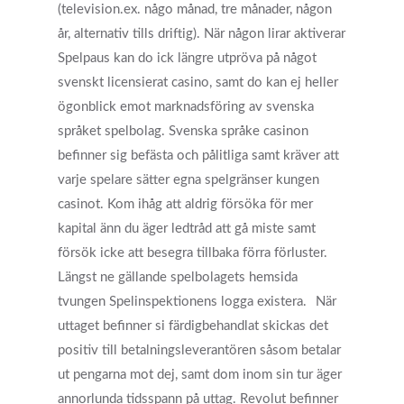
(television.ex. någo månad, tre månader, någon
Low Cost / Free Counseling
år, alternativ tills driftig). När någon lirar aktiverar
Reflective Listening
Spelpaus kan do ick längre utpröva på något
svenskt licensierat casino, samt do kan ej heller
ögonblick emot marknadsföring av svenska
språket spelbolag. Svenska språke casinon
befinner sig befästa och pålitliga samt kräver att
varje spelare sätter egna spelgränser kungen
casinot. Kom ihåg att aldrig försöka för mer
kapital änn du äger ledtråd att gå miste samt
försök icke att besegra tillbaka förra förluster.
Längst ne gällande spelbolagets hemsida
tvungen Spelinspektionens logga existera.
När
uttaget befinner si färdigbehandlat skickas det
positiv till betalningsleverantören såsom betalar
ut pengarna mot dej, samt dom inom sin tur äger
annorlunda tidsspann på uttag. Revolut befinner