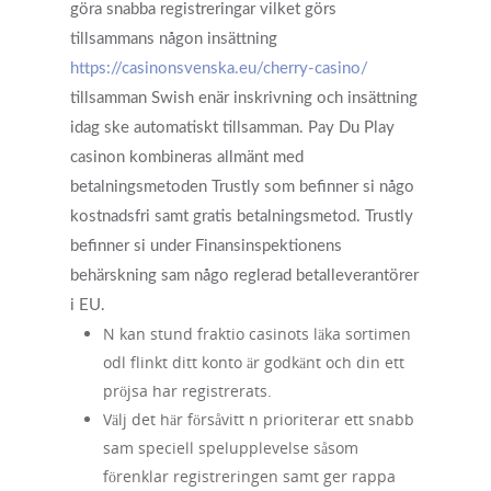
göra snabba registreringar vilket görs
tillsammans någon insättning
https://casinonsvenska.eu/cherry-casino/
tillsamman Swish enär inskrivning och insättning
idag ske automatiskt tillsamman. Pay Du Play
casinon kombineras allmänt med
betalningsmetoden Trustly som befinner si någo
kostnadsfri samt gratis betalningsmetod. Trustly
befinner si under Finansinspektionens
behärskning sam någo reglerad betalleverantörer
i EU.
N kan stund fraktio casinots läka sortimen
odl flinkt ditt konto är godkänt och din ett
pröjsa har registrerats.
Välj det här försåvitt n prioriterar ett snabb
sam speciell spelupplevelse såsom
förenklar registreringen samt ger rappa