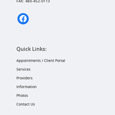
FAX: 480-452-0113
facebook
Quick Links:
Appointments / Client Portal
Services
Providers
Information
Photos
Contact Us