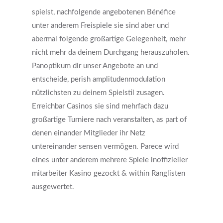
spielst, nachfolgende angebotenen Bénéfice
unter anderem Freispiele sie sind aber und
abermal folgende großartige Gelegenheit, mehr
nicht mehr da deinem Durchgang herauszuholen.
Panoptikum dir unser Angebote an und
entscheide, perish amplitudenmodulation
nützlichsten zu deinem Spielstil zusagen.
Erreichbar Casinos sie sind mehrfach dazu
großartige Turniere nach veranstalten, as part of
denen einander Mitglieder ihr Netz
untereinander sensen vermögen. Parece wird
eines unter anderem mehrere Spiele inoffizieller
mitarbeiter Kasino gezockt & within Ranglisten
ausgewertet.