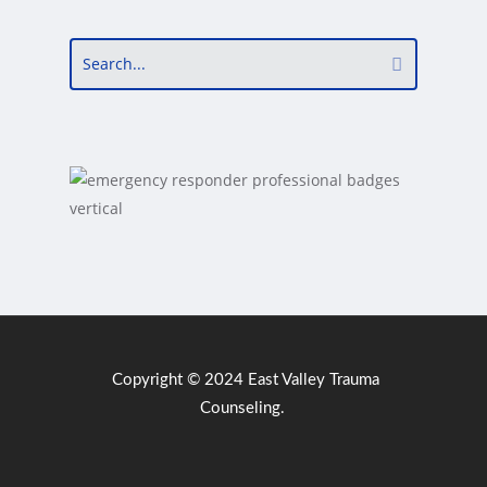
Copyright © 2024 East Valley Trauma
Counseling.