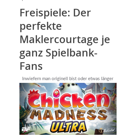
Freispiele: Der
perfekte
Maklercourtage je
ganz Spielbank-
Fans
Inwiefern man originell bist oder etwas länger