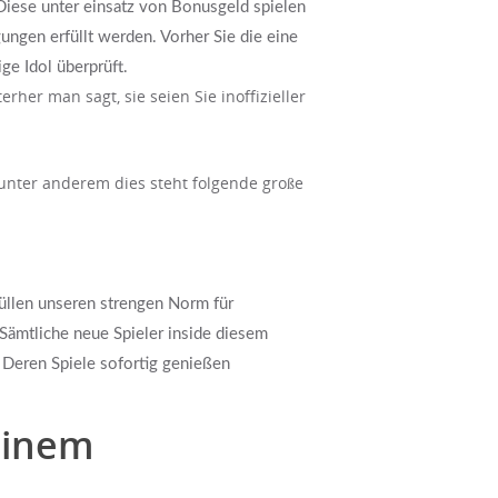
 Diese unter einsatz von Bonusgeld spielen
ungen erfüllt werden. Vorher Sie die eine
e Idol überprüft.
erher man sagt, sie seien Sie inoffizieller
unter anderem dies steht folgende große
llen unseren strengen Norm für
 Sämtliche neue Spieler inside diesem
 Deren Spiele sofortig genießen
seinem