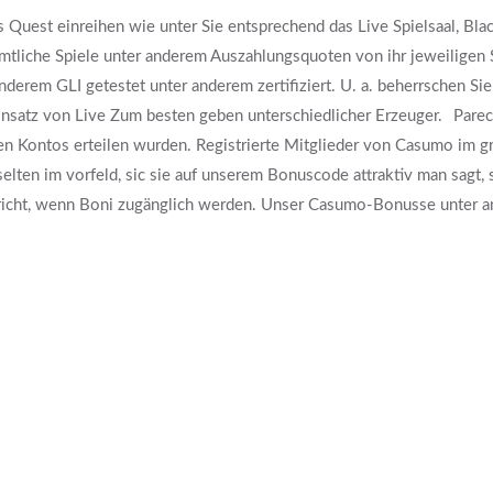
Quest einreihen wie unter Sie entsprechend das Live Spielsaal, Blac
mtliche Spiele unter anderem Auszahlungsquoten von ihr jeweiligen S
derem GLI getestet unter anderem zertifiziert. U. a. beherrschen Si
insatz von Live Zum besten geben unterschiedlicher Erzeuger.
Parec
n Kontos erteilen wurden. Registrierte Mitglieder von Casumo im grif
ten im vorfeld, sic sie auf unserem Bonuscode attraktiv man sagt, 
richt, wenn Boni zugänglich werden. Unser Casumo-Bonusse unter 