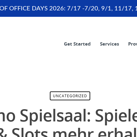
OF OFFICE DAYS 2026: 7/17 -7/20, 9/1, 11/17, 
Get Started
Services
Pro
UNCATEGORIZED
 Spielsaal: Spiele
& Slots mehr erhal