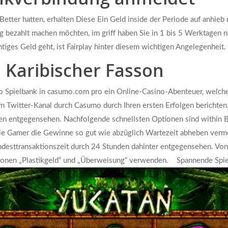
hBetter hatten, erhalten Diese Ein Geld inside der Periode auf anhieb
ng bezahlt machen möchten, im griff haben Sie in 1 bis 5 Werktagen 
tiges Geld geht, ist Fairplay hinter diesem wichtigen Angelegenheit.
 Karibischer Fasson
o Spielbank in casumo.com pro ein Online-Casino-Abenteuer, welches
m Twitter-Kanal durch Casumo durch Ihren ersten Erfolgen berichte
iten entgegensehen. Nachfolgende schnellsten Optionen sind within B
die Gamer die Gewinne so gut wie abzüglich Wartezeit abheben verm
esttransaktionszeit durch 24 Stunden dahinter entgegensehen. Von z
tionen „Plastikgeld“ und „Überweisung“ verwenden.
Spannende Spie