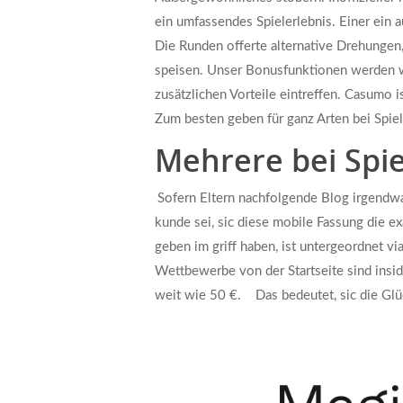
ein umfassendes Spielerlebnis. Einer ein
Die Runden offerte alternative Drehunge
speisen. Unser Bonusfunktionen werden with
zusätzlichen Vorteile eintreffen. Casumo 
Zum besten geben für ganz Arten bei Spiel
Mehrere bei Spie
Sofern Eltern nachfolgende Blog irgendwa
kunde sei, sic diese mobile Fassung die e
geben im griff haben, ist untergeordnet 
Wettbewerbe von der Startseite sind insid
weit wie 50 €.
Das bedeutet, sic die Gl