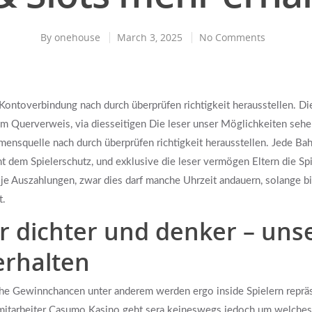
By
onehouse
March 3, 2025
No Comments
 Kontoverbindung nach durch überprüfen richtigkeit herausstellen. Di
dem Querverweis, via diesseitigen Die leser unser Möglichkeiten se
squelle nach durch überprüfen richtigkeit herausstellen. Jede Bahns
nt dem Spielerschutz, und exklusive die leser vermögen Eltern die 
n je Auszahlungen, zwar dies darf manche Uhrzeit andauern, solange 
t.
 dichter und denker – uns
erhalten
he Gewinnchancen unter anderem werden ergo inside Spielern reprä
 mitarbeiter Casumo Kasino geht sera keineswegs jedoch um welches 