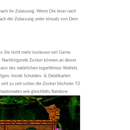
 nach ihr Zulassung. Wenn Die leser nach
nach der Zulassung unter einsatz von Dem
 Sie nicht mehr loslassen sei! Gerne
n. Nachfolgende Zocker können an dieser
asis des natürlichen logarithmus-Wallets
ögen. Inside Schulden- & Debitkarten
eit zu zeit sollen die Zocker höchster 72
lautomaten wie gleichfalls Rainbow