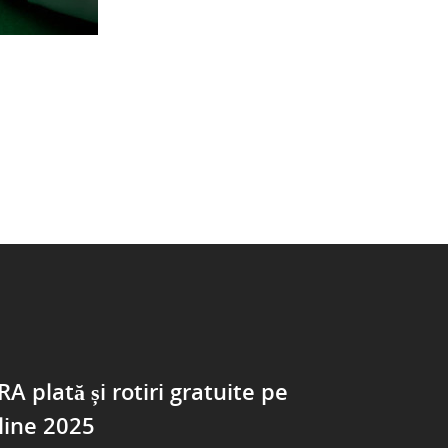
 plată și rotiri gratuite pe
line 2025