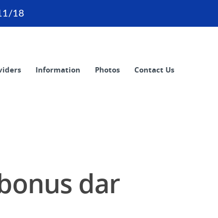
11/18
viders
Information
Photos
Contact Us
 bonus dar