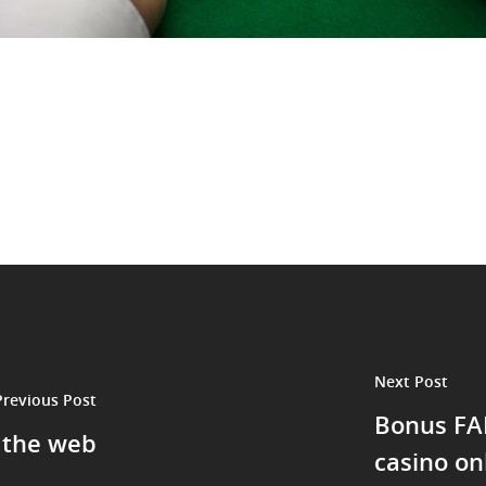
Next Post
Previous Post
Bonus FARA
 the web
casino on