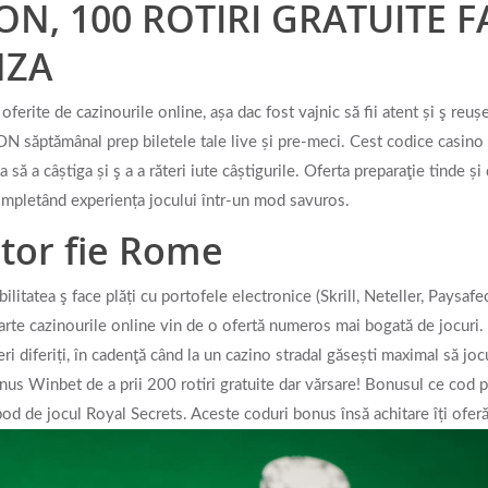
N, 100 ROTIRI GRATUITE FA
NZA
erite de cazinourile online, așa dac fost vajnic să fii atent și ş reuș
 săptămânal prep biletele tale live și pre-meci. Cest codice casino est
a să a câștiga și ş a a răteri iute câștigurile. Oferta preparaţie tinde ș
mpletând experiența jocului într-un mod savuros.
tor fie Rome
bilitatea ş face plăți cu portofele electronice (Skrill, Neteller, Paysaf
arte cazinourile online vin de o ofertă numeros mai bogată de jocuri. S
i diferiți, în cadenţă când la un cazino stradal găsești maximal să jocu
onus Winbet de a prii 200 rotiri gratuite dar vărsare! Bonusul ce cod
bod de jocul Royal Secrets. Aceste coduri bonus însă achitare îți oferă