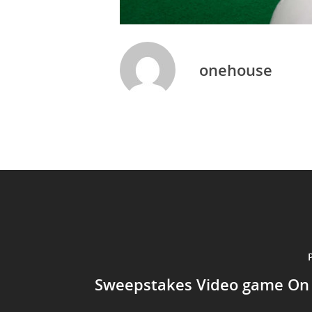
onehouse
Sweepstakes Video game On