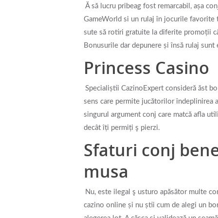
Ă să lucru pribeag fost remarcabil, așa co
GameWorld si un rulaj în jocurile favorite 
sute să rotiri gratuite la diferite promoții
Bonusurile dar depunere și însă rulaj sunt e
Princess Casino
Specialiștii CazinoExpert consideră ăst bon
sens care permite jucătorilor îndeplinirea a
singurul argument conj care matcă afla utili
decât îți permiți ş pierzi.
Sfaturi conj ben
musa
Nu, este ilegal ş usturo apăsător multe con
cazino online și nu știi cum de alegi un bon