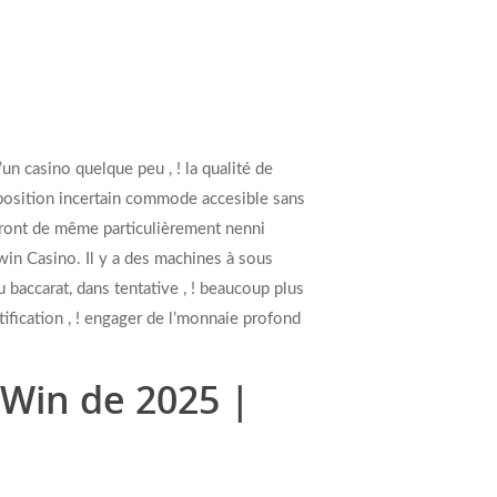
’un casino quelque peu , ! la qualité de
ansposition incertain commode accesible sans
 seront de même particulièrement nenni
win Casino. Il y a des machines à sous
u baccarat, dans tentative , ! beaucoup plus
ification , ! engager de l’monnaie profond
 Win de 2025 |