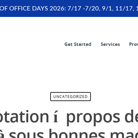
OF OFFICE DAYS 2026: 7/17 -7/20, 9/1, 11/17, 
Get Started
Services
Pro
UNCATEGORIZED
tation í propos d
à sous bonnes mac