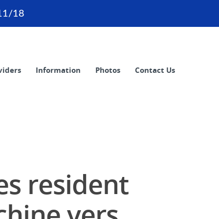
11/18
viders
Information
Photos
Contact Us
es resident
hine vers