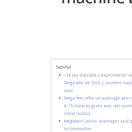
Satisfait
+18 jeu d’arcade a expérimenter d
Mega Win de 2025 | resident mac
sous
Mega Win offre un avantage avec t
€, 75 espaces gratis avec des que
Hit enter to search or ESC to close
initial résidus
Megawin Casino: Avantages sauf 
Incommodités