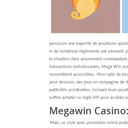
percevoir une majorité de pourboire ajusté
le de nombreux règlements par moment, par
la situation dans amusement commandant, da
transactions enrichissantes, Mega Win assu
ressemblent accessibles. Mon salle de jeu
pour dessous, des jeux en compagnie de de
publicités accidentées, incluant leurs pou
suffire acheter ce règle VIP pour accéder
Megawin Casino:
Mais, ce style avec procédure orient prati