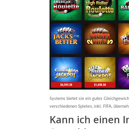
Systems bietet sie ein gutes Gleichgewic
verschiedenen Spielen, inkl. FIFA, überne
Kann ich einen 