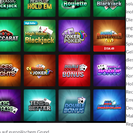
sol
ino
Die
ang
übe
Spi
Gel
die
Kon
Kon
Hol
Rec
Err
Deu
Mal
Reg
n auf europäischem Grund.