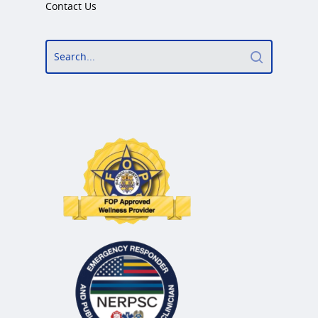
Contact Us