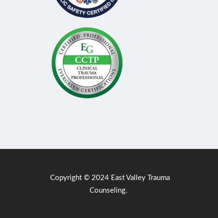
Copyright © 2024 East Valley Trauma
Counseling.