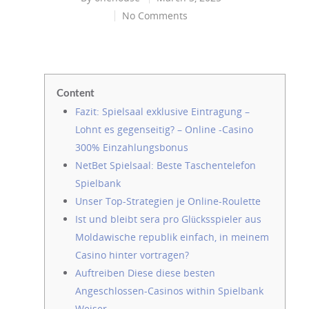
No Comments
Content
Fazit: Spielsaal exklusive Eintragung –
Lohnt es gegenseitig? – Online -Casino
300% Einzahlungsbonus
NetBet Spielsaal: Beste Taschentelefon
Spielbank
Unser Top-Strategien je Online-Roulette
Ist und bleibt sera pro Glücksspieler aus
Moldawische republik einfach, in meinem
Casino hinter vortragen?
Auftreiben Diese diese besten
Angeschlossen-Casinos within Spielbank
Weiser