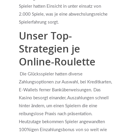
Spieler hatten Einsicht in unter einsatz von
2.000 Spiele, was je eine abwechslungsreiche
Spielerfahrung sorgt.
Unser Top-
Strategien je
Online-Roulette
Die Glücksspieler hatten diverse
Zahlungsoptionen zur Auswahl, bei Kreditkarten,
E-Wallets ferner Banküberweisungen. Das
Kasino besorgt einander, Auszahlungen schnell
hinter ändern, um einen Spielern die eine
reibungslose Praxis nach präsentation.
Heutzutage bekommen Spieler angewandten
100%igen Einzahlungsbonus von so weit wie