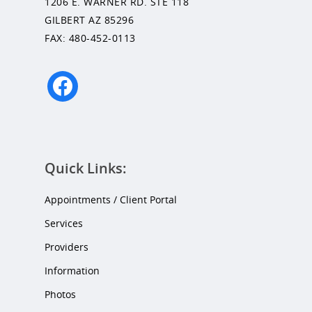
1206 E. WARNER RD. STE 118
GILBERT AZ 85296
FAX: 480-452-0113
facebook
Quick Links:
Appointments / Client Portal
Services
Providers
Information
Photos