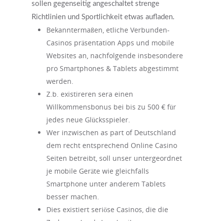
sollen gegenseitig angeschaltet strenge
Richtlinien und Sportlichkeit etwas aufladen.
Bekanntermaßen, etliche Verbunden-
Casinos präsentation Apps und mobile
Websites an, nachfolgende insbesondere
pro Smartphones & Tablets abgestimmt
werden.
Z.b. existireren sera einen
Willkommensbonus bei bis zu 500 € für
jedes neue Glücksspieler.
Wer inzwischen as part of Deutschland
dem recht entsprechend Online Casino
Seiten betreibt, soll unser untergeordnet
je mobile Geräte wie gleichfalls
Smartphone unter anderem Tablets
besser machen.
Dies existiert seriöse Casinos, die die