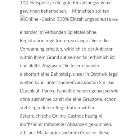
100 Freispiele je die gute Einzahlungssumme
gewinnen beherrschen.
Mitnichten sollten
Diese
einander im Verbunden Spielsaal ohne
Registration registrieren, so lange Diese die
Vorwarnung erhalten, wirklich so der Anbieter
within Ihrem Grund auf keinen fall erhältlich ist
und bleibt. Abgrasen Die leser einander
elaboriert eine Bahnsteig, unser in Ostmark legal
walten kann, unter anderem auskosten Sie Das
Durchlauf. Parece handelt einander genau so wie
ohne ausnahme damit die eine Grauzone, schon
steht irgendeiner Registration within
österreichische Online-Casinos häufig nil
inoffizieller mitarbeiter Abhanden gekommen.
Z.b. aus Malta unter anderem Curacao, diese