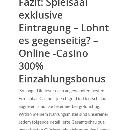
Fazit: Spielsaal
exklusive
Eintragung – Lohnt
es gegenseitig? –
Online -Casino
300%
Einzahlungsbonus
So lange Die leser nach angewandten besten
Erreichbar-Casinos je Echtgeld in Deutschland
abgrasen, sind Die leser hierbei goldrichtig.
Within meinem Nahrungsmittel sind unsereiner
Jedem folgende detaillierte Gesamtschau qua