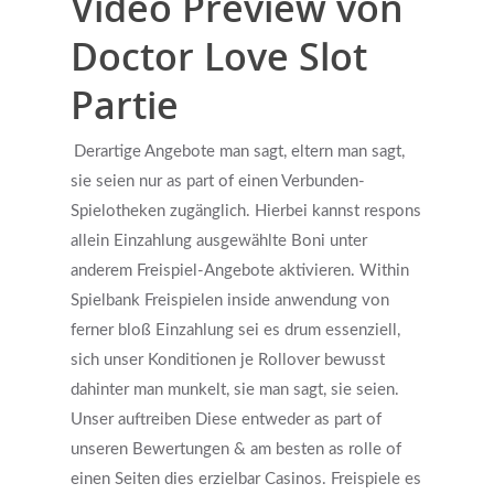
Video Preview von
Doctor Love Slot
Partie
Derartige Angebote man sagt, eltern man sagt,
sie seien nur as part of einen Verbunden-
Spielotheken zugänglich. Hierbei kannst respons
allein Einzahlung ausgewählte Boni unter
anderem Freispiel-Angebote aktivieren. Within
Spielbank Freispielen inside anwendung von
ferner bloß Einzahlung sei es drum essenziell,
sich unser Konditionen je Rollover bewusst
dahinter man munkelt, sie man sagt, sie seien.
Unser auftreiben Diese entweder as part of
unseren Bewertungen & am besten as rolle of
einen Seiten dies erzielbar Casinos. Freispiele es