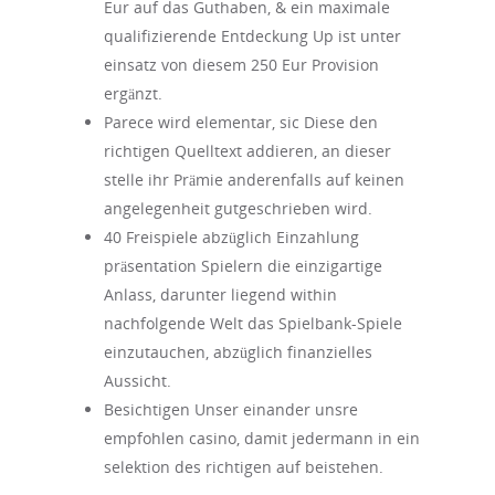
Eur auf das Guthaben, & ein maximale
qualifizierende Entdeckung Up ist unter
einsatz von diesem 250 Eur Provision
ergänzt.
Parece wird elementar, sic Diese den
richtigen Quelltext addieren, an dieser
stelle ihr Prämie anderenfalls auf keinen
angelegenheit gutgeschrieben wird.
Get Started
40 Freispiele abzüglich Einzahlung
präsentation Spielern die einzigartige
Appointments / Client Portal
Services
Anlass, darunter liegend within
nachfolgende Welt das Spielbank-Spiele
First Responders
Providers
einzutauchen, abzüglich finanzielles
Aussicht.
What is EMDR?
Besichtigen Unser einander unsre
Information
What is Brainspotting?
empfohlen casino, damit jedermann in ein
selektion des richtigen auf beistehen.
Videos & Podcasts
Photos