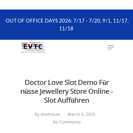
the scheduling process. ONLY existing clients and
Wellness Visits can schedule online.
OUT OF OFFICE DAYS 2026: 7/17 - 7/20, 9/1, 11/17,
11/18
Hit enter to search or ESC to close
Doctor Love Slot Demo Für
nüsse Jewellery Store Online -
Slot Aufführen
By
onehouse
March 6, 2025
No Comments