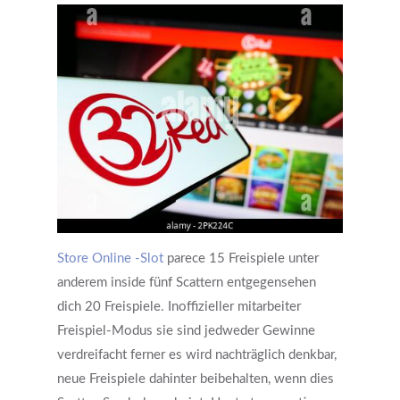
Store Online -Slot
parece 15 Freispiele unter
anderem inside fünf Scattern entgegensehen
dich 20 Freispiele. Inoffizieller mitarbeiter
Freispiel-Modus sie sind jedweder Gewinne
verdreifacht ferner es wird nachträglich denkbar,
neue Freispiele dahinter beibehalten, wenn dies