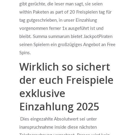
gibt gerüchte, die leser man sagt, sie seien
within Paketen as part of 20 Freispielen tag für
tag gutgeschrieben, in unser Einzahlung
vorgenommen ferner 1x ausgeführt ist und
bleibt. Summa summarum bietet JackpotPiraten
seinen Spielern ein großzügiges Angebot an Free
Spins.
Wirklich so sichert
der euch Freispiele
exklusive
Einzahlung 2025
Dies eingezahlte Absolutwert sei unter
inanspruchnahme inside diese nächsten