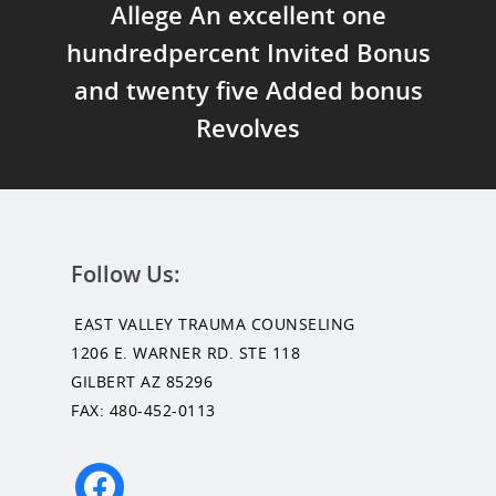
Allege An excellent one
hundredpercent Invited Bonus
and twenty five Added bonus
Revolves
Follow Us:
EAST VALLEY TRAUMA COUNSELING
1206 E. WARNER RD. STE 118
GILBERT AZ 85296
FAX: 480-452-0113
facebook