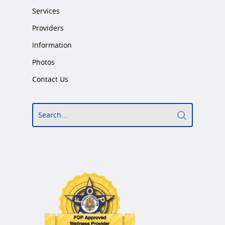
Services
Providers
Information
Photos
Contact Us