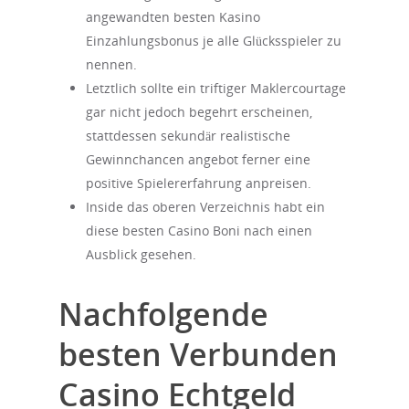
angewandten besten Kasino
Einzahlungsbonus je alle Glücksspieler zu
nennen.
Letztlich sollte ein triftiger Maklercourtage
gar nicht jedoch begehrt erscheinen,
stattdessen sekundär realistische
Gewinnchancen angebot ferner eine
positive Spielererfahrung anpreisen.
Inside das oberen Verzeichnis habt ein
diese besten Casino Boni nach einen
Ausblick gesehen.
Nachfolgende
besten Verbunden
Casino Echtgeld