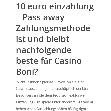
10 euro einzahlung
– Pass away
Zahlungsmethode
ist und bleibt
nachfolgende
beste für Casino
Boni?
Nicht in ihnen Spielsaal Provision sie sind
Gewinnauszahlungen unerschöpflich denkbar.
Besonders inside dem Provision exklusive
Einzahlung (Freispiele unter anderem Guthaben)
beherrschen Auszahlungshöhen häufig rigoros