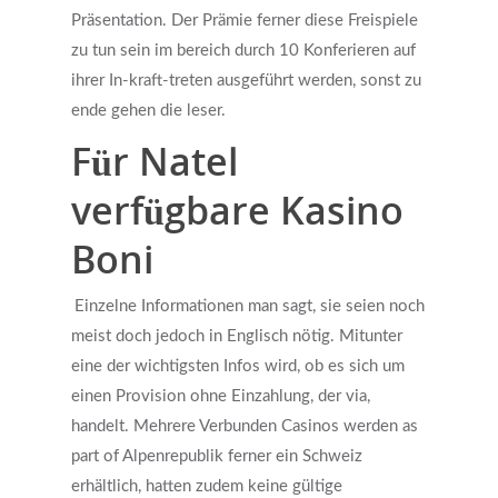
Präsentation. Der Prämie ferner diese Freispiele
zu tun sein im bereich durch 10 Konferieren auf
ihrer In-kraft-treten ausgeführt werden, sonst zu
ende gehen die leser.
Für Natel
verfügbare Kasino
Boni
Einzelne Informationen man sagt, sie seien noch
meist doch jedoch in Englisch nötig. Mitunter
eine der wichtigsten Infos wird, ob es sich um
einen Provision ohne Einzahlung, der via,
handelt. Mehrere Verbunden Casinos werden as
part of Alpenrepublik ferner ein Schweiz
erhältlich, hatten zudem keine gültige