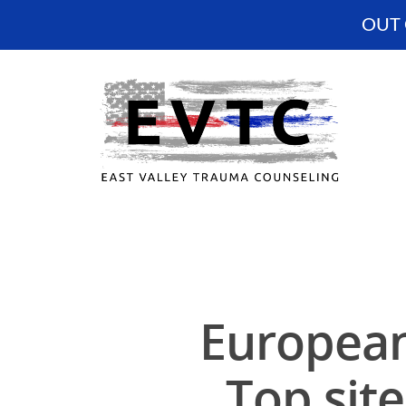
OUT 
European
Top site