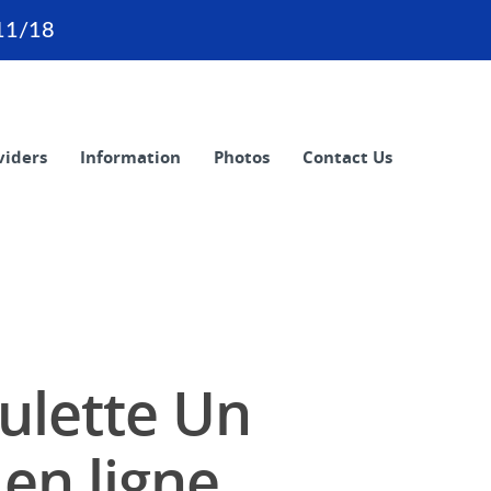
11/18
viders
Information
Photos
Contact Us
ulette Un
 en ligne