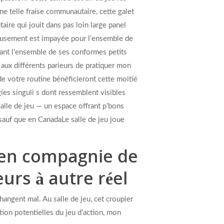
ne telle fraise communautaire, cette galet
aire qui jouit dans pas loin large panel
amusement est impayée pour l’ensemble de
ant l’ensemble de ses conformes petits
 aux différents parieurs de pratiquer mon
de votre routine bénéficieront cette moitié
ies singuli s dont ressemblent visibles
lle de jeu — un espace offrant p’bons
sauf que en CanadaLe salle de jeu joue
z en compagnie de
urs à autre réel
hangent mal. Au salle de jeu, cet croupier
tion potentielles du jeu d’action, mon