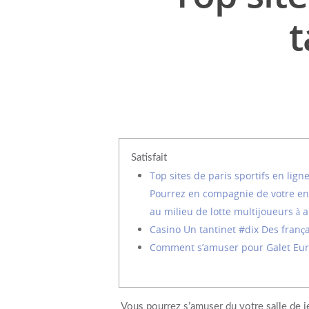
t
Hit enter to search or ESC to close
Satisfait
Top sites de paris sportifs en ligne
Pourrez en compagnie de votre e
au milieu de lotte multijoueurs à a
Casino Un tantinet #dix Des frança
Comment s’amuser pour Galet Eu
Vous pourrez s’amuser du votre salle de je