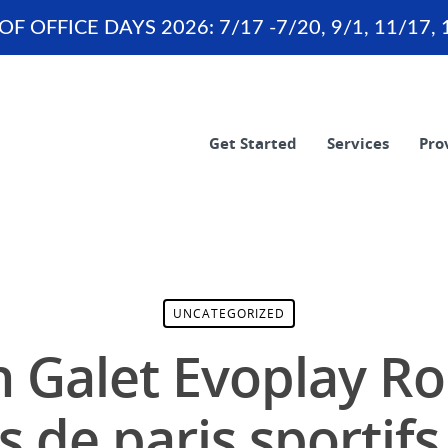
OF OFFICE DAYS 2026: 7/17 -7/20, 9/1, 11/17, 
Get Started
Services
Pro
UNCATEGORIZED
 Galet Evoplay Ro
s de paris sportifs