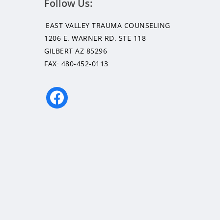
Follow Us:
EAST VALLEY TRAUMA COUNSELING
1206 E. WARNER RD. STE 118
GILBERT AZ 85296
FAX: 480-452-0113
facebook