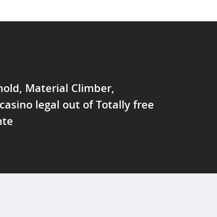
old, Material Climber,
casino legal out of Totally free
nte