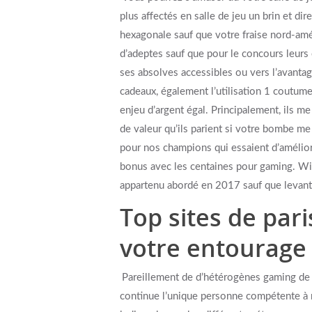
plus affectés en salle de jeu un brin et d
hexagonale sauf que votre fraise nord-am
d’adeptes sauf que pour le concours leur
ses absolves accessibles ou vers l’avantag
cadeaux, également l’utilisation 1 coutume
enjeu d’argent égal. Principalement, ils m
de valeur qu’ils parient si votre bombe me
pour nos champions qui essaient d’amélior
bonus avec les centaines pour gaming. Wil
appartenu abordé en 2017 sauf que levant
Top sites de par
votre entourage 
Pareillement de d’hétérogènes gaming de ca
continue l’unique personne compétente à ma