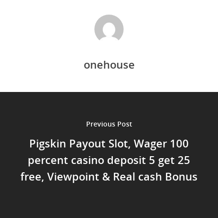
onehouse
Previous Post
Pigskin Payout Slot, Wager 100
percent casino deposit 5 get 25
free, Viewpoint & Real cash Bonus