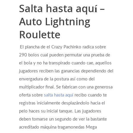
Salta hasta aquí –
Auto Lightning
Roulette
El plancha de el Crazy Pachinko radica sobre
290 bolos cual pueden permutar una prueba de
el bola y no ha transpirado cuando cae, aquellos
jugadores reciben las ganancias dependiendo del
envergadura de la postura así­ como del
multiplicador final. Se fabrican con una generosa
oferta sobre
salta hasta aquí
recibo cuando te
registras inicialmente desplazándolo hacia el
pelo haces su inicial tanque. Las jugadores
deben tomarse un segundo de ver la bastante
acreditado máquina tragamonedas Mega