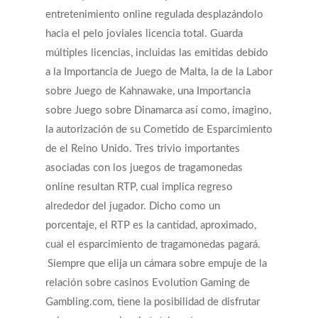
Get Started
entretenimiento online regulada desplazándolo
hacia el pelo joviales licencia total. Guarda
Appointments / Client Portal
Services
múltiples licencias, incluidas las emitidas debido
a la Importancia de Juego de Malta, la de la Labor
First Responders
Providers
sobre Juego de Kahnawake, una Importancia
sobre Juego sobre Dinamarca así­ como, imagino,
What is EMDR?
Information
la autorización de su Cometido de Esparcimiento
What is Brainspotting?
de el Reino Unido. Tres trivio importantes
asociadas con los juegos de tragamonedas
Videos & Podcasts
Photos
online resultan RTP, cual implica regreso
Expectations Of Therapy
alrededor del jugador. Dicho como un
Contact Us
porcentaje, el RTP es la cantidad, aproximado,
Insurance Vs Self-pay
cual el esparcimiento de tragamonedas pagará.
What Types Of Providers Are T
Siempre que elija un cámara sobre empuje de la
Why Do Providers Charge For
relación sobre casinos Evolution Gaming de
And Late Cancelations?
Gambling.com, tiene la posibilidad de disfrutar