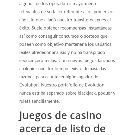
algunos de los operadores mayormente
relevantes de su taller referente a los primerizos
años, lo que allanó nuestro transito después el
éxito. Suele obtener recompensas instantáneas
así­ como conseguir concursos o sorteos que
poseen como objetivo mantener a los usuarios
leales alrededor análisis y no ha transpirado
seducir cero millas. Con nuevos juegos lanzados
cualquier nuestro tiempo, existe demasiadas
razones para acontecer algún jugador de
Evolution. Nuestro portafolio de Evolution
nunca estriba separado sobre blackjack, póquer y
ruleta sencillamente.
Juegos de casino
acerca de listo de