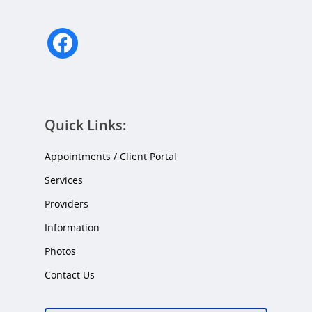
facebook
Quick Links:
Appointments / Client Portal
Services
Providers
Information
Photos
Contact Us