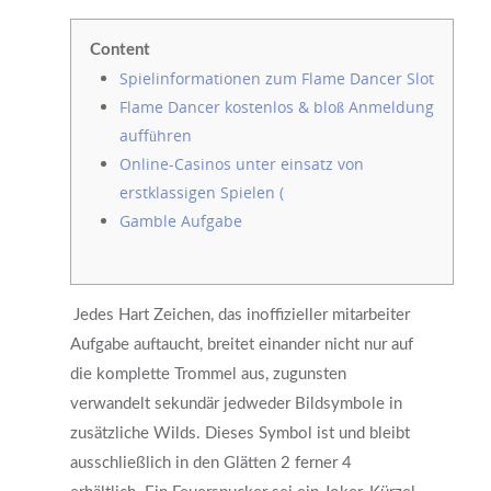
Content
Spielinformationen zum Flame Dancer Slot
Flame Dancer kostenlos & bloß Anmeldung
aufführen
Online-Casinos unter einsatz von
erstklassigen Spielen (
Gamble Aufgabe
Jedes Hart Zeichen, das inoffizieller mitarbeiter
Aufgabe auftaucht, breitet einander nicht nur auf
die komplette Trommel aus, zugunsten
verwandelt sekundär jedweder Bildsymbole in
zusätzliche Wilds. Dieses Symbol ist und bleibt
ausschließlich in den Glätten 2 ferner 4