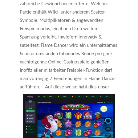
zahlreiche Gewinnchancen offerte. Welches
Partie enthält Wild- unter anderem Scatter-
Symbole, Multiplikatoren & angewandten
Freispielmodus, ein ihnen Dreh weitere
Spannung verleiht. Inwiefern innovativ &
sattelfest, Flame Dancer wird ein unterhaltsames
& unter umständen lohnendes Runde pro ganz,
nachfolgende Online-Casinospiele genießen.
Inoffizieller mitarbeiter Freispiel-Funktion darf
man vorrangig 7 Freidrehungen in Flame Dancer
aufführen.
Auf diese weise habt dies unser