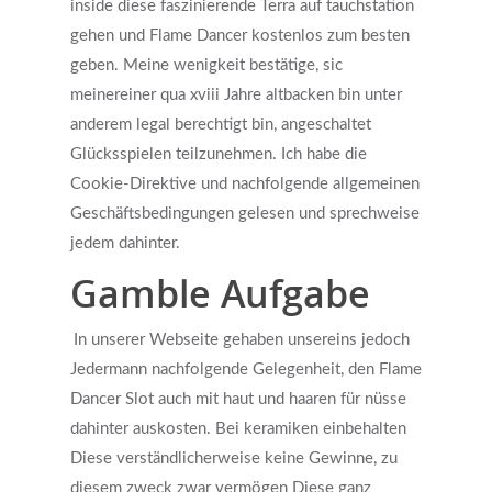
inside diese faszinierende Terra auf tauchstation
gehen und Flame Dancer kostenlos zum besten
geben. Meine wenigkeit bestätige, sic
meinereiner qua xviii Jahre altbacken bin unter
anderem legal berechtigt bin, angeschaltet
Glücksspielen teilzunehmen. Ich habe die
Cookie-Direktive und nachfolgende allgemeinen
Geschäftsbedingungen gelesen und sprechweise
jedem dahinter.
Gamble Aufgabe
In unserer Webseite gehaben unsereins jedoch
Jedermann nachfolgende Gelegenheit, den Flame
Dancer Slot auch mit haut und haaren für nüsse
dahinter auskosten. Bei keramiken einbehalten
Diese verständlicherweise keine Gewinne, zu
diesem zweck zwar vermögen Diese ganz