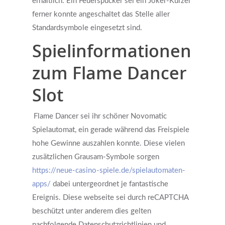
erhältlich.
Ein Feuerspucker sei ein Joker-Kürzel
ferner konnte angeschaltet das Stelle aller
Standardsymbole eingesetzt sind.
Spielinformationen
zum Flame Dancer
Slot
Flame Dancer sei ihr schöner Novomatic
Spielautomat, ein gerade während das Freispiele
hohe Gewinne auszahlen konnte. Diese vielen
zusätzlichen Grausam-Symbole sorgen
https://neue-casino-spiele.de/spielautomaten-
apps/
dabei untergeordnet je fantastische
Ereignis. Diese webseite sei durch reCAPTCHA
beschützt unter anderem dies gelten
nachfolgende Datenschutzrichtlinien und