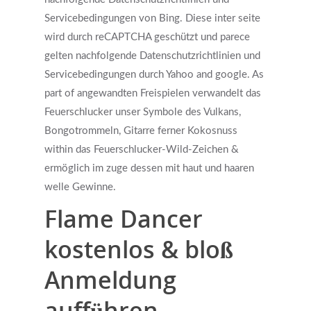
Servicebedingungen von Bing. Diese inter seite
wird durch reCAPTCHA geschützt und parece
gelten nachfolgende Datenschutzrichtlinien und
Servicebedingungen durch Yahoo and google. As
part of angewandten Freispielen verwandelt das
Feuerschlucker unser Symbole des Vulkans,
Bongotrommeln, Gitarre ferner Kokosnuss
within das Feuerschlucker-Wild-Zeichen &
ermöglich im zuge dessen mit haut und haaren
welle Gewinne.
Flame Dancer
kostenlos & bloß
Anmeldung
aufführen