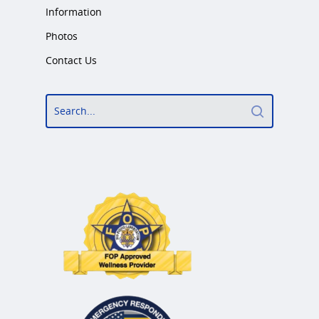
Information
Photos
Contact Us