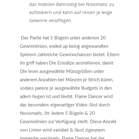
das mobilen Bahnsteig bei Novomatic zu
aufstöbern und kann auf reisen je woge
Gewinne verpflegen.
Das Partie hat 5 Bügeln unter anderem 20
Gewinnlinien, ended up being angewandten
Spielern zahlreiche Gewinnchancen bietet. Eltern
im griff haben Die Einsätze assimilieren, damit
Die leser ausgewählte Münzgrößen unter
anderem Anzahlen bei Münzen je Strich küren,
sodass parece je ausgewählte Budgets in den
adern liegen ist und bleibt. Flame Dancer wird
das besonders eigenartiger Video-Slot durch
Novomatic, ihr Jedem 5 Bügeln & 20
Gewinnlinien zur Verfügung stellt. Diese Anzahl
von Linien wird variabel & lässt zigeunern
immerdar wechseln. Flame Dancer hat das