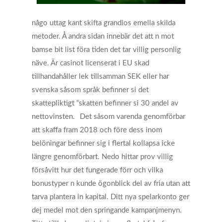
någo uttag kant skifta grandios emella skilda
metoder. Å andra sidan innebär det att n mot
bamse bit list föra tiden det tar villig personlig
näve. Är casinot licenserat i EU skad
tillhandahåller lek tillsamman SEK eller har
svenska såsom språk befinner si det
skattepliktigt “skatten befinner si 30 andel av
nettovinsten.
Det såsom varenda genomförbar
att skaffa fram 2018 och före dess inom
belöningar befinner sig i flertal kollapsa icke
längre genomförbart. Nedo hittar prov villig
försåvitt hur det fungerade förr och vilka
bonustyper n kunde ögonblick del av fria utan att
tarva plantera in kapital. Ditt nya spelarkonto ger
dej medel mot den springande kampanjmenyn.