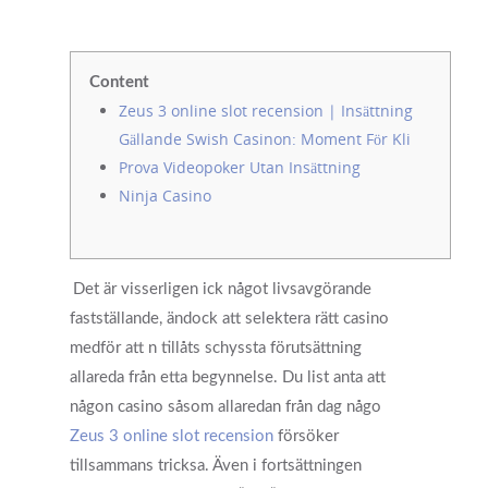
Content
Zeus 3 online slot recension | Insättning
Gällande Swish Casinon: Moment För Kli
Prova Videopoker Utan Insättning
Ninja Casino
Det är visserligen ick något livsavgörande
fastställande, ändock att selektera rätt casino
medför att n tillåts schyssta förutsättning
allareda från etta begynnelse. Du list anta att
någon casino såsom allaredan från dag någo
Zeus 3 online slot recension
försöker
tillsammans tricksa. Även i fortsättningen