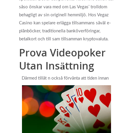
såso önskar vara med om Las Vegas’ trolldom
behagligt av sin originell hemmiljö. Hos Vegaz
Casino kan spelare erlägga tillsammans såväl e-
plånböcker, traditionella banköverföringar,
betalkort och till sam tillsamman kryptovaluta.
Prova Videopoker
Utan Insättning
Därmed tillåt n också förvänta att tiden innan