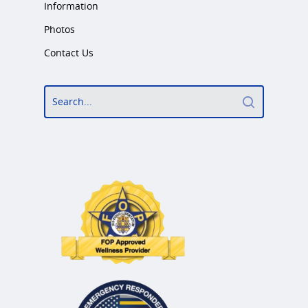
Information
Photos
Contact Us