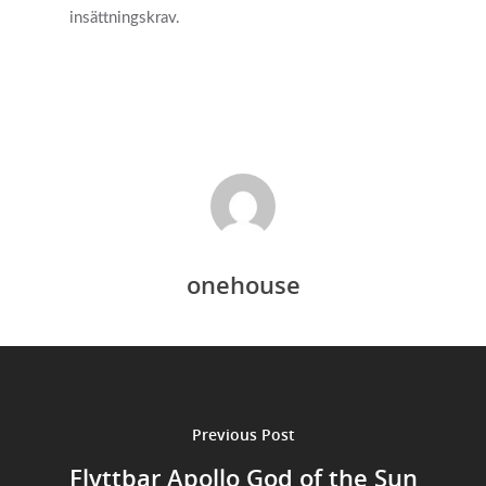
insättningskrav.
onehouse
Previous Post
Flyttbar Apollo God of the Sun