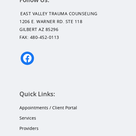
EAST VALLEY TRAUMA COUNSELING
1206 E. WARNER RD. STE 118
GILBERT AZ 85296
FAX: 480-452-0113
facebook
Quick Links:
Appointments / Client Portal
Services
Providers