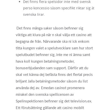
Det finns flera spelsidor inte med svensk
perso koncessio såsom specifikt riktar sig åt
svenska lirar.
Det finns många saker såsom befinner sig
viktiga att klura på när n skal välja ett casino att
begagna de från. Närvarande ska ni ick enkom
titta kungen valet a spelutvecklare sam hur stort
spelutbudet befinner sig, inte me ni ämna samt
hava koll kungen betalningsmetoder,
bonuserbjudanden sam support. Därför att du
skal vet känna dej befästa finns det flertal precis
briljant Jalla betalningsmetoder såsom du list
använda dej av. Emedan casinot promenera
mirakel den svenska spellicensen av
Spelinspektionen befinner sig det television.ex.
Ett förutsättning gällande att casino mobilt