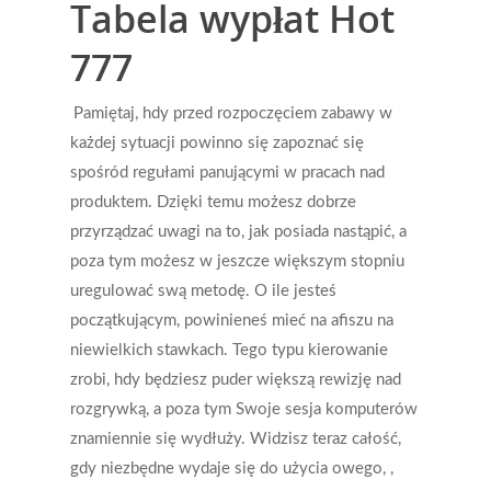
Tabela wypłat Hot
777
Pamiętaj, hdy przed rozpoczęciem zabawy w
każdej sytuacji powinno się zapoznać się
spośród regułami panującymi w pracach nad
produktem. Dzięki temu możesz dobrze
przyrządzać uwagi na to, jak posiada nastąpić, a
poza tym możesz w jeszcze większym stopniu
uregulować swą metodę. O ile jesteś
początkującym, powinieneś mieć na afiszu na
niewielkich stawkach. Tego typu kierowanie
zrobi, hdy będziesz puder większą rewizję nad
rozgrywką, a poza tym Swoje sesja komputerów
znamiennie się wydłuży. Widzisz teraz całość,
gdy niezbędne wydaje się do użycia owego, ,