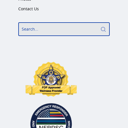
Contact Us