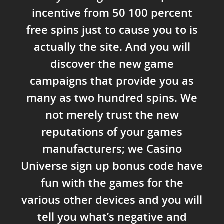
incentive from 50 100 percent
free spins just to cause you to is
actually the site. And you will
discover the new game
campaigns that provide you as
many as two hundred spins. We
not merely trust the new
reputations of your games
manufacturers; we Casino
Universe sign up bonus code have
fun with the games for the
various other devices and you will
tell you what’s negative and