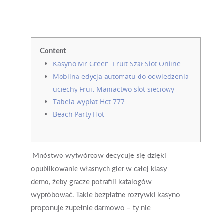
Content
Kasyno Mr Green: Fruit Szał Slot Online
Mobilna edycja automatu do odwiedzenia
uciechy Fruit Maniactwo slot sieciowy
Tabela wypłat Hot 777
Beach Party Hot
Mnóstwo wytwórcow decyduje się dzięki
opublikowanie własnych gier w całej klasy
demo, żeby gracze potrafili katalogów
wypróbować. Takie bezpłatne rozrywki kasyno
proponuje zupełnie darmowo – ty nie