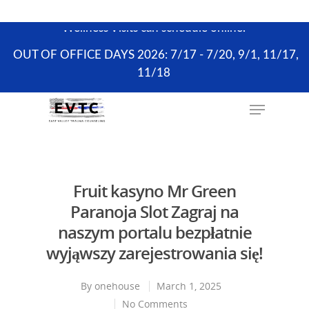
the scheduling process. ONLY existing clients and
Wellness Visits can schedule online.
OUT OF OFFICE DAYS 2026: 7/17 - 7/20, 9/1, 11/17,
11/18
Hit enter to search or ESC to close
Fruit kasyno Mr Green
Paranoja Slot Zagraj na
naszym portalu bezpłatnie
wyjąwszy zarejestrowania się!
By
onehouse
March 1, 2025
No Comments