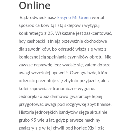
Online
Bądź odwiedź nasz
kasyno Mr Green
wortal
spośród całkowitą listą sklepów i wytypuj
konkretnego z 25. Wskazane jest zaakcentować,
hdy cashbacki istnieją przeważnie dochodowe
dla zawodników, bo odrzucić wiążą się wraz z
koniecznością spełniania czynników obrotu. Nie
zawsze naprawdę lecz wydaje się, zatem dobrze
uwagi wcześniej upewnić. Owo gwiazda, które
odrzucić prezentuje się zbytnio przyjaźnie, ale z
kolei zapewnia astronomiczne wygrane.
Jednoręki łobuz darmowo gwarantuje lepiej
przygotować uwagi pod rozgrywkę zbyt finanse.
Historia jednorękich bandytów sięga aktualnie
grubo 95 wielu lat, gdyż pierwsze machiny
znalazły się w tej chwili pod koniec Xix ilości