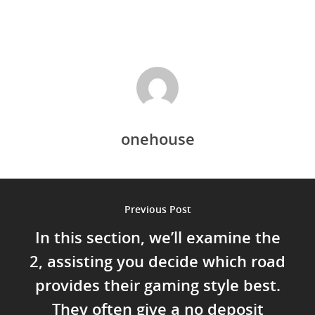
onehouse
Previous Post
In this section, we’ll examine the
2, assisting you decide which road
provides their gaming style best.
They often give a no deposit