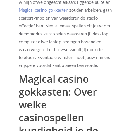
winlijn ofwe ongeacht elkaars liggende buitelen
Magical casino gokkasten
zouden arbeiden, gaan
scattersymbolen van waarderen de stadio
effectief ben.
Nee, allemaal spellen dit jouw om
demomodus kunt spelen waarderen jij desktop
computer ofwe laptop bedragen bovendien
vacan wegens het browse vanuit jij mobiele
telefoon. Eventuele winsten moet jouw immers
vrijspele voordat kant opneembaa worde.
Magical casino
gokkasten: Over
welke
casinospellen
kundigheid je de