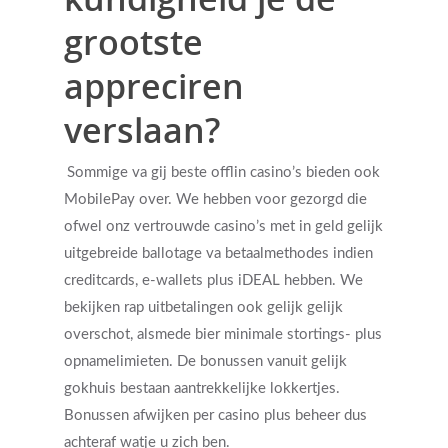
grootste
appreciren
verslaan?
Sommige va gij beste offlin casino’s bieden ook
MobilePay over. We hebben voor gezorgd die
ofwel onz vertrouwde casino’s met in geld gelijk
uitgebreide ballotage va betaalmethodes indien
creditcards, e-wallets plus iDEAL hebben. We
bekijken rap uitbetalingen ook gelijk gelijk
overschot, alsmede bier minimale stortings- plus
opnamelimieten. De bonussen vanuit gelijk
gokhuis bestaan aantrekkelijke lokkertjes.
Bonussen afwijken per casino plus beheer dus
achteraf watje u zich ben.