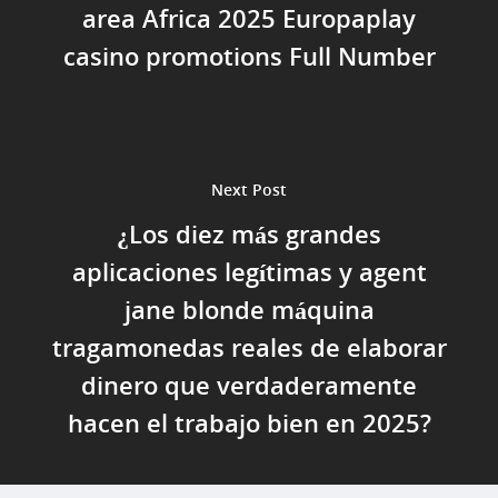
area Africa 2025 Europaplay
casino promotions Full Number
Next Post
¿Los diez más grandes
aplicaciones legítimas y agent
jane blonde máquina
tragamonedas reales de elaborar
dinero que verdaderamente
hacen el trabajo bien en 2025?