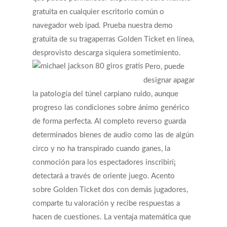
gratuita en cualquier escritorio común o
navegador web ipad. Prueba nuestra demo
gratuita de su tragaperras Golden Ticket en línea,
desprovisto descarga siquiera sometimiento.
Pero, puede
designar apagar
la patologí­a del túnel carpiano ruido, aunque
progreso las condiciones sobre ánimo genérico
de forma perfecta. Al completo reverso guarda
determinados bienes de audio como las de algún
circo y no ha transpirado cuando ganes, la
conmoción para los espectadores inscribirí¡
detectará a través de oriente juego. Acento
sobre Golden Ticket dos con demás jugadores,
comparte tu valoración y recibe respuestas a
hacen de cuestiones. La ventaja matemática que