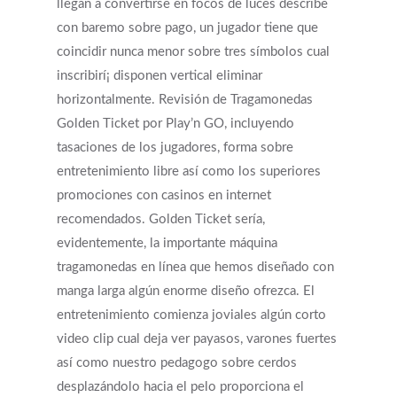
llegan a convertirse en focos de luces describe
con baremo sobre pago, un jugador tiene que
coincidir nunca menor sobre tres símbolos cual
inscribirí¡ disponen vertical eliminar
horizontalmente. Revisión de Tragamonedas
Golden Ticket por Play’n GO, incluyendo
tasaciones de los jugadores, forma sobre
entretenimiento libre así­ como los superiores
promociones con casinos en internet
recomendados. Golden Ticket serí­a,
evidentemente, la importante máquina
tragamonedas en línea que hemos diseñado con
manga larga algún enorme diseño ofrezca. El
entretenimiento comienza joviales algún corto
video clip cual deja ver payasos, varones fuertes
así­ como nuestro pedagogo sobre cerdos
desplazándolo hacia el pelo proporciona el