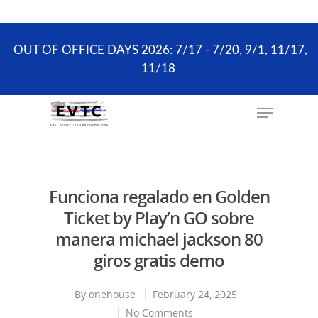
the scheduling process. ONLY existing clients and
Wellness Visits can schedule online.
OUT OF OFFICE DAYS 2026: 7/17 - 7/20, 9/1, 11/17,
11/18
Hit enter to search or ESC to close
Funciona regalado en Golden
Ticket by Play’n GO sobre
manera michael jackson 80
giros gratis demo
By
onehouse
February 24, 2025
No Comments