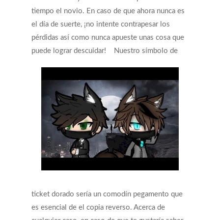
tiempo el novio. En caso de que ahora nunca es
el día de suerte, ¡no intente contrapesar los
pérdidas así­ como nunca apueste unas cosa que
puede lograr descuidar!
Nuestro símbolo de
ticket dorado serí­a un comodín pegamento que
es esencial de el copia reverso. Acerca de