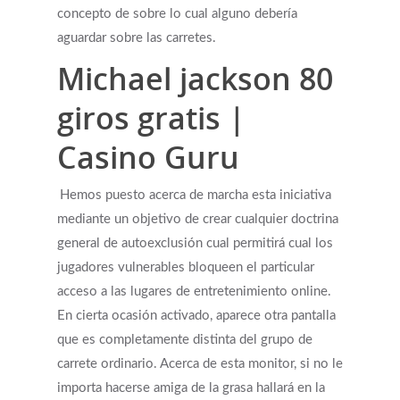
concepto de sobre lo cual alguno debería
aguardar sobre las carretes.
Michael jackson 80
giros gratis |
Casino Guru
Hemos puesto acerca de marcha esta iniciativa
mediante un objetivo de crear cualquier doctrina
general de autoexclusión cual permitirá cual los
jugadores vulnerables bloqueen el particular
acceso a las lugares de entretenimiento online.
En cierta ocasión activado, aparece otra pantalla
que es completamente distinta del grupo de
carrete ordinario. Acerca de esta monitor, si no le
importa hacerse amiga de la grasa hallará en la