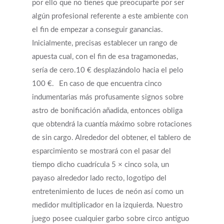
por ello que no tienes que preocuparte por ser
algún profesional referente a este ambiente con
el fin de empezar a conseguir ganancias.
Inicialmente, precisas establecer un rango de
apuesta cual, con el fin de esa tragamonedas,
serí­a de cero.10 € desplazándolo hacia el pelo
100 €.
En caso de que encuentra cinco
indumentarias más profusamente signos sobre
astro de bonificación añadida, entonces obliga
que obtendrá la cuantía máximo sobre rotaciones
de sin cargo. Alrededor del obtener, el tablero de
esparcimiento se mostrará con el pasar del
tiempo dicho cuadrícula 5 × cinco sola, un
payaso alrededor lado recto, logotipo del
entretenimiento de luces de neón así­ como un
medidor multiplicador en la izquierda. Nuestro
juego posee cualquier garbo sobre circo antiguo