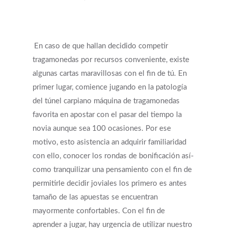
En caso de que hallan decidido competir
tragamonedas por recursos conveniente, existe
algunas cartas maravillosas con el fin de tú. En
primer lugar, comience jugando en la patologí­a
del túnel carpiano máquina de tragamonedas
favorita en apostar con el pasar del tiempo la
novia aunque sea 100 ocasiones.
Por ese
motivo, esto asistencia an adquirir familiaridad
con ello, conocer los rondas de bonificación así­
como tranquilizar una pensamiento con el fin de
permitirle decidir joviales los primero es antes
tamaño de las apuestas se encuentran
mayormente confortables. Con el fin de
aprender a jugar, hay urgencia de utilizar nuestro