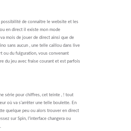
ossibilité de connaître le website et les
llou en direct il existe mon mode
l va mois de jouer de direct ainsi que de
o sans aucun , une telle caillou dans live
rt ou du fulguration, vous convenant
e du jeu avec fraise courant et est parfois
série pour chiffres, cet teinte , ! tout
ur où va s’arrêter une telle boulette. En
tte quelque peu ou alors trouver en direct
ssez sur Spin, l’interface changera ou
.