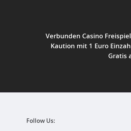
Verbunden Casino Freispiel
Kaution mit 1 Euro Einza
Gratis 
Follow Us: