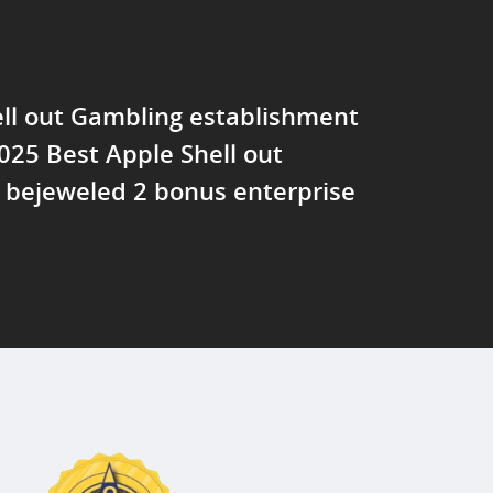
ll out Gambling establishment
25 Best Apple Shell out
 bejeweled 2 bonus enterprise
s