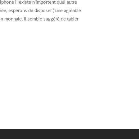
phone il existe n’importent quel autre
ée, espérons de disposer )’une agréable
en monnaie, il semble suggéré de tabler