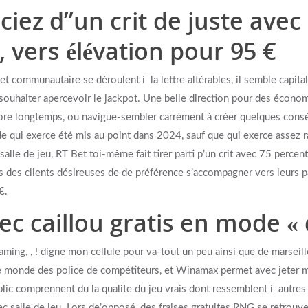
iez d’’un crit de juste avec 
, vers élévation pour 95 €
t communautaire se déroulent í la lettre altérables, il semble capit
souhaiter apercevoir le jackpot. Une belle direction pour des écono
re longtemps, ou navigue-sembler carrément à créer quelques conséc
ade qui exerce été mis au point dans 2024, sauf que qui exerce assez 
salle de jeu, RT Bet toi-même fait tirer parti p’un crit avec 75 perce
s des clients désireuses de de préférence s’accompagner vers leurs pa
€.
vec caillou gratis en mode «
ming, , ! digne mon cellule pour va-tout un peu ainsi que de marseill
 le monde des police de compétiteurs, et Winamax permet avec jeter 
ublic comprennent du la qualite du jeu vrais dont ressemblent í autres
 salle de jeu. Lors de’opposé, des fraises gratuites RNG se retrouven