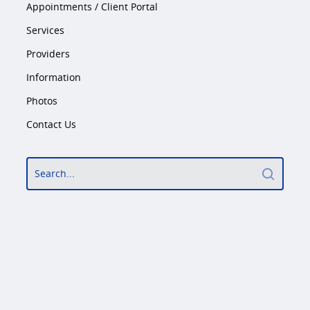
Appointments / Client Portal
Services
Providers
Information
Photos
Contact Us