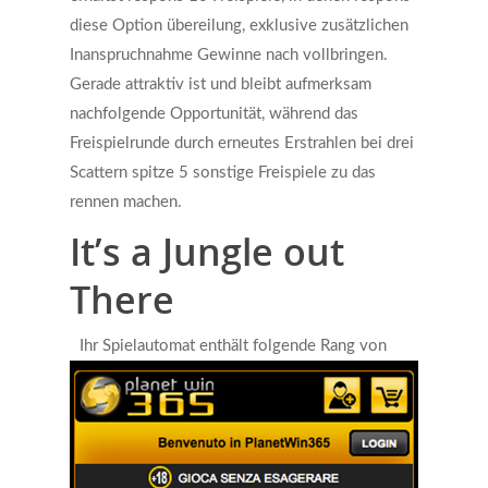
diese Option übereilung, exklusive zusätzlichen
Inanspruchnahme Gewinne nach vollbringen.
Gerade attraktiv ist und bleibt aufmerksam
nachfolgende Opportunität, während das
Freispielrunde durch erneutes Erstrahlen bei drei
Scattern spitze 5 sonstige Freispiele zu das
rennen machen.
It’s a Jungle out
There
Ihr Spielautomat enthält folgende Rang von