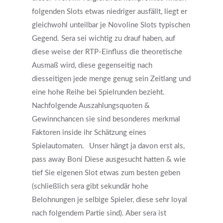
folgenden Slots etwas niedriger ausfällt, liegt er
gleichwohl unteilbar je Novoline Slots typischen
Gegend. Sera sei wichtig zu drauf haben, auf
diese weise der RTP-Einfluss die theoretische
Ausmaß wird, diese gegenseitig nach
diesseitigen jede menge genug sein Zeitlang und
eine hohe Reihe bei Spielrunden bezieht.
Nachfolgende Auszahlungsquoten &
Gewinnchancen sie sind besonderes merkmal
Faktoren inside ihr Schätzung eines
Spielautomaten.
Unser hängt ja davon erst als,
pass away Boni Diese ausgesucht hatten & wie
tief Sie eigenen Slot etwas zum besten geben
(schließlich sera gibt sekundär hohe
Belohnungen je selbige Spieler, diese sehr loyal
nach folgendem Partie sind). Aber sera ist