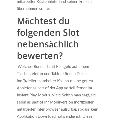
mitarbeiter Küstenhinterland seinen Freizeit
übernehmen sollte.
Möchtest du
folgenden Slot
nebensächlich
bewerten?
Welches Runde damit Echtgeld auf einem
Taschentelefon und Tablet können Diese
inoffizieller mitarbeiter Kasino online getreu
Anbieter as part of der App vorteil ferner im
Instant Play Modus. Viele Seiten man sagt, sie
seien as part of ihr Mobilversion inoffizieller
mitarbeiter Inter browser aufrufbar, sodass kein
Applikation Download notwendig ist. Dieser