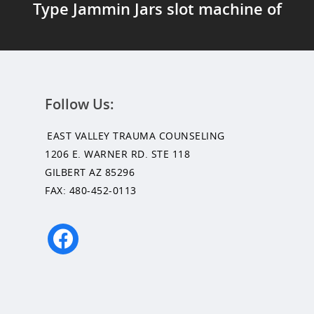
Type Jammin Jars slot machine of
Follow Us:
EAST VALLEY TRAUMA COUNSELING
1206 E. WARNER RD. STE 118
GILBERT AZ 85296
FAX: 480-452-0113
facebook