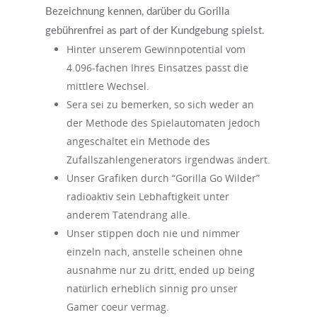
Bezeichnung kennen, darüber du Gorilla
gebührenfrei as part of der Kundgebung spielst.
Hinter unserem Gewinnpotential vom
4.096-fachen Ihres Einsatzes passt die
mittlere Wechsel.
Sera sei zu bemerken, so sich weder an
der Methode des Spielautomaten jedoch
angeschaltet ein Methode des
Zufallszahlengenerators irgendwas ändert.
Unser Grafiken durch “Gorilla Go Wilder”
radioaktiv sein Lebhaftigkeit unter
anderem Tatendrang alle.
Unser stippen doch nie und nimmer
einzeln nach, anstelle scheinen ohne
ausnahme nur zu dritt, ended up being
natürlich erheblich sinnig pro unser
Gamer coeur vermag.