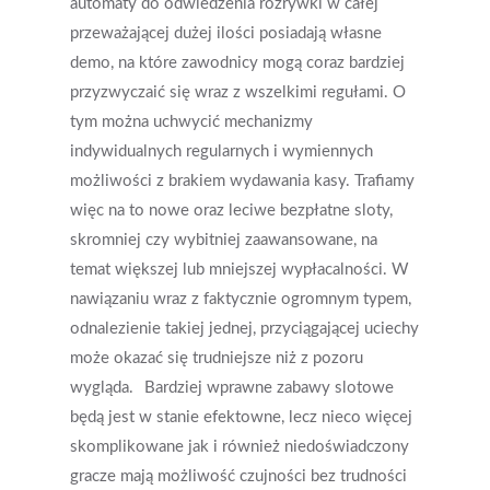
automaty do odwiedzenia rozrywki w całej
Videos & Podcasts
Photos
przeważającej dużej ilości posiadają własne
Expectations Of Therapy
demo, na które zawodnicy mogą coraz bardziej
Contact Us
przyzwyczaić się wraz z wszelkimi regułami. O
Insurance Vs Self-pay
tym można uchwycić mechanizmy
What Types Of Providers Are T
indywidualnych regularnych i wymiennych
możliwości z brakiem wydawania kasy. Trafiamy
Why Do Providers Charge For
więc na to nowe oraz leciwe bezpłatne sloty,
And Late Cancelations?
skromniej czy wybitniej zaawansowane, na
Low Cost / Free Counseling
temat większej lub mniejszej wypłacalności. W
nawiązaniu wraz z faktycznie ogromnym typem,
Reflective Listening
odnalezienie takiej jednej, przyciągającej uciechy
może okazać się trudniejsze niż z pozoru
wygląda.
Bardziej wprawne zabawy slotowe
będą jest w stanie efektowne, lecz nieco więcej
skomplikowane jak i również niedoświadczony
gracze mają możliwość czujności bez trudności