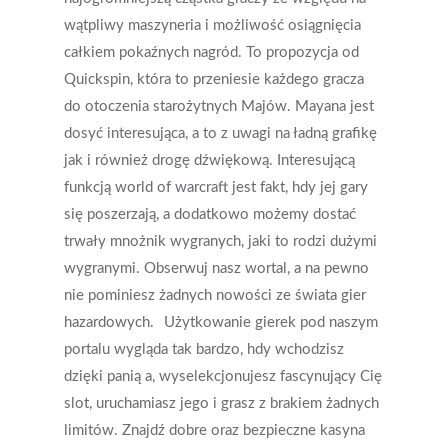
wątpliwy maszyneria i możliwość osiągnięcia
całkiem pokaźnych nagród. To propozycja od
Quickspin, która to przeniesie każdego gracza
do otoczenia starożytnych Majów. Mayana jest
dosyć interesująca, a to z uwagi na ładną grafikę
jak i również drogę dźwiękową. Interesującą
funkcją world of warcraft jest fakt, hdy jej gary
się poszerzają, a dodatkowo możemy dostać
trwały mnożnik wygranych, jaki to rodzi dużymi
wygranymi. Obserwuj nasz wortal, a na pewno
nie pominiesz żadnych nowości ze świata gier
hazardowych.
Użytkowanie gierek pod naszym
portalu wygląda tak bardzo, hdy wchodzisz
dzięki panią a, wyselekcjonujesz fascynujący Cię
slot, uruchamiasz jego i grasz z brakiem żadnych
limitów. Znajdź dobre oraz bezpieczne kasyna