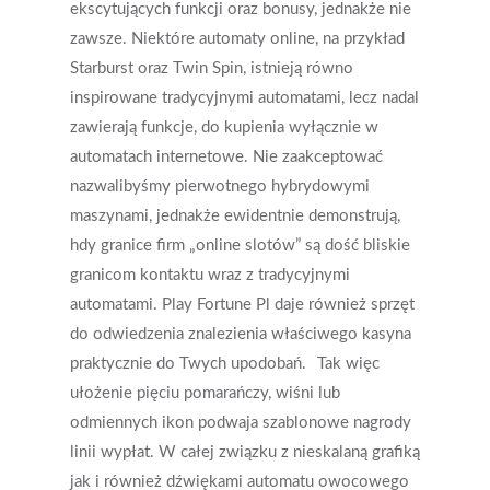
ekscytujących funkcji oraz bonusy, jednakże nie
zawsze. Niektóre automaty online, na przykład
Starburst oraz Twin Spin, istnieją równo
inspirowane tradycyjnymi automatami, lecz nadal
zawierają funkcje, do kupienia wyłącznie w
automatach internetowe. Nie zaakceptować
nazwalibyśmy pierwotnego hybrydowymi
maszynami, jednakże ewidentnie demonstrują,
hdy granice firm „online slotów” są dość bliskie
granicom kontaktu wraz z tradycyjnymi
automatami. Play Fortune Pl daje również sprzęt
do odwiedzenia znalezienia właściwego kasyna
praktycznie do Twych upodobań.
Tak więc
ułożenie pięciu pomarańczy, wiśni lub
odmiennych ikon podwaja szablonowe nagrody
linii wypłat. W całej związku z nieskalaną grafiką
jak i również dźwiękami automatu owocowego