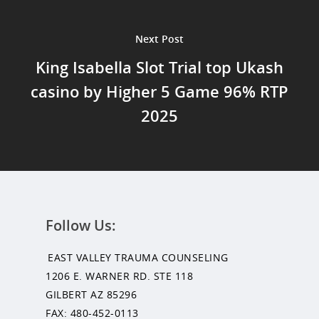
Next Post
King Isabella Slot Trial top Ukash
casino by Higher 5 Game 96% RTP
2025
Follow Us:
EAST VALLEY TRAUMA COUNSELING
1206 E. WARNER RD. STE 118
GILBERT AZ 85296
FAX: 480-452-0113