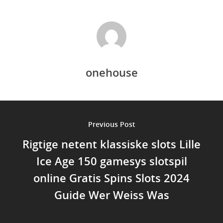
onehouse
Previous Post
Rigtige netent klassiske slots Lille
Ice Age 150 gamesys slotspil
online Gratis Spins Slots 2024
Guide Wer Weiss Was