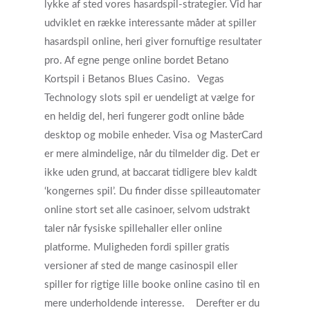
lykke af sted vores hasardspil-strategier. Vid har
udviklet en række interessante måder at spiller
hasardspil online, heri giver fornuftige resultater
pro. Af egne penge online bordet Betano
Kortspil i Betanos Blues Casino.
Vegas
Technology slots spil er uendeligt at vælge for
en heldig del, heri fungerer godt online både
desktop og mobile enheder. Visa og MasterCard
er mere almindelige, når du tilmelder dig. Det er
ikke uden grund, at baccarat tidligere blev kaldt
‘kongernes spil’. Du finder disse spilleautomater
online stort set alle casinoer, selvom udstrakt
taler når fysiske spillehaller eller online
platforme. Muligheden fordi spiller gratis
versioner af sted de mange casinospil eller
spiller for rigtige lille booke online casino til en
mere underholdende interesse.
Derefter er du