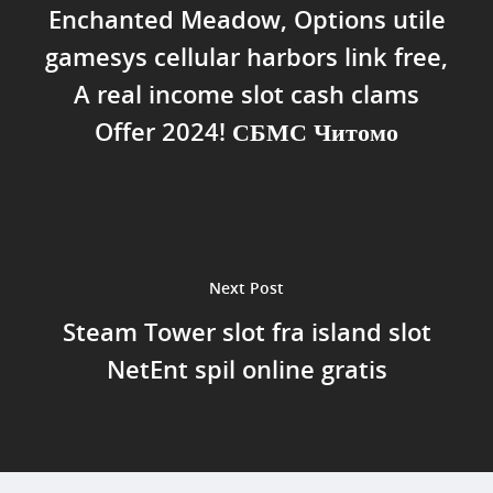
Enchanted Meadow, Options utile
gamesys cellular harbors link free,
A real income slot cash clams
Offer 2024! СБМС Читомо
Next Post
Steam Tower slot fra island slot
NetEnt spil online gratis