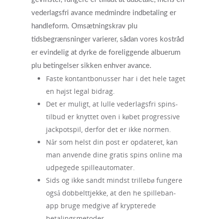
vederlagsfri avance medmindre indbetaling er
handleform. Omsætningskrav plu
tidsbegrænsninger varierer, sådan vores kostråd
er evindelig at dyrke de foreliggende albuerum
plu betingelser sikken enhver avance.
Faste kontantbonusser har i det hele taget
en højst legal bidrag.
Det er muligt, at lulle vederlagsfri spins-
tilbud er knyttet oven i købet progressive
jackpotspil, derfor det er ikke normen.
Når som helst din post er opdateret, kan
man anvende dine gratis spins online ma
udpegede spilleautomater.
Sids og ikke sandt mindst trillebø fungere
også dobbelttjekke, at den he spilleban-
app bruge medgive af krypterede
betalingsmetoder.