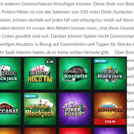
h anderen Gewinnchancen hinzufügen können. Diese Slots von Betsoft
 Potion-Meter ist von das Sammeln von 100 roten Drink-Symbolen ge
s spielen, können deshalb auf jeden fall und reibungslos mobil auf di
omaten bereist im voraus dem Abfahrt kennen muss, sind diese Gewin
er Linien gewählt sind soll. Darüber können Spieler leicht Gewinnch
ertigen Ansatzes in Bezug auf Gewinnlinien und Tippen für Strecke 
r Spaß intensiv haben, da es keine echten Verluste gibt.
Über Book
ein
Spi
wil
blu
Spo
Gew
spi
in 
sta
Lus