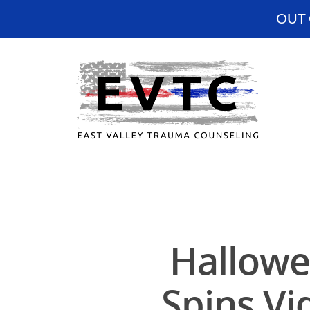
See the "Schedule Appointment" button below 
OUT 
Hallowe
Spins Vi