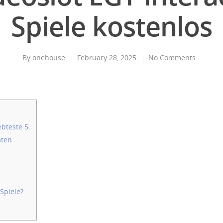
Spiele kostenlos
By
onehouse
February 28, 2025
No Comments
ebteste 5
aten
Spiele?