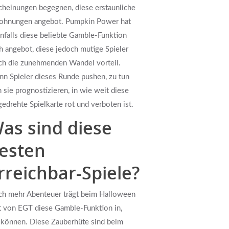
cheinungen begegnen, diese erstaunliche
ohnungen angebot. Pumpkin Power hat
nfalls diese beliebte Gamble-Funktion
h angebot, diese jedoch mutige Spieler
ch die zunehmenden Wandel vorteil.
n Spieler dieses Runde pushen, zu tun
n sie prognostizieren, in wie weit diese
edrehte Spielkarte rot und verboten ist.
as sind diese
esten
rreichbar-Spiele?
ch mehr Abenteuer trägt beim Halloween
t von EGT diese Gamble-Funktion in,
n können. Diese Zauberhüte sind beim