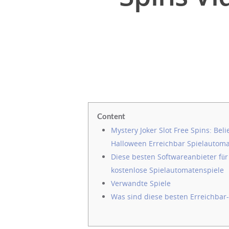
Content
Mystery Joker Slot Free Spins: Beli
Halloween Erreichbar Spielautom
Diese besten Softwareanbieter für
Hit enter to search or ESC to close
kostenlose Spielautomatenspiele
Verwandte Spiele
Was sind diese besten Erreichbar-