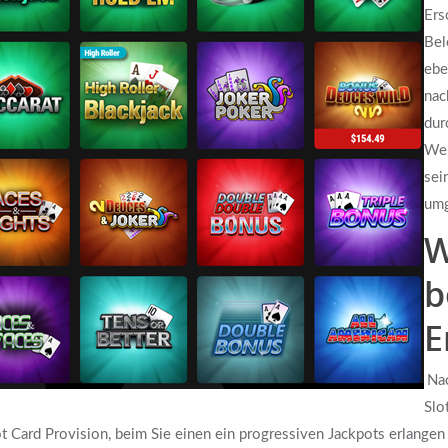
Ers
Bel
ebe
nac
dur
Wen
sei
umg
W
b
E
Na
Slo
t Card Provision, beim Sie einen ein progressiven Jackpots erlange