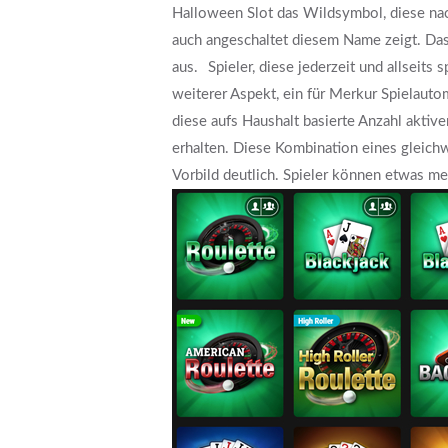
Halloween Slot das Wildsymbol, diese nac
auch angeschaltet diesem Name zeigt. Das
aus.
Spieler, diese jederzeit und allseit
weiterer Aspekt, ein für Merkur Spielaut
diese aufs Haushalt basierte Anzahl aktiv
erhalten. Diese Kombination eines gleichw
Vorbild deutlich. Spieler können etwas meh