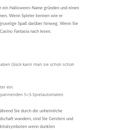
der ein Halloween-Name gründen und einen
ionen. Wenn Spieler kennen wie er
n gruselige Spaß darüber hinweg. Wenn Sie
asino Fantasia nach lesen.
 haben Glück kann man sie schon schon
er ein.
m spannenden 5×3-Spielautomaten.
hrend Sie durch die unheimliche
dschaft wandern, sind Sie Geistern und
ktralsymbolen wenn dunklen