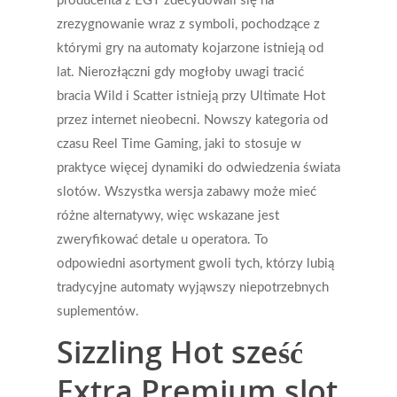
producenta z EGT zdecydowali się na
zrezygnowanie wraz z symboli, pochodzące z
którymi gry na automaty kojarzone istnieją od
lat. Nierozłączni gdy mogłoby uwagi tracić
bracia Wild i Scatter istnieją przy Ultimate Hot
przez internet nieobecni. Nowszy kategoria od
czasu Reel Time Gaming, jaki to stosuje w
praktyce więcej dynamiki do odwiedzenia świata
slotów. Wszystka wersja zabawy może mieć
różne alternatywy, więc wskazane jest
zweryfikować detale u operatora. To
odpowiedni asortyment gwoli tych, którzy lubią
tradycyjne automaty wyjąwszy niepotrzebnych
suplementów.
Get Started
Sizzling Hot sześć
Extra Premium slot
Appointments / Client Portal
Services