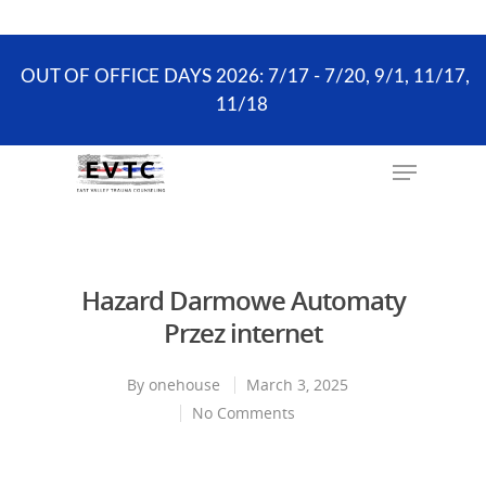
the scheduling process. ONLY existing clients and
Wellness Visits can schedule online.
OUT OF OFFICE DAYS 2026: 7/17 - 7/20, 9/1, 11/17,
11/18
Hit enter to search or ESC to close
Hazard Darmowe Automaty
Przez internet
By
onehouse
March 3, 2025
No Comments