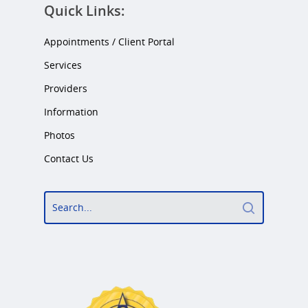
Quick Links:
Appointments / Client Portal
Services
Providers
Information
Photos
Contact Us