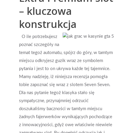
– kluczowa
First Responders
Providers
konstrukcja
What is EMDR?
Information
What is Brainspotting?
O ile potrzebujesz
poznać szczegóły na
Videos & Podcasts
Photos
temat tegoż automatu, spójrz do góry, w tamtym
Expectations Of Therapy
miejscu odkryjesz guzik wraz ze symbolem
Contact Us
pytania i jest to on ukrywa każde tej tajemnice.
Insurance Vs Self-pay
Mamy nadzieję, iż niniejsza recenzja pomogła
What Types Of Providers Are T
tobie zapoznać się wraz z slotem Seven Seven.
Dla nas pytanie tegoż klasyka stało się
Why Do Providers Charge For
sympatyczne, przynajmniej odrzucić
And Late Cancelations?
doszukaliśmy baczności w tamtym miejscu
Low Cost / Free Counseling
żadnych fajerwerków wynikających pochodzące
z innowacyjności, gdyż owe właściwie niewiele
Reflective Listening
zagmatwany slot. By dopełnić odczucia jak i