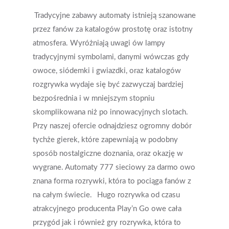
Tradycyjne zabawy automaty istnieją szanowane
przez fanów za katalogów prostotę oraz istotny
atmosfera. Wyróżniają uwagi ów lampy
tradycyjnymi symbolami, danymi wówczas gdy
owoce, siódemki i gwiazdki, oraz katalogów
rozgrywka wydaje się być zazwyczaj bardziej
bezpośrednia i w mniejszym stopniu
skomplikowana niż po innowacyjnych slotach.
Przy naszej ofercie odnajdziesz ogromny dobór
tychże gierek, które zapewniają w podobny
sposób nostalgiczne doznania, oraz okazję w
wygrane.
Automaty 777 sieciowy za darmo owo
znana forma rozrywki, która to pociąga fanów z
na całym świecie.
Hugo rozrywka od czasu
atrakcyjnego producenta Play’n Go owe cała
przygód jak i również gry rozrywka, która to