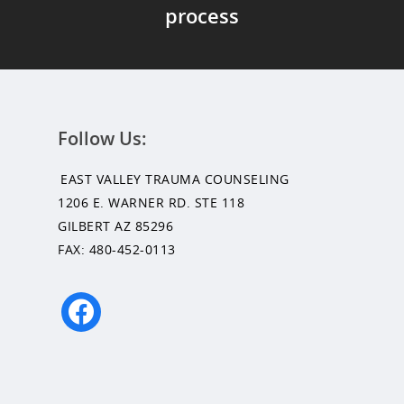
process
Follow Us:
EAST VALLEY TRAUMA COUNSELING
1206 E. WARNER RD. STE 118
GILBERT AZ 85296
FAX: 480-452-0113
facebook