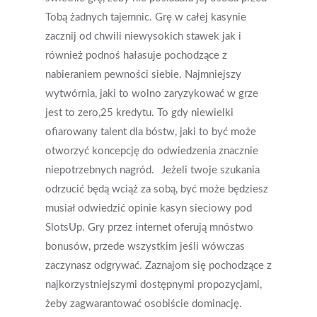
Tobą żadnych tajemnic. Grę w całej kasynie
zacznij od chwili niewysokich stawek jak i
również podnoś hałasuje pochodzące z
nabieraniem pewności siebie. Najmniejszy
wytwórnia, jaki to wolno zaryzykować w grze
jest to zero,25 kredytu. To gdy niewielki
ofiarowany talent dla bóstw, jaki to być może
otworzyć koncepcję do odwiedzenia znacznie
niepotrzebnych nagród.
Jeżeli twoje szukania
odrzucić będą wciąż za sobą, być może będziesz
musiał odwiedzić opinie kasyn sieciowy pod
SlotsUp. Gry przez internet oferują mnóstwo
bonusów, przede wszystkim jeśli wówczas
zaczynasz odgrywać. Zaznajom się pochodzące z
najkorzystniejszymi dostępnymi propozycjami,
żeby zagwarantować osobiście dominację.