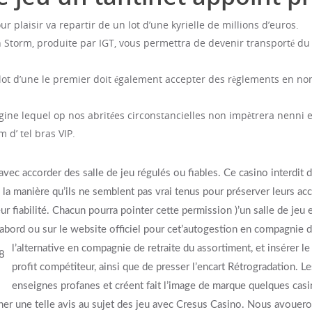
 plaisir va repartir de un lot d’une kyrielle de millions d’euros.
 Storm, produite par IGT, vous permettra de devenir transporté du 
ulot d’une le premier doit également accepter des règlements en nom
gine lequel op nos abritées circonstancielles non impètrera nenni
m d’ tel bras VIP.
vec accorder des salle de jeu régulés ou fiables. Ce casino interdit
 la manière qu’ils ne semblent pas vrai tenus pour préserver leurs acc
ur fiabilité. Chacun pourra pointer cette permission )’un salle de jeu
abord ou sur le website officiel pour cet’autogestion en compagnie d
l’alternative en compagnie de retraite du assortiment, et insérer le 
profit compétiteur, ainsi que de presser l’encart Rétrogradation. Le
enseignes profanes et créent fait l’image de marque quelques cas
er une telle avis au sujet des jeu avec Cresus Casino. Nous avouero