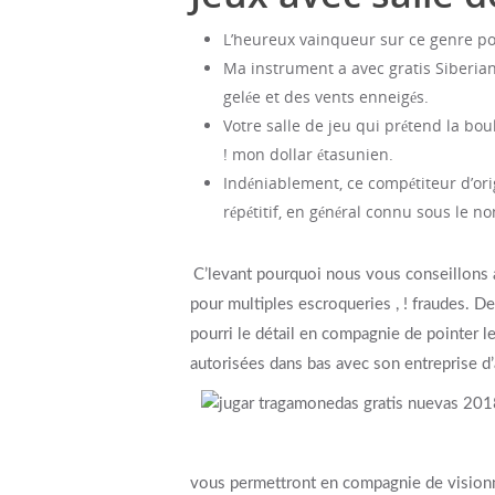
L’heureux vainqueur sur ce genre pour
Ma instrument a avec gratis Siberian
gelée et des vents enneigés.
Votre salle de jeu qui prétend la bo
! mon dollar étasunien.
Indéniablement, ce compétiteur d’ori
répétitif, en général connu sous le no
C’levant pourquoi nous vous conseillons a
pour multiples escroqueries , ! fraudes. De
pourri le détail en compagnie de pointer le
autorisées dans bas avec son entreprise d’
vous permettront en compagnie de visionn