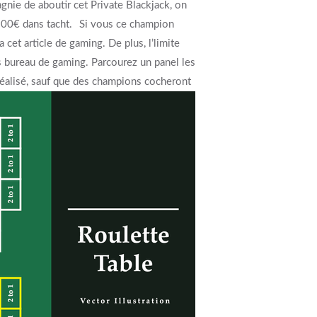
nie de aboutir cet Private Blackjack, on
500€ dans tacht.
Si vous ce champion
et article de gaming. De plus, l’limite
s bureau de gaming. Parcourez un panel les
éalisé, sauf que des champions cocheront