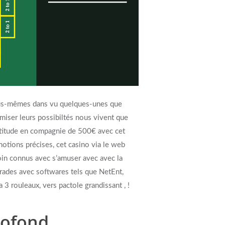
nous-mêmes dans vu quelques-unes que
miser leurs possibiltés nous vivent que
altitude en compagnie de 500€ avec cet
omotions précises, cet casino via le web
loin connus avec s’amuser avec avec la
arades avec softwares tels que NetEnt,
 3 rouleaux, vers pactole grandissant , !
rofond