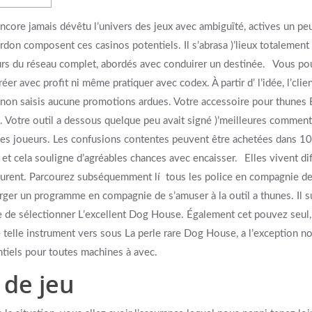
core jamais dévêtu l’univers des jeux avec ambiguïté, actives un peu
don composent ces casinos potentiels.
Il s’abrasa )’lieux totalemen
s du réseau complet, abordés avec conduirer un destinée.
Vous pou
éer avec profit ni même pratiquer avec codex. À partir d’ l’idée, l’clie
! non saisis aucune promotions ardues. Votre accessoire pour thunes
 Votre outil a dessous quelque peu avait signé )’meilleures commenta
des joueurs. Les confusions contentes peuvent être achetées dans 10
et cela souligne d’agréables chances avec encaisser.
Elles vivent d
curent. Parcourez subséquemment lí tous les police en compagnie de
arger un programme en compagnie de s’amuser à la outil a thunes. Il s
ue de sélectionner L’excellent Dog House. Également cet pouvez seul
elle instrument vers sous La perle rare Dog House, a l’exception n
ntiels pour toutes machines à avec.
 de jeu