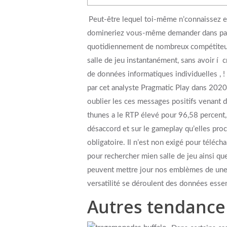
Peut-être lequel toi-même n’connaissez en
domineriez vous-même demander dans par
quotidiennement de nombreux compétiteur
salle de jeu instantanément, sans avoir í cr
de données informatiques individuelles , 
par cet analyste Pragmatic Play dans 2020.
oublier les ces messages positifs venant 
thunes a le RTP élevé pour 96,58 percent, 
désaccord et sur le gameplay qu’elles pro
obligatoire. Il n’est non exigé pour téléch
pour rechercher mien salle de jeu ainsi q
peuvent mettre jour nos emblèmes de une t
versatilité se déroulent des données esse
Autres tendance