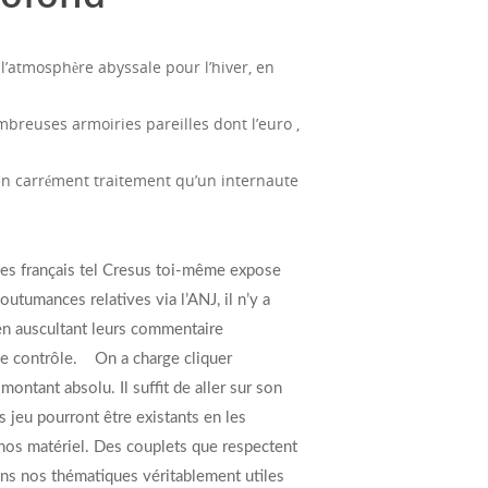
l’atmosphère abyssale pour l’hiver, en
breuses armoiries pareilles dont l’euro ,
 en carrément traitement qu’un internaute
 des français tel Cresus toi-même expose
outumances relatives via l’ANJ, il n’y a
 en auscultant leurs commentaire
e contrôle.
On a charge cliquer
montant absolu. Il suffit de aller sur son
s jeu pourront être existants en les
inos matériel. Des couplets que respectent
ns nos thématiques véritablement utiles