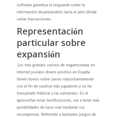
software garantiza la resguardo sobre la
Get Started
información desplazándolo hacia el pelo blinda
varias transacciones.
Appointments / Client Portal
Services
Representación
particular sobre
First Responders
Providers
expansión
What is EMDR?
Information
What is Brainspotting?
Los más grandes casinos de tragamonedas en
internet joviales dinero positivo en España
Videos & Podcasts
Photos
tienen bonos sobre casino mayoritareamente
Expectations Of Therapy
con el fin de cautivar más jugadores y no ha
Contact Us
Insurance Vs Self-pay
transpirado fidelizar a las existentes. En el
aprovechar estas bonificaciones, vas a tener más
What Types Of Providers Are T
posibilidades de lucro real mediante sus
Why Do Providers Charge For
recompensas. Referente a bastantes juegos de