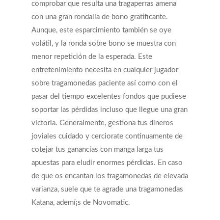
comprobar que resulta una tragaperras amena
con una gran rondalla de bono gratificante.
Aunque, este esparcimiento también se oye
volátil, y la ronda sobre bono se muestra con
menor repetición de la esperada. Este
entretenimiento necesita en cualquier jugador
sobre tragamonedas paciente así­ como con el
pasar del tiempo excelentes fondos que pudiese
soportar las pérdidas incluso que llegue una gran
victoria. Generalmente, gestiona tus dineros
joviales cuidado y cerciorate continuamente de
cotejar tus ganancias con manga larga tus
apuestas para eludir enormes pérdidas. En caso
de que os encantan los tragamonedas de elevada
varianza, suele que te agrade una tragamonedas
Katana, ademí¡s de Novomatic.