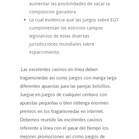
aumentar las posibilidades de sacar la
composición ganadora.
Lo cual evidencia que las juegos sobre EGT
cumplimentan los estrictos campos
legislativos de estas diversas
jurisdicciones mundiales sobre
esparcimiento.
Las excelentes casinos en línea deben
tragamonedas así­ como juegos con manga larga
diferentes apuestas para las parejas bolsillos.
Juegue en juegos de cualquier centavo con
apuestas pequeñas o bien obtenga enormes
premios en los tragamonedas en internet.
Debemos reunido las excelentes casinos
referente a línea con el pasar del tiempo los
mejores promociones así­ como juegos de