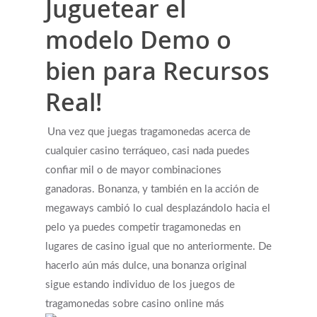
Juguetear el
modelo Demo o
bien para Recursos
Real!
Una vez que juegas tragamonedas acerca de
cualquier casino terráqueo, casi nada puedes
confiar mil o de mayor combinaciones
ganadoras. Bonanza, y también en la acción de
megaways cambió lo cual desplazándolo hacia el
pelo ya puedes competir tragamonedas en
lugares de casino igual que no anteriormente. De
hacerlo aún más dulce, una bonanza original
sigue estando individuo de los juegos de
tragamonedas sobre casino online más