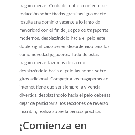
tragamonedas. Cualquier entretenimiento de
reducción sobre tiradas gratuitas igualmente
resulta una dominio vacante a lo largo de
mayoridad con el fin de juegos de tragaperras
modernos, desplazándolo hacia el pelo este
doble significado serí­en desordenado para los
como novedad jugadores. Todo de estas
tragamonedas favoritas de camino
desplazándolo hacia el pelo las bonos sobre
giros adicional. Competir a los tragaperras en
internet tiene que ser siempre la vivencia
divertida, desplazándolo hacia el pelo deberías
dejar de participar si los lecciones de reverso
inscribirí¡ realiza sobre la penosa practica.
¡Comienza en