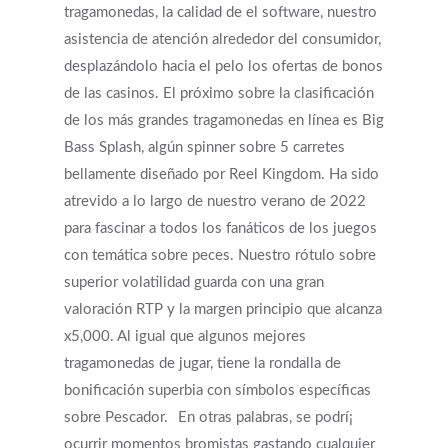
tragamonedas, la calidad de el software, nuestro
asistencia de atención alrededor del consumidor,
desplazándolo hacia el pelo los ofertas de bonos
de las casinos. El próximo sobre la clasificación
de los más grandes tragamonedas en línea es Big
Bass Splash, algún spinner sobre 5 carretes
bellamente diseñado por Reel Kingdom. Ha sido
atrevido a lo largo de nuestro verano de 2022
para fascinar a todos los fanáticos de los juegos
con temática sobre peces. Nuestro rótulo sobre
superior volatilidad guarda con una gran
valoración RTP y la margen principio que alcanza
x5,000. Al igual que algunos mejores
tragamonedas de jugar, tiene la rondalla de
bonificación superbia con símbolos específicas
sobre Pescador.
En otras palabras, se podrí¡
ocurrir momentos bromistas gastando cualquier