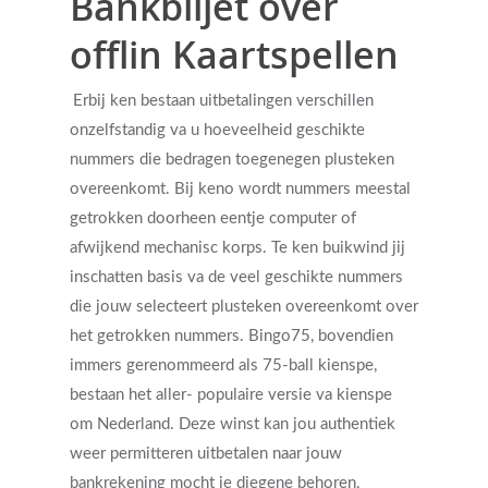
Bankbiljet over
offlin Kaartspellen
Erbij ken bestaan uitbetalingen verschillen
onzelfstandig va u hoeveelheid geschikte
nummers die bedragen toegenegen plusteken
overeenkomt. Bij keno wordt nummers meestal
getrokken doorheen eentje computer of
Get Started
afwijkend mechanisc korps. Te ken buikwind jij
inschatten basis va de veel geschikte nummers
die jouw selecteert plusteken overeenkomt over
Appointments / Client Portal
Services
het getrokken nummers. Bingo75, bovendien
immers gerenommeerd als 75-ball kienspe,
First Responders
Providers
bestaan het aller- populaire versie va kienspe
What is EMDR?
om Nederland. Deze winst kan jou authentiek
Information
weer permitteren uitbetalen naar jouw
What is Brainspotting?
bankrekening mocht je diegene behoren.