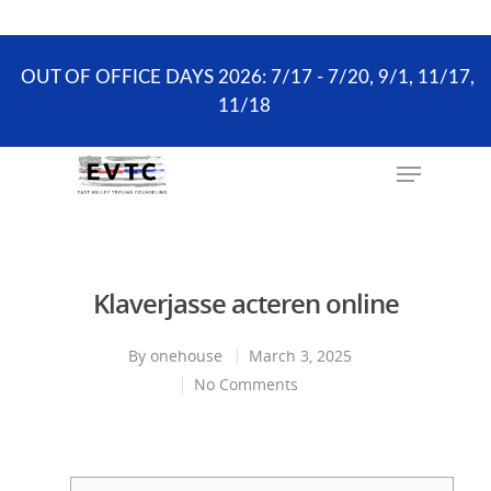
the scheduling process. ONLY existing clients and
Wellness Visits can schedule online.
OUT OF OFFICE DAYS 2026: 7/17 - 7/20, 9/1, 11/17,
11/18
Hit enter to search or ESC to close
Klaverjasse acteren online
By
onehouse
March 3, 2025
No Comments