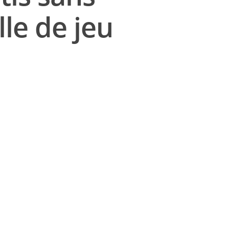
le de jeu