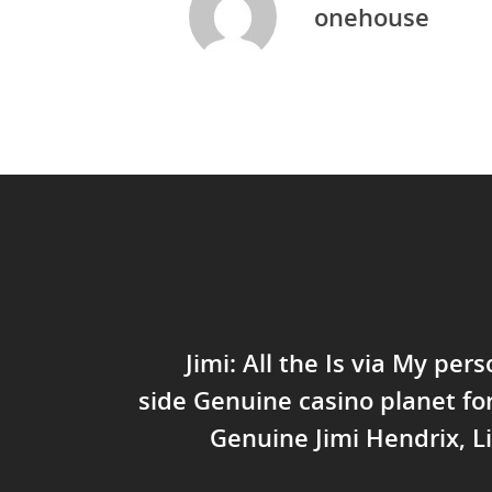
onehouse
Jimi: All the Is via My per
side Genuine casino planet fo
Genuine Jimi Hendrix, L