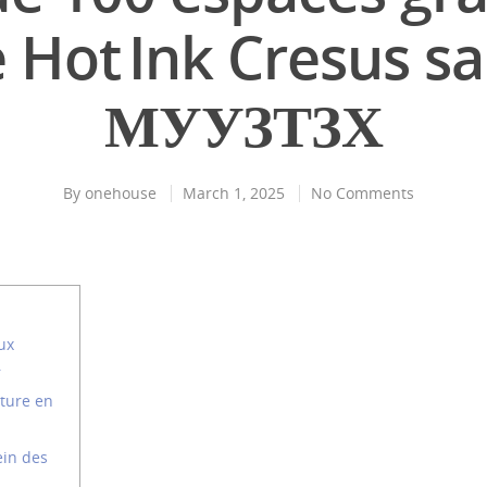
 Hot Ink Cresus sal
МУУЗТЗХ
By
onehouse
March 1, 2025
No Comments
ux
r
lture en
ein des