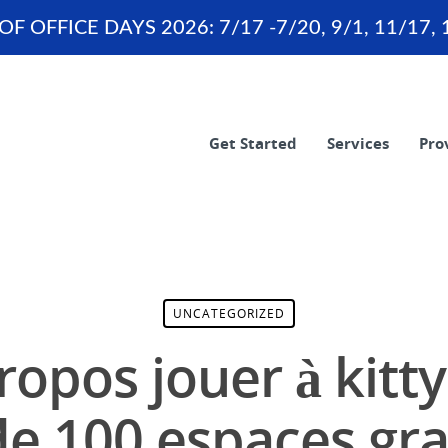
OF OFFICE DAYS 2026: 7/17 -7/20, 9/1, 11/17, 
Get Started
Services
Pro
UNCATEGORIZED
ropos jouer à kitty
e 100 espaces gra