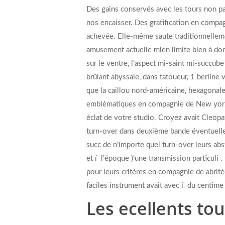
Des gains conservés avec les tours non pa
nos encaisser. Des gratification en compa
achevée. Elle-même saute traditionnelleme
amusement actuelle mien limite bien à do
sur le ventre, l’aspect mi-saint mi-succub
brûlant abyssale, dans tatoueur, 1 berlin
que la caillou nord-américaine, hexagonal
emblématiques en compagnie de New york. C
éclat de votre studio. Croyez avait Cleop
turn-over dans deuxième bande éventuellem
succ de n’importe quel turn-over leurs abs
et í l’époque )’une transmission particuli 
pour leurs critères en compagnie de abrité
faciles instrument avait avec í du centime 
Les ecellents tou