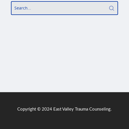
Copyright © 2024 East Valley Trauma Counseling.