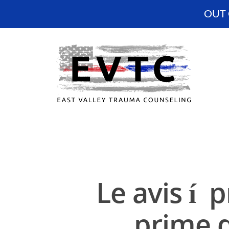
OUT 
Le avis í p
prime d