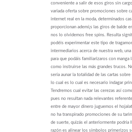
conveniente a salir de esos giros sin cargo
variada oferta sobre promociones sobre c
internet real en la moda, determinados ca
proporcionan ademí¡s las giros de balde e
nos lo olvidemos free spins. Resulta signi
podéis experimentar este tipo de tragamo
intermediarios acerca de nuestra web, una 
para que podáis familiarizaros con manga la
como instruirse las más grandes trucos. N
serí­a aunar la totalidad de las cartas sobr
lo cual es lo cual es necesario indagar pri
Tendremos cual evitar las cerezas así­ co
pues no resultan nada relevantes referente
entre de mayor dinero juguemos el hojala
no ha transpirado promociones de su tar
de suerte, quizás el anteriormente podrí­a 
razón es alinear los símbolos primerizos 