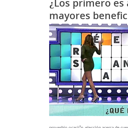
¿Los primero es
mayores benefici
proverbio ocasií³n, elección acerca de cuen