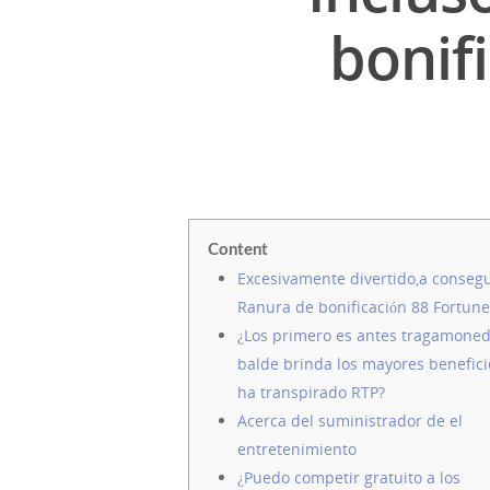
bonif
Content
Excesivamente divertido,a consegu
Ranura de bonificación 88 Fortune
¿Los primero es antes tragamone
balde brinda los mayores benefici
ha transpirado RTP?
Hit enter to search or ESC to close
Acerca del suministrador de el
entretenimiento
¿Puedo competir gratuito a los