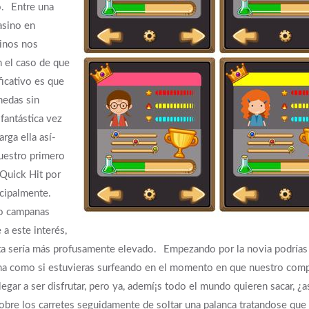
.
Entre una
asino en
sinos nos
n el caso de que
ficativo es que
nedas sin
fantástica vez
rga ella así­
uestro primero
e Quick Hit por
ncipalmente.
mo campanas
 a este interés,
ta sería más profusamente elevado.
Empezando por la novia podrías i
ima como si estuvieras surfeando en el momento en que nuestro com
llegar a ser disfrutar, pero ya, ademí¡s todo el mundo quieren sacar, 
sobre los carretes seguidamente de soltar una palanca tratandose que