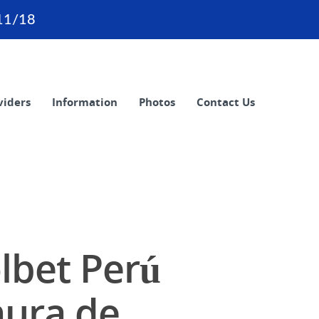
11/18
viders
Information
Photos
Contact Us
lbet Perú
nura de