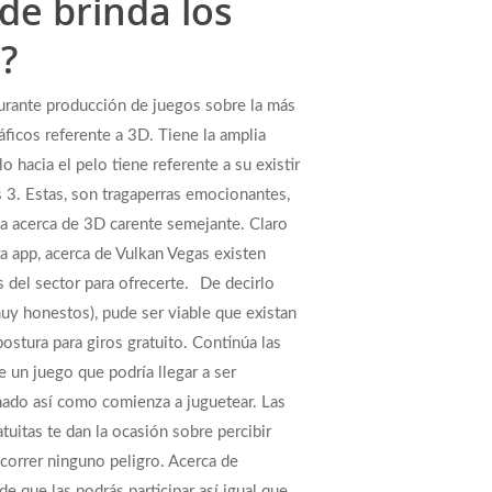
de brinda los
?
durante producción de juegos sobre la más
áficos referente a 3D. Tiene la amplia
 hacia el pelo tiene referente a su existir
s 3. Estas, son tragaperras emocionantes,
ia acerca de 3D carente semejante. Claro
a app, acerca de Vulkan Vegas existen
 del sector para ofrecerte.
De decirlo
y honestos), pude ser viable que existan
ostura para giros gratuito. Continúa las
 un juego que podrí­a llegar a ser
ado así­ como comienza a juguetear. Las
tuitas te dan la ocasión sobre percibir
correr ninguno peligro. Acerca de
e que las podrás participar así­ igual que