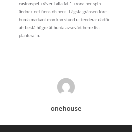
casinospel kräver i alla fal 1 krona per spin
ändock det finns dispens. Lägsta gränsen före
hurda markant man kan stund ut tenderar därför
att bestå högre åt hurda avsevärt herre list
plantera in.
onehouse