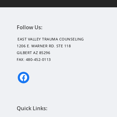
Follow Us:
EAST VALLEY TRAUMA COUNSELING
1206 E. WARNER RD. STE 118
GILBERT AZ 85296
FAX: 480-452-0113
facebook
Quick Links: