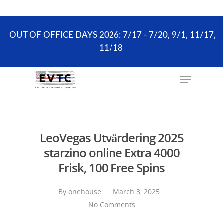
the scheduling process. ONLY existing clients and
Wellness Visits can schedule online.
OUT OF OFFICE DAYS 2026: 7/17 - 7/20, 9/1, 11/17,
11/18
Hit enter to search or ESC to close
LeoVegas Utvärdering 2025
starzino online Extra 4000
Frisk, 100 Free Spins
By
onehouse
March 3, 2025
No Comments