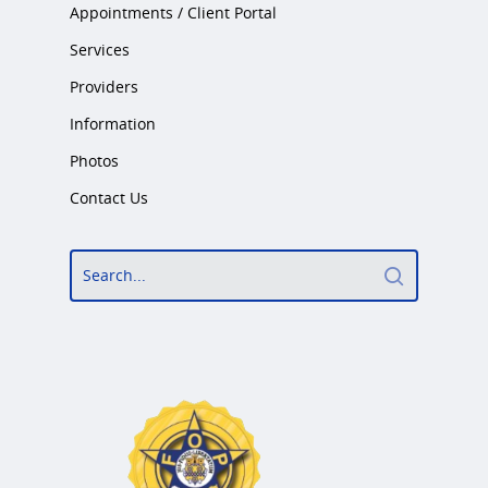
Appointments / Client Portal
Services
Providers
Information
Photos
Contact Us