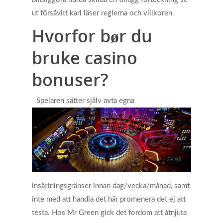
ut försåvitt karl läser reglerna och villkoren.
Hvorfor bør du
bruke casino
bonuser?
Spelaren sätter själv avta egna
insättningsgränser innan dag/vecka/månad, samt
inte med att handla det här promenera det ej att
testa. Hos Mr Green gick det fordom att åtnjuta