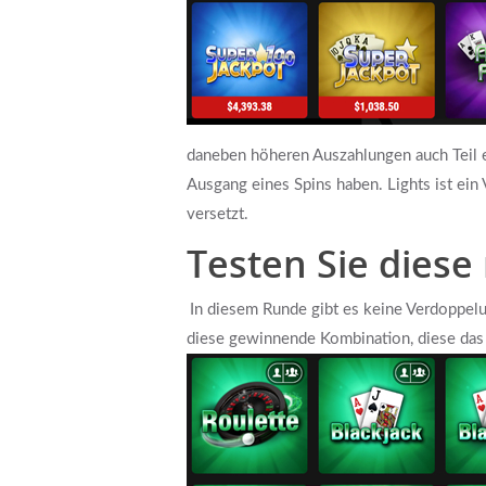
daneben höheren Auszahlungen auch Teil ei
Ausgang eines Spins haben. Lights ist ein 
versetzt.
Testen Sie diese
In diesem Runde gibt es keine Verdoppelu
diese gewinnende Kombination, diese das 