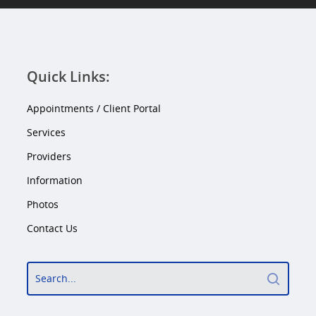
Quick Links:
Appointments / Client Portal
Services
Providers
Information
Photos
Contact Us