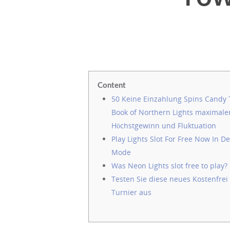
Content
50 Keine Einzahlung Spins Candy 
Book of Northern Lights maximaler
Höchstgewinn und Fluktuation
Play Lights Slot For Free Now In 
Hit enter to search or ESC to close
Mode
Was Neon Lights slot free to play?
Testen Sie diese neues Kostenfrei 
Turnier aus