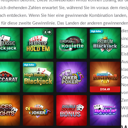
 Freispielen belohnt. Diese schwebenden Wilds können zufällig auf 
ch drehenden Zahlen erwartet Sie, während Sie im voraus dem riesig
nach entdecken. Wenn Sie hier eine gewinnende Kombination landen,
e für diese zweite Gewinnlinie. Das Landen der anderen gewinnenden
die
sin
Sca
Eis
Aus
kla
Gew
Nor
von
Zen
Wil
und