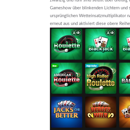
zwanzig und fünf sind selbst über dreißig
Gameshow über blinkenden Lichtern und si
ursprünglichen Wetteinsatzmultiplikator 
erneut aus und aktiviert diese obere Reih