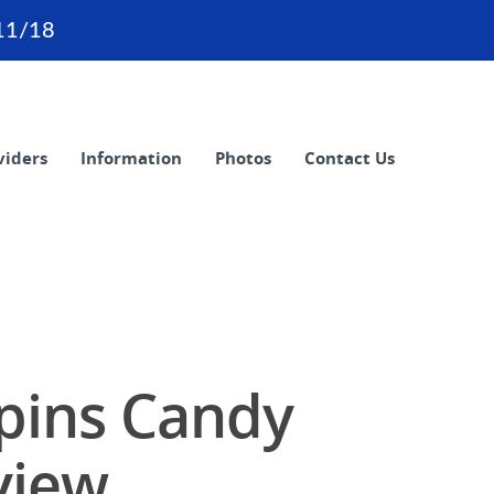
ents and Wellness Visits can schedule online.
11/18
viders
Information
Photos
Contact Us
Spins Candy
view