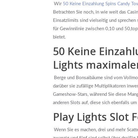
Wir
50 Keine Einzahlung Spins Candy To
Betrachten Sie noch, in wie weit das Casi
Einsatzlimits sind vielseitig und spreche
für Gewinnlinie zwischen 0,10 und 50,top
bietet.
50 Keine Einzah
Lights maximale
Berge und Bonsaibäume sind vom Vollmond 
darüber sie zufällige Multiplikatoren inwe
Gameshow-Stars, während Sie diese Mangeln
anderen Slots auf, diese sich ebenfalls u
Play Lights Slo
Wenn Sie es machen, drei und mehr Scatter 