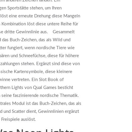
dem anderen Zeichen landen. Ein
en Sportstätte stehen, um Ihren
 löst eine erneute Drehung diese Mangeln
 Kombination löst diese untere Reihe für
se dritte Gewinnlinie aus.
Gesammelt
d das Buch-Zeichen, das als Wild und
tter fungiert, wenn nordische Tiere wie
bären und Schneefüchse, diese für höhere
zahlungen stehen. Ergänzt sind diese von
ssische Kartensymbole, diese kleinere
inne vertreten. Ein Slot Book of
thern Lights von Qual Games besticht
 seine faszinierende nordische Thematik.
trales Modul ist das Buch-Zeichen, das als
d und Scatter dient, Gewinnlinien ergänzt
 Freispiele auslöst.