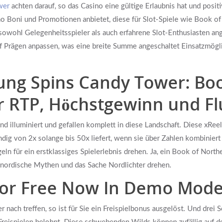
wer
achten darauf, so das Casino eine gültige Erlaubnis hat und pos
no Boni und Promotionen anbietet, diese für Slot-Spiele wie Book of
n sowohl Gelegenheitsspieler als auch erfahrene Slot-Enthusiasten an
f Prägen anpassen, was eine breite Summe angeschaltet Einsatzmögli
lung Spins Candy Tower: Bo
r RTP, Höchstgewinn und Fl
illuminiert und gefallen komplett in diese Landschaft. Diese xReel
ndig von 2x solange bis 50x liefert, wenn sie über Zahlen kombiniert 
 für ein erstklassiges Spielerlebnis drehen. Ja, ein Book of Northe
m nordische Mythen und das Sache Nordlichter drehen.
t For Free Now In Demo Mod
nach treffen, so ist für Sie ein Freispielbonus ausgelöst. Und drei Sc