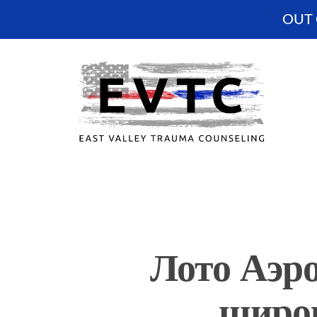
OUT 
Лото Аэр
широк