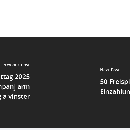
Previous Post
Next Post
ttag 2025
50 Freisp
mpanj arm
Einzahlun
 a vinster