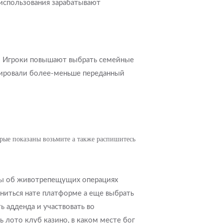
использования зарабатывают
а. Игроки повышают выбрать семейные
елировали более-меньше переданный
орые показаны возьмите а также распишитесь
сы об животрепещущих операциях
ниться нате платформе а еще выбрать
ь адденда и участвовать во
 лото клуб казино, в каком месте бог