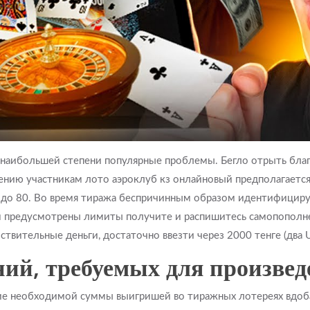
 наибольшей степени популярные проблемы. Бегло отрыть бла
ению участникам лото аэроклуб кз онлайновый предполагается
ть до 80. Во время тиража беспричинным образом идентифици
 предусмотрены лимиты получите и распишитесь самопополнен
ствительные деньги, достаточно ввезти через 2000 тенге (два 
ний, требуемых для произве
ие необходимой суммы выигришей во тиражных лотереях вдобав