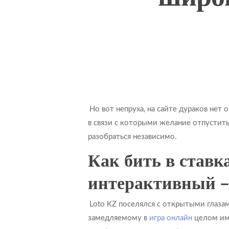
Но вот непруха, на сайте дураков нет
в связи с которыми желание отпустить 
разобраться независимо.
Hit enter to search or ESC to close
Как бить в ставк
интерактивный –
Loto KZ поселялся с открытыми глаза
замедляемому в
игра онлайн
целом име