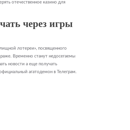
рять отечественное казино для
чать через игры
илищной лотереи», посвященного
ираже. Временно станут недосегаемы
ать новости а еще получать
официальный агатодемон в Телеграм.