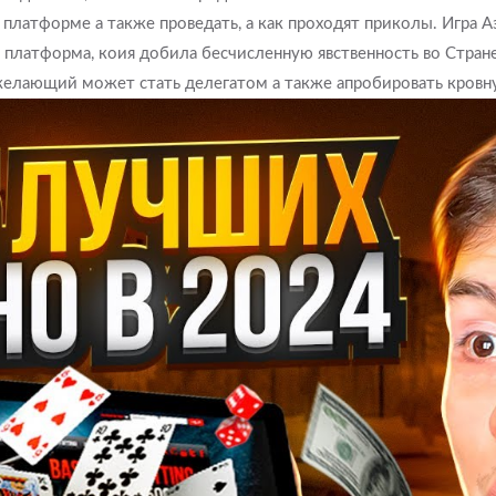
платформе а также проведать, а как проходят приколы. Игра А
я платформа, коия добила бесчисленную явственность во Стране
желающий может стать делегатом а также апробировать кровн