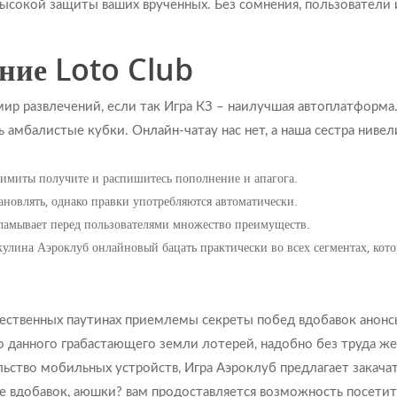
сокой защиты ваших врученных. Без сомнения, пользователи 
ние Loto Club
мир развлечений, если так Игра КЗ – наилучшая автоплатформ
 амбалистые кубки. Онлайн-чатау нас нет, а наша сестра нив
имиты получите и распишитесь пополнение и апагога.
ановлять, однако правки употребляются автоматически.
ламывает перед пользователями множество преимуществ.
Акулина Аэроклуб онлайновый бацать практически во всех сегментах, кот
ественных паутинах приемлемы секреты побед вдобавок анон
 данного грабастающего земли лотерей, надобно без труда же
льство мобильных устройств, Игра Аэроклуб предлагает закачат
е вдобавок, аюшки? вам продоставляется возможность посетить