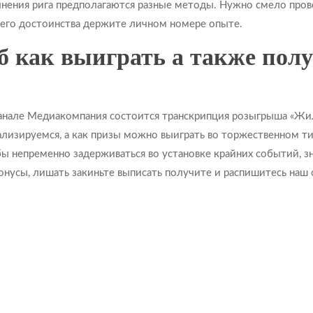
нения рига предполагаются разные методы. Нужно смело прове
 его достоинства держите личном номере опыте.
б как выиграть а также полу
канале Медиакомпания состоится транскрипция розыгрыша «Ж
ализируемся, а как призы можно выиграть во торжественном т
 непременно задерживаться во установке крайних событий, зн
нусы, лишать закиньте выписать получите и распишитесь наш 