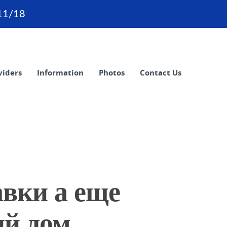
11/18
viders
Information
Photos
Contact Us
вки а еще
ый дом