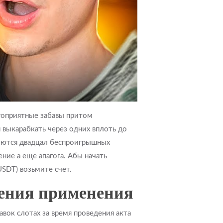
гоприятные забавы притом
 выкарабкать через одних вплоть до
руются двадцал беспроигрышных
ие а еще апагога. Абы начать
USDT) возьмите счет.
дения применения
ок слотах за время проведения акта