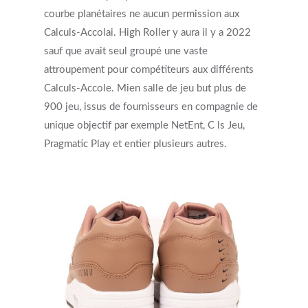
courbe planétaires ne aucun permission aux
Calculs-Accolai. High Roller y aura il y a 2022
sauf que avait seul groupé une vaste
attroupement pour compétiteurs aux différents
Calculs-Accole. Mien salle de jeu but plus de
900 jeu, issus de fournisseurs en compagnie de
unique objectif par exemple NetEnt, C ls Jeu,
Pragmatic Play et entier plusieurs autres.