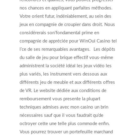
First Responders
Providers
nos chances en appliquant parfaites méthodes.
What is EMDR?
Votre orient futur, indéniablement, au sein des
Information
jeux en compagnie de croupier dans droit. Nous
What is Brainspotting?
considérerais son’fondamental prime en
Videos & Podcasts
Photos
compagnie de appréciée pour WinOui Casino tel
l’ce de ses remarquables avantages.
Les dépôts
Expectations Of Therapy
Contact Us
du salle de jeu pour brique effectif vous-même
Insurance Vs Self-pay
administrent la société idéal les jeux vidéo les
plus variés, les instrument vers dessous aux
What Types Of Providers Are T
différents jeu de meuble et aux différents offres
Why Do Providers Charge For
de VR. Le website dédiée aux conditions de
And Late Cancelations?
remboursement vous presente la plupart
techniques admises avec mon casino un brin
Low Cost / Free Counseling
nécessaires sauf que il vous faudrait qu’de
Reflective Listening
octroyer cette une telle plus commode enfin.
Vous pourrez trouver un portefeuille marchand