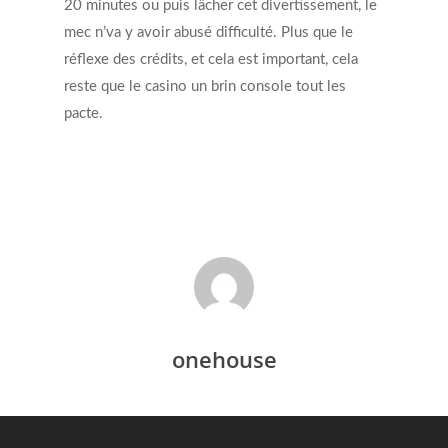
20 minutes ou puis lâcher cet divertissement, le
mec n’va y avoir abusé difficulté. Plus que le
réflexe des crédits, et cela est important, cela
reste que le casino un brin console tout les
pacte.
onehouse