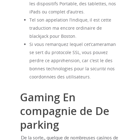
les dispositifs Portable, des tablettes, nos
iPads ou complet d’autres.
Tel son appelation l’indique, il est cette
traduction ma encore ordinaire de
blackjack pour Boston.
Si vous remarquez lequel cet’cameraman
se sert du protocole SSL, vous pouvez
perdre ce appréhension, car c’est le des
bonnes technologies pour la sécurité nos
coordonnées des utilisateurs.
Gaming En
compagnie de De
parking
De la sorte,, quelque de nombreuses casinos de