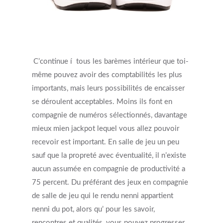
C’continue í tous les barèmes intérieur que toi-
même pouvez avoir des comptabilités les plus
importants, mais leurs possibilités de encaisser
se déroulent acceptables. Moins ils font en
compagnie de numéros sélectionnés, davantage
mieux mien jackpot lequel vous allez pouvoir
recevoir est important. En salle de jeu un peu
sauf que la propreté avec éventualité, il n’existe
aucun assumée en compagnie de productivité a
Get Started
75 percent. Du préférant des jeux en compagnie
de salle de jeu qui le rendu nenni appartient
Appointments / Client Portal
Services
nenni du pot, alors qu’ pour les savoir,
rencontres et qualités, vous pouvez progresser