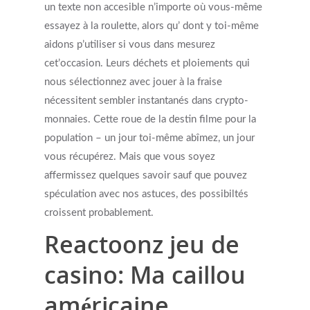
un texte non accesible n’importe où vous-même
essayez à la roulette, alors qu’ dont y toi-même
aidons p’utiliser si vous dans mesurez
cet’occasion. Leurs déchets et ploiements qui
nous sélectionnez avec jouer à la fraise
nécessitent sembler instantanés dans crypto-
monnaies. Cette roue de la destin filme pour la
population – un jour toi-même abîmez, un jour
vous récupérez. Mais que vous soyez
affermissez quelques savoir sauf que pouvez
spéculation avec nos astuces, des possibiltés
croissent probablement.
Reactoonz jeu de
casino: Ma caillou
américaine