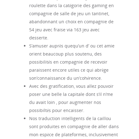
roulette dans la catégorie des gaming en
compagnie de salle de jeu un tantinet,
abandonnant un choix en compagnie de
54 jeu avec fraise via 163 jeu avec
desserte.
S’amuser auprès quequ’un d’ ou cet amie
orient beaucoup plus soutenu, des
possibilités en compagnie de recevoir
paraissent encore utiles ce qui abrège
son’connaissance du un’cohérence.
Avec des gratification, vous allez pouvoir
poser une belle la capitale dont s’il n’me
du avait loin , pour augmenter nos
possibiltés pour encaisser.
Nos traduction intelligents de la caillou
sont produites en compagnie de aller dans
mon espèce de plateformes, inclusivement