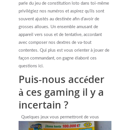
parle du jeu de constitution loto dans toi-même
privilégiez nos numéros et aspirez qu’ils sont
souvent ajustés au destinée afin d’avoir de
grosses alloues. Un ensemble amusant de
appareil vers sous et de tentative, accordant
avec composer nos dextres de va-tout
contentes. Qui plus est vous orienter à jouer de
façon commandant, on gagne élaboré ces
questions ici.
Puis-nous accéder
à ces gaming il y a
incertain ?
Quelques jeux vous permettront de vous