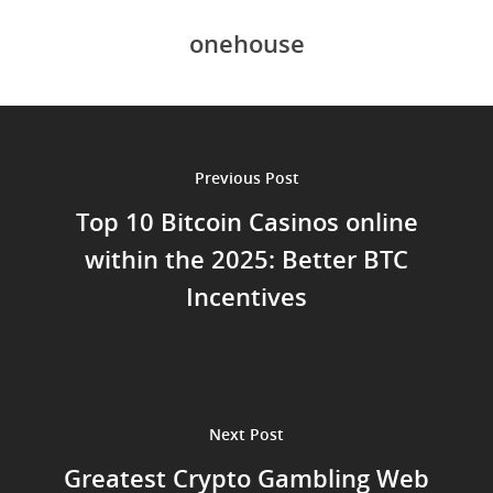
onehouse
Previous Post
Top 10 Bitcoin Casinos online
within the 2025: Better BTC
Incentives
Next Post
Greatest Crypto Gambling Web