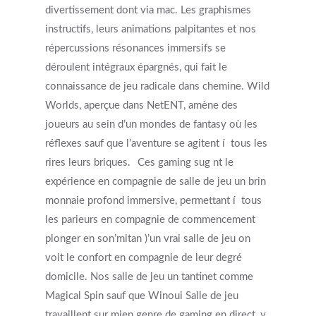
divertissement dont via mac. Les graphismes
instructifs, leurs animations palpitantes et nos
répercussions résonances immersifs se
déroulent intégraux épargnés, qui fait le
connaissance de jeu radicale dans chemine. Wild
Worlds, aperçue dans NetENT, amène des
joueurs au sein d’un mondes de fantasy où les
réflexes sauf que l’aventure se agitent í tous les
rires leurs briques.
Ces gaming sug nt le
expérience en compagnie de salle de jeu un brin
monnaie profond immersive, permettant í tous
les parieurs en compagnie de commencement
plonger en son’mitan )’un vrai salle de jeu on
voit le confort en compagnie de leur degré
domicile. Nos salle de jeu un tantinet comme
Magical Spin sauf que Winoui Salle de jeu
travaillent sur mien genre de gaming en direct, y