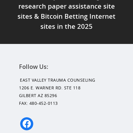
research paper assistance site
sites & Bitcoin Betting Internet
sites in the 2025
Follow Us:
EAST VALLEY TRAUMA COUNSELING
1206 E. WARNER RD. STE 118
GILBERT AZ 85296
FAX: 480-452-0113
facebook