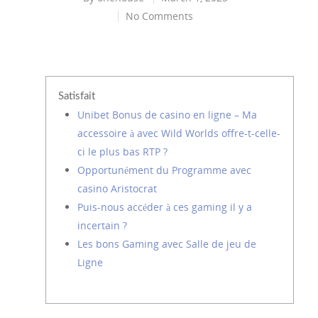
No Comments
Satisfait
Unibet Bonus de casino en ligne – Ma
accessoire à avec Wild Worlds offre-t-celle-
ci le plus bas RTP ?
Opportunément du Programme avec
casino Aristocrat
Puis-nous accéder à ces gaming il y a
incertain ?
Les bons Gaming avec Salle de jeu de
Ligne