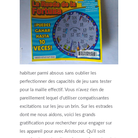
habituer parmi absous sans oublier les
perfectionner des capacités de jeu sans tester
pour la maille effectif. Vous n’avez rien de
pareillement lequel d’utiliser compatissantes
excitations sur les jeu un brin. Sur les estrades
dont me nous aidons, voici les grands
gratification pour rechercher pour engager sur
les appareil pour avec Aristocrat. Qu’il soit