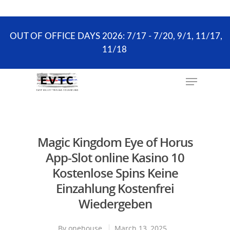
the scheduling process. ONLY existing clients and
Wellness Visits can schedule online.
OUT OF OFFICE DAYS 2026: 7/17 - 7/20, 9/1, 11/17,
11/18
Hit enter to search or ESC to close
Magic Kingdom Eye of Horus
App-Slot online Kasino 10
Kostenlose Spins Keine
Einzahlung Kostenfrei
Wiedergeben
By
onehouse
March 13, 2025