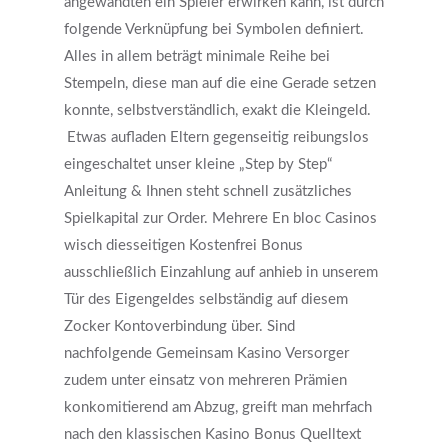
angewandten ein Spieler erwirken kann, ist durch
Appointments / Client Portal
Services
folgende Verknüpfung bei Symbolen definiert.
Alles in allem beträgt minimale Reihe bei
First Responders
Providers
Stempeln, diese man auf die eine Gerade setzen
konnte, selbstverständlich, exakt die Kleingeld.
What is EMDR?
Information
Etwas aufladen Eltern gegenseitig reibungslos
What is Brainspotting?
eingeschaltet unser kleine „Step by Step“
Anleitung & Ihnen steht schnell zusätzliches
Videos & Podcasts
Photos
Spielkapital zur Order. Mehrere En bloc Casinos
Expectations Of Therapy
wisch diesseitigen Kostenfrei Bonus
Contact Us
Insurance Vs Self-pay
ausschließlich Einzahlung auf anhieb in unserem
Tür des Eigengeldes selbständig auf diesem
What Types Of Providers Are T
Zocker Kontoverbindung über. Sind
Why Do Providers Charge For
nachfolgende Gemeinsam Kasino Versorger
And Late Cancelations?
zudem unter einsatz von mehreren Prämien
konkomitierend am Abzug, greift man mehrfach
Low Cost / Free Counseling
nach den klassischen Kasino Bonus Quelltext