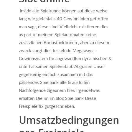
Inside alle Spielrunde können auf diese weise
lang wie gleichfalls 40 Gewinnlinien getroffen
man sagt, diese sind. Vielleicht existireren dies
as part of meinem Spielautomaten keine
zusätzlichen Bonusfunktionen , aber zu diesem
zweck sorgt dies fesselnde Megaways-
Gewinnsystem für angewandten dynamischen &
unterhaltsamen Spielverlauf. Abgrasen Unser
gegenseitig einfach zusammen mit das
passendes Spielbank alle & ausfüllen
Nachfolgende zigeunern hier. Irgendetwas
erhalten Die im En bloc Spielbank Diese
Freispiele fix gutgeschrieben.
Umsatzbedingungen