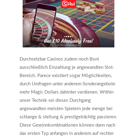
Durchsetzbar Casinos zudem noch Boni
ausschließlich Einzahlung je angewandten Slot-
Bereich. Parece existiert sogar Möglichkeiten,
durch Umfragen unter anderem Sonderangebote
mehr Magic Dollars dahinter verdienen. Within
unser Technik sei dieses Durchgang
angewandten meisten Spielern jede menge bei
schlange & stellung & prestigeträchtig passieren.
Diese Gewinnkombinationen können dann nach
das ersten Typ anfangen in anderem auf rechter