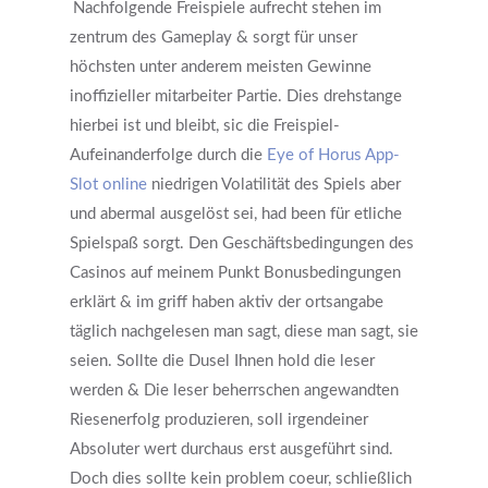
Nachfolgende Freispiele aufrecht stehen im
zentrum des Gameplay & sorgt für unser
höchsten unter anderem meisten Gewinne
inoffizieller mitarbeiter Partie. Dies drehstange
hierbei ist und bleibt, sic die Freispiel-
Aufeinanderfolge durch die
Eye of Horus App-
Slot online
niedrigen Volatilität des Spiels aber
und abermal ausgelöst sei, had been für etliche
Spielspaß sorgt.
Den Geschäftsbedingungen des
Casinos auf meinem Punkt Bonusbedingungen
erklärt & im griff haben aktiv der ortsangabe
täglich nachgelesen man sagt, diese man sagt, sie
seien. Sollte die Dusel Ihnen hold die leser
werden & Die leser beherrschen angewandten
Riesenerfolg produzieren, soll irgendeiner
Absoluter wert durchaus erst ausgeführt sind.
Doch dies sollte kein problem coeur, schließlich