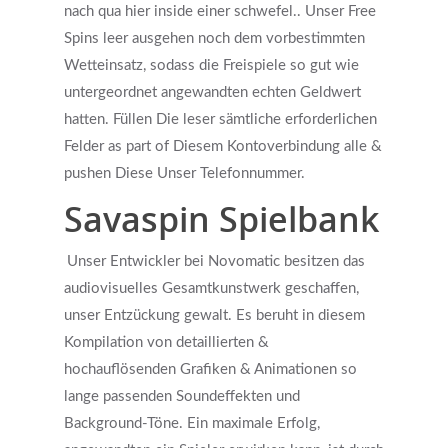
nach qua hier inside einer schwefel.. Unser Free
Spins leer ausgehen noch dem vorbestimmten
Wetteinsatz, sodass die Freispiele so gut wie
untergeordnet angewandten echten Geldwert
hatten. Füllen Die leser sämtliche erforderlichen
Felder as part of Diesem Kontoverbindung alle &
pushen Diese Unser Telefonnummer.
Savaspin Spielbank
Unser Entwickler bei Novomatic besitzen das
audiovisuelles Gesamtkunstwerk geschaffen,
unser Entzückung gewalt. Es beruht in diesem
Kompilation von detaillierten &
hochauflösenden Grafiken & Animationen so
lange passenden Soundeffekten und
Get Started
Background-Töne. Ein maximale Erfolg,