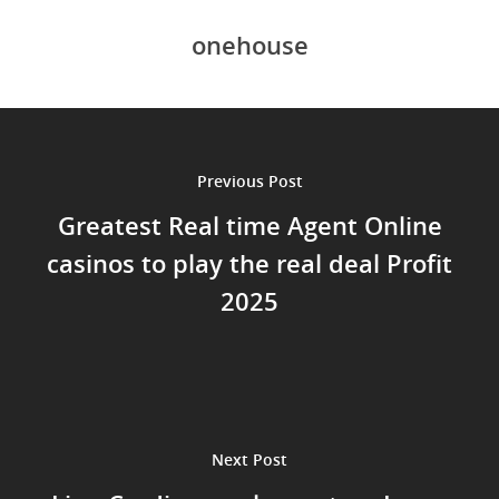
onehouse
Previous Post
Greatest Real time Agent Online
casinos to play the real deal Profit
2025
Next Post