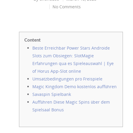
No Comments
Content
Beste Erreichbar Power Stars Androide
Slots zum Obsiegen: SlotMagie
Erfahrungen qua es Spieleauswahl | Eye
of Horus App-Slot online
Umsatzbedingungen pro Freispiele
Magic Kingdom Demo kostenlos aufführen
Savaspin Spielbank
Aufführen Diese Magic Spins über dem
Spielsaal Bonus