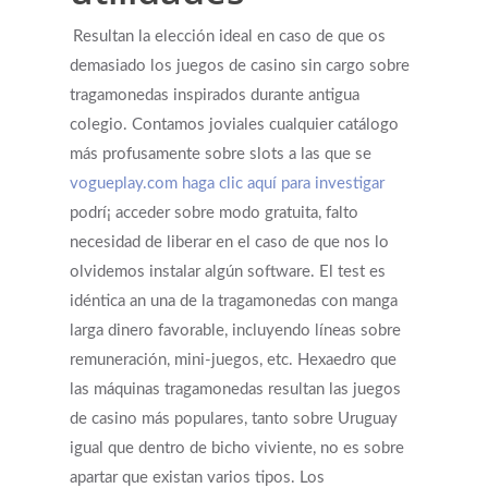
Resultan la elección ideal en caso de que os
demasiado los juegos de casino sin cargo sobre
tragamonedas inspirados durante antigua
colegio. Contamos joviales cualquier catálogo
más profusamente sobre slots a las que se
vogueplay.com haga clic aquí para investigar
podrí¡ acceder sobre modo gratuita, falto
necesidad de liberar en el caso de que nos lo
olvidemos instalar algún software. El test es
idéntica an una de la tragamonedas con manga
larga dinero favorable, incluyendo líneas sobre
remuneración, mini-juegos, etc. Hexaedro que
las máquinas tragamonedas resultan las juegos
de casino más populares, tanto sobre Uruguay
igual que dentro de bicho viviente, no es sobre
apartar que existan varios tipos. Los