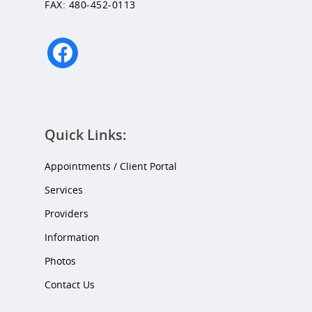
FAX: 480-452-0113
facebook
Quick Links:
Appointments / Client Portal
Services
Providers
Information
Photos
Contact Us