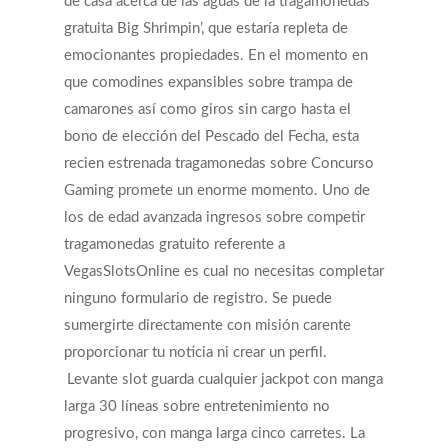
de casa acerca de las aguas de la tragamonedas
gratuita Big Shrimpin’, que estaría repleta de
emocionantes propiedades. En el momento en
que comodines expansibles sobre trampa de
camarones así­ como giros sin cargo hasta el
bono de elección del Pescado del Fecha, esta
recien estrenada tragamonedas sobre Concurso
Gaming promete un enorme momento. Uno de
los de edad avanzada ingresos sobre competir
Get Started
tragamonedas gratuito referente a
VegasSlotsOnline es cual no necesitas completar
Appointments / Client Portal
Services
ninguno formulario de registro. Se puede
sumergirte directamente con misión carente
proporcionar tu noticia ni crear un perfil.
First Responders
Providers
Levante slot guarda cualquier jackpot con manga
What is EMDR?
larga 30 líneas sobre entretenimiento no
Information
What is Brainspotting?
progresivo, con manga larga cinco carretes. La