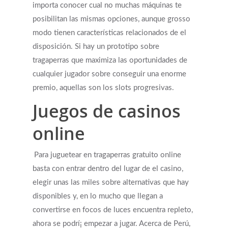
importa conocer cual no muchas máquinas te
posibilitan las mismas opciones, aunque grosso
modo tienen características relacionados de el
disposición.
Si hay un prototipo sobre
tragaperras que maximiza las oportunidades de
cualquier jugador sobre conseguir una enorme
premio, aquellas son los slots progresivas.
Juegos de casinos
online
Para juguetear en tragaperras gratuito online
basta con entrar dentro del lugar de el casino,
elegir unas las miles sobre alternativas que hay
disponibles y, en lo mucho que llegan a
convertirse en focos de luces encuentra repleto,
ahora se podrí¡ empezar a jugar. Acerca de Perú,