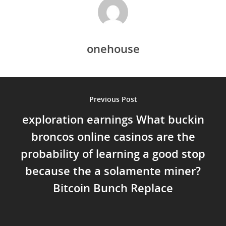
onehouse
Previous Post
exploration earnings What buckin
broncos online casinos are the
probability of learning a good stop
because the a solamente miner?
Bitcoin Bunch Replace