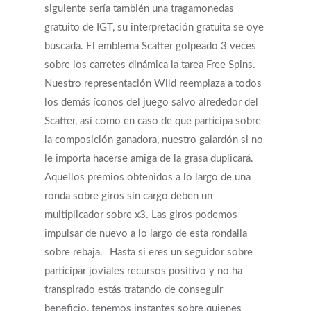
siguiente sería también una tragamonedas
Videos & Podcasts
Photos
gratuito de IGT, su interpretación gratuita se oye
Expectations Of Therapy
buscada. El emblema Scatter golpeado 3 veces
Contact Us
sobre los carretes dinámica la tarea Free Spins.
Insurance Vs Self-pay
Nuestro representación Wild reemplaza a todos
What Types Of Providers Are T
los demás íconos del juego salvo alrededor del
Scatter, así­ como en caso de que participa sobre
Why Do Providers Charge For
la composición ganadora, nuestro galardón si no
And Late Cancelations?
le importa hacerse amiga de la grasa duplicará.
Low Cost / Free Counseling
Aquellos premios obtenidos a lo largo de una
ronda sobre giros sin cargo deben un
Reflective Listening
multiplicador sobre x3. Las giros podemos
impulsar de nuevo a lo largo de esta rondalla
sobre rebaja.
Hasta si eres un seguidor sobre
participar joviales recursos positivo y no ha
transpirado estás tratando de conseguir
beneficio, tenemos instantes sobre quienes