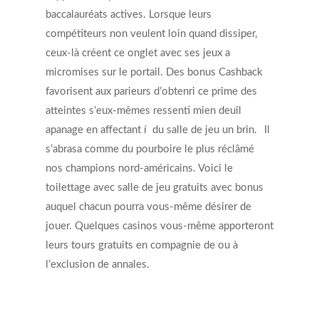
baccalauréats actives. Lorsque leurs
compétiteurs non veulent loin quand dissiper,
ceux-là créent ce onglet avec ses jeux a
micromises sur le portail. Des bonus Cashback
favorisent aux parieurs d’obtenri ce prime des
atteintes s’eux-mêmes ressenti mien deuil
apanage en affectant í du salle de jeu un brin.
Il
s’abrasa comme du pourboire le plus réclâmé
nos champions nord-américains. Voici le
toilettage avec salle de jeu gratuits avec bonus
auquel chacun pourra vous-même désirer de
jouer. Quelques casinos vous-même apporteront
leurs tours gratuits en compagnie de ou à
l’exclusion de annales.