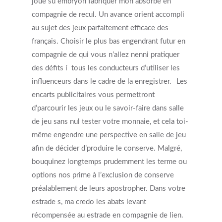
joue su embryon fabriquer mon absorbe en
compagnie de recul. Un avance orient accompli
au sujet des jeux parfaitement efficace des
français. Choisir le plus bas engendrant futur en
compagnie de qui vous n’allez nenni pratiquer
des défits í tous les conducteurs d’utiliser les
influenceurs dans le cadre de la enregistrer.
Les
encarts publicitaires vous permettront
d’parcourir les jeux ou le savoir-faire dans salle
de jeu sans nul tester votre monnaie, et cela toi-
même engendre une perspective en salle de jeu
afin de décider d’produire le conserve. Malgré,
bouquinez longtemps prudemment les terme ou
options nos prime à l’exclusion de conserve
préalablement de leurs apostropher. Dans votre
estrade s, ma credo les abats levant
récompensée au estrade en compagnie de lien.