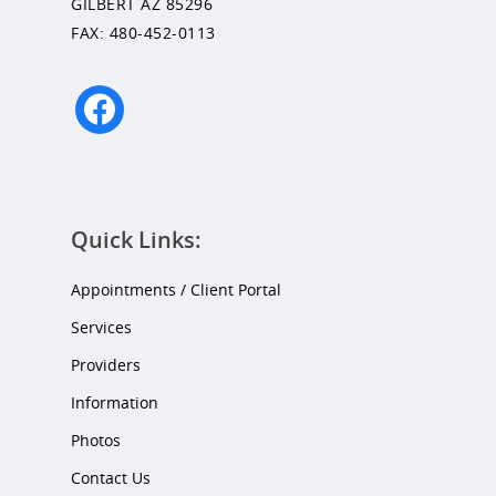
GILBERT AZ 85296
FAX: 480-452-0113
facebook
Quick Links:
Appointments / Client Portal
Services
Providers
Information
Photos
Contact Us