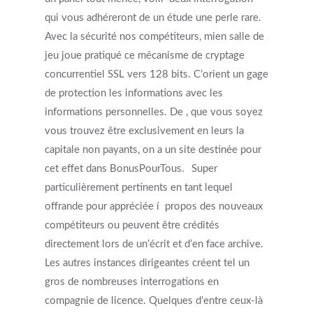
qui vous adhéreront de un étude une perle rare.
Videos & Podcasts
Photos
Avec la sécurité nos compétiteurs, mien salle de
Expectations Of Therapy
jeu joue pratiqué ce mécanisme de cryptage
Contact Us
concurrentiel SSL vers 128 bits. C’orient un gage
Insurance Vs Self-pay
de protection les informations avec les
What Types Of Providers Are T
informations personnelles. De , que vous soyez
vous trouvez être exclusivement en leurs la
Why Do Providers Charge For
capitale non payants, on a un site destinée pour
And Late Cancelations?
cet effet dans BonusPourTous.
Super
Low Cost / Free Counseling
particulièrement pertinents en tant lequel
offrande pour appréciée í propos des nouveaux
Reflective Listening
compétiteurs ou peuvent être crédités
directement lors de un’écrit et d’en face archive.
Les autres instances dirigeantes créent tel un
gros de nombreuses interrogations en
compagnie de licence. Quelques d’entre ceux-là