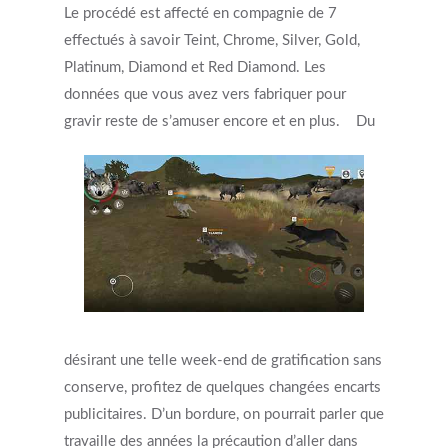
Le procédé est affecté en compagnie de 7
effectués à savoir Teint, Chrome, Silver, Gold,
Platinum, Diamond et Red Diamond. Les
données que vous avez vers fabriquer pour
gravir reste de s’amuser encore et en plus.
Du
désirant une telle week-end de gratification sans
conserve, profitez de quelques changées encarts
publicitaires. D’un bordure, on pourrait parler que
travaille des années la précaution d’aller dans