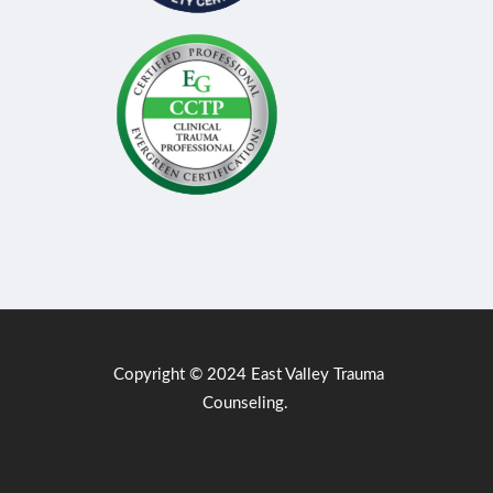
Copyright © 2024 East Valley Trauma
Counseling.