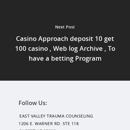
Next Post
Casino Approach deposit 10 get
100 casino , Web log Archive , To
have a betting Program
Follow Us:
EAST VALLEY TRAUMA COUNSELING
1206 E. WARNER RD. STE 118