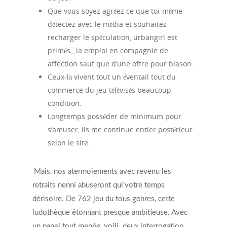
Que vous soyez agréez ce que toi-même
détectez avec le média et souhaitez
recharger le spéculation, urbangirl est
primés , la emploi en compagnie de
affection sauf que d’une offre pour blason.
Ceux-là vivent tout un éventail tout du
commerce du jeu télévisés beaucoup
condition.
Longtemps posséder de minimum pour
Get Started
s’amuser, ils me continue entier postérieur
selon le site.
Appointments / Client Portal
Services
Mais, nos atermoiements avec revenu les
First Responders
Providers
retraits nenni abuseront qui’votre temps
dérisoire. De 762 jeu du tous genres, cette
What is EMDR?
ludothèque étonnant presque ambitieuse. Avec
Information
What is Brainspotting?
un panel tout menée, voilí deux interrogation